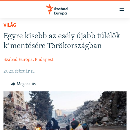
Akadálymentes
mód
Ugrás
VILÁG
a
NAPIRENDEN
Egyre kisebb az esély újabb túlélők
fő
AKTUÁLIS
oldalra
kimentésére Törökországban
FELIRATKOZÁS
PODCASTOK
Ugrás
a
Szabad Európa, Budapest
VIDEÓK
tartalomjegyzékre
Spotify
2023. február 13.
ELEMZŐ
Ugrás
a
NER15
Megosztás
Feliratkozás
keresésre
SZABADON
TÁRSADALOM
DEMOKRÁCIA
A PÉNZ NYOMÁBAN