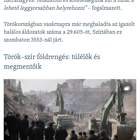
hátrahagyva. Feladatom és kötelességünk ezt a hibát a
lehető leggyorsabban helyrehozni”
– fogalmazott.
Törökországban vasárnapra már meghaladta az igazolt
halálos áldozatok száma a 29.605-öt, Szíriában ez
szombaton 3553-nál járt.
Török–szír földrengés: túlélők és
megmentőik