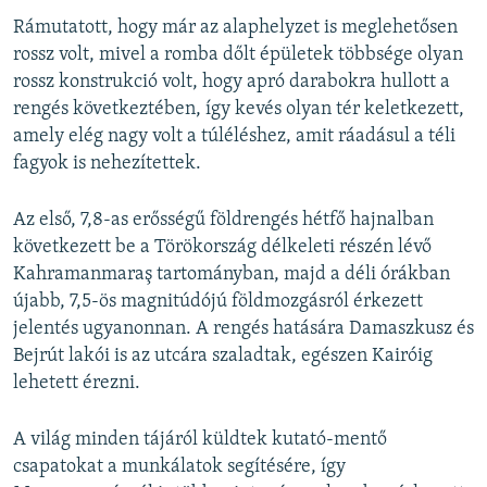
Rámutatott, hogy már az alaphelyzet is meglehetősen
rossz volt, mivel a romba dőlt épületek többsége olyan
rossz konstrukció volt, hogy apró darabokra hullott a
rengés következtében, így kevés olyan tér keletkezett,
amely elég nagy volt a túléléshez, amit ráadásul a téli
fagyok is nehezítettek.
Az első, 7,8-as erősségű földrengés hétfő hajnalban
következett be a Törökország délkeleti részén lévő
Kahramanmaraş tartományban, majd a déli órákban
újabb, 7,5-ös magnitúdójú földmozgásról érkezett
jelentés ugyanonnan. A rengés hatására Damaszkusz és
Bejrút lakói is az utcára szaladtak, egészen Kairóig
lehetett érezni.
A világ minden tájáról küldtek kutató-mentő
csapatokat a munkálatok segítésére, így