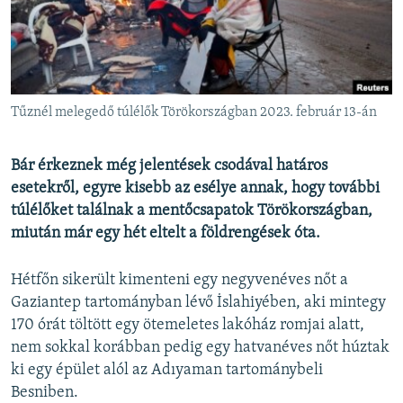
EURÓPAI UNIÓ
VILÁG
KLÍMAVÁLTOZÁS
A MÚLT TANULSÁGAI
Tűznél melegedő túlélők Törökországban 2023. február 13-án
KÖVESSEN MINKET!
Bár érkeznek még jelentések csodával határos
esetekről, egyre kisebb az esélye annak, hogy további
túlélőket találnak a mentőcsapatok Törökországban,
miután már egy hét eltelt a földrengések óta.
Valamennyi RFE/RL weboldal
Hétfőn sikerült kimenteni egy negyvenéves nőt a
Gaziantep tartományban lévő İslahiyében, aki mintegy
170 órát töltött egy ötemeletes lakóház romjai alatt,
nem sokkal korábban pedig egy hatvanéves nőt húztak
ki egy épület alól az Adıyaman tartománybeli
Besniben.