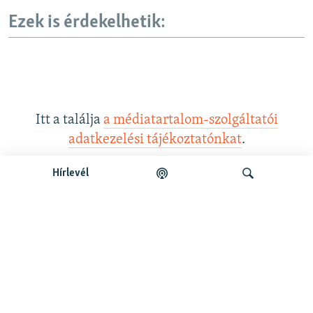
d
Ezek is érdekelhetik:
e
Itt a találja
a médiatartalom-szolgáltatói
adatkezelési tájékoztatónkat
.
Hírlevél
Legfrissebb podcastunk:
Keresés