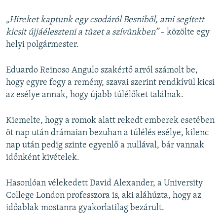
„Híreket kaptunk egy csodáról Besniből, ami segített
kicsit újjáéleszteni a tüzet a szívünkben”
– közölte egy
helyi polgármester.
Eduardo Reinoso Angulo szakértő arról számolt be,
hogy egyre fogy a remény, szavai szerint rendkívül kicsi
az esélye annak, hogy újabb túlélőket találnak.
Kiemelte, hogy a romok alatt rekedt emberek esetében
öt nap után drámaian bezuhan a túlélés esélye, kilenc
nap után pedig szinte egyenlő a nullával, bár vannak
időnként kivételek.
Hasonlóan vélekedett David Alexander, a University
College London professzora is, aki aláhúzta, hogy az
időablak mostanra gyakorlatilag bezárult.