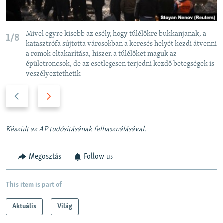
Mivel egyre kisebb az esély, hogy túlélőkre bukkanjanak, a
1/8
katasztrófa sújtotta városokban a keresés helyét kezdi átvenni
a romok eltakarítása, hiszen a túlélőket maguk az
épületroncsok, de az esetlegesen terjedni kezdő betegségek is
veszélyeztethetik
P
N
r
e
e
x
v
t
Készült az AP tudósításának felhasználásával.
i
s
o
l
Megosztás
Follow us
u
i
s
d
This item is part of
s
e
l
Aktuális
Világ
i