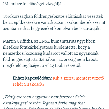
131 ember felelősségét vizsgálják.
Törökországban földrengésbiztos előírásokat vezettek
be az építkezésekre vonatkozóan, szakemberek szerint
azonban ritka, hogy ezeket komolyan be is tartatják.
Martin Griffiths, az ENSZ humanitárius ügyekben
illetékes főtitkárhelyettese kijelentette, hogy a
nemzetközi közösség kudarcot vallott az ugyancsak
földrengés sújtotta Szíriában, az ország nem kapott
megfelelő segítséget a világ többi részétől.
Ehhez kapcsolódóan:
Kik a szíriai mentést vezető
Fehér Sisakosok?
„Eddig cserben hagytuk az embereket Szíria
északnyugati részén. Jogosan érzik magukat