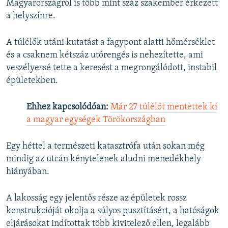
Magyarországról is több mint száz szakember érkezett
a helyszínre.
A túlélők utáni kutatást a fagypont alatti hőmérséklet
és a csaknem kétszáz utórengés is nehezítette, ami
veszélyessé tette a keresést a megrongálódott, instabil
épületekben.
Ehhez kapcsolódóan:
Már 27 túlélőt mentettek ki
a magyar egységek Törökországban
Egy héttel a természeti katasztrófa után sokan még
mindig az utcán kénytelenek aludni menedékhely
hiányában.
A lakosság egy jelentős része az épületek rossz
konstrukcióját okolja a súlyos pusztításért, a hatóságok
eljárásokat indítottak több kivitelező ellen, legalább