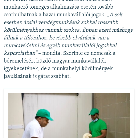
munkaerő tömeges alkalmazása esetén tovább
csorbulhatnak a hazai munkavállalói jogok.
„A sok
esetben ázsiai vendégmunkások sokkal rosszabb
körülményekhez vannak szokva. Éppen ezért máshogy
állnak a túlórához, kevésebb elvárásuk van a
munkavédelmi és egyéb munkavállalói jogokkal
kapcsolatban”
– mondta. Szerinte ez nemcsak a
béremelésért küzdő magyar munkavállalók
igyekezetének, de a munkahelyi körülmények
javulásának is gátat szabhat.