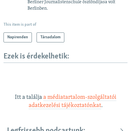
Berliner Journalistenschule ösztöndíjasa volt
Berlinben.
This item is part of
Napirenden
Társadalom
Ezek is érdekelhetik:
Itt a találja
a médiatartalom-szolgáltatói
adatkezelési tájékoztatónkat
.
Legfrissebb podcastunk: