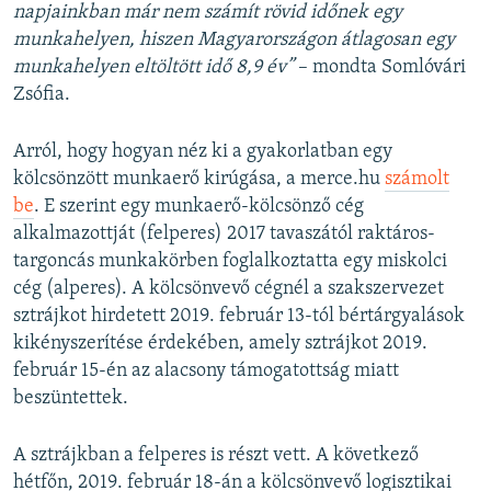
napjainkban már nem számít rövid időnek egy
munkahelyen, hiszen Magyarországon átlagosan egy
munkahelyen eltöltött idő 8,9 év”
– mondta Somlóvári
Zsófia.
Arról, hogy hogyan néz ki a gyakorlatban egy
kölcsönzött munkaerő kirúgása, a merce.hu
számolt
be
. E szerint egy munkaerő-kölcsönző cég
alkalmazottját (felperes) 2017 tavaszától raktáros-
targoncás munkakörben foglalkoztatta egy miskolci
cég (alperes). A kölcsönvevő cégnél a szakszervezet
sztrájkot hirdetett 2019. február 13-tól bértárgyalások
kikényszerítése érdekében, amely sztrájkot 2019.
február 15-én az alacsony támogatottság miatt
beszüntettek.
A sztrájkban a felperes is részt vett. A következő
hétfőn, 2019. február 18-án a kölcsönvevő logisztikai