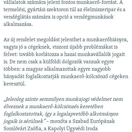
vállalatok számára jelent fontos munkaerő-forrást. A
termelési, gyártási szektoron túl az élelmiszeripar és a
vendéglátás számára is opció a vendégmunkások
alkalmazása.
Az új rendelet megoldást jelenthet a munkaerőhiányra,
vagyis jó a cégeknek, viszont újabb problémákat is
felvet: tovább korlátozza a hazai munkavállalók jogait
is. De nem csak a külföldi dolgozók vannak egyre
többen: a magyar alkalmazottak egyre nagyobb
hányadát foglalkoztatják munkaerő-kölcsönző cégeken
keresztül.
„Jelenleg szinte semmilyen munkajogi védelmet nem
élveznek a munkaerő-kölcsönzés keretében
foglalkoztatottak, így a legalapvetőbb alkotmányos
jogaik is sérülnek”
– mondta a Szabad Európának
Somlóvári Zsófia, a Kapolyi Ügyvédi Iroda