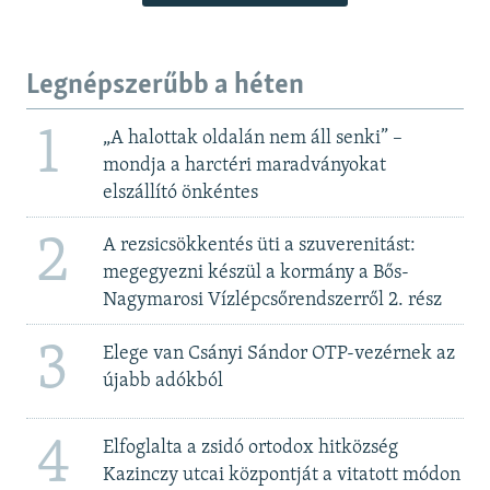
Legnépszerűbb a héten
1
„A halottak oldalán nem áll senki” –
mondja a harctéri maradványokat
elszállító önkéntes
2
A rezsicsökkentés üti a szuverenitást:
megegyezni készül a kormány a Bős-
Nagymarosi Vízlépcsőrendszerről 2. rész
3
Elege van Csányi Sándor OTP-vezérnek az
újabb adókból
4
Elfoglalta a zsidó ortodox hitközség
Kazinczy utcai központját a vitatott módon