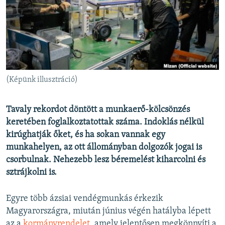
EURÓPAI UNIÓ
VILÁG
KLÍMAVÁLTOZÁS
A MÚLT TANULSÁGAI
(Képünk illusztráció)
KÖVESSEN MINKET!
Tavaly rekordot döntött a munkaerő-kölcsönzés
keretében foglalkoztatottak száma. Indoklás nélkül
kirúghatják őket, és ha sokan vannak egy
Valamennyi RFE/RL weboldal
munkahelyen, az ott állományban dolgozók jogai is
csorbulnak. Nehezebb lesz béremelést kiharcolni és
sztrájkolni is.
Egyre több ázsiai vendégmunkás érkezik
Magyarországra, miután június végén hatályba lépett
az a
kormányrendelet
, amely jelentősen megkönnyíti a