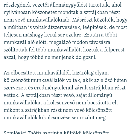
részlegének vezetői állománygyűlést tartottak, ahol
nyilvánosan köszönetet mondtak a sztrájkban részt
nem vevő munkavállalóknak. Másrészt közölték, hogy
a múltban is voltak átszervezések, leépítések, de most
teljesen máshogy kerül sor ezekre. Ezután a többi
munkavállaló előtt, megalázó módon távozásra
szólítottak fel több munkavállalót, köztük a felperest
azzal, hogy többé ne menjenek dolgozni.
Az elbocsátott munkavállalók kizárólag olyan,
kölcsönzött munkavállalók voltak, akik az előző héten
szervezett és eredménytelenül zárult sztrájkban részt
vettek. A sztrájkban részt vevő, saját állományú
munkavállalókat a kölcsönvevő nem bocsátotta el,
miként a sztrájkban részt nem vevő kölcsönzött
munkavállalók kikölcsönzése sem szűnt meg.
Somlóvári Zsófia szerint a külföldi kölcsönzött