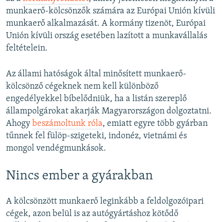
munkaerő-kölcsönzők számára az Európai Unión kívüli
munkaerő alkalmazását. A kormány tizenöt, Európai
Unión kívüli ország esetében lazított a munkavállalás
feltételein.
Az állami hatóságok által minősített munkaerő-
kölcsönző cégeknek nem kell különböző
engedélyekkel bíbelődniük, ha a listán szereplő
állampolgárokat akarják Magyarországon dolgoztatni.
Ahogy
beszámoltunk róla
, emiatt egyre több gyárban
tűnnek fel fülöp-szigeteki, indonéz, vietnámi és
mongol vendégmunkások.
Nincs ember a gyárakban
A kölcsönzött munkaerő leginkább a feldolgozóipari
cégek, azon belül is az autógyártáshoz kötődő