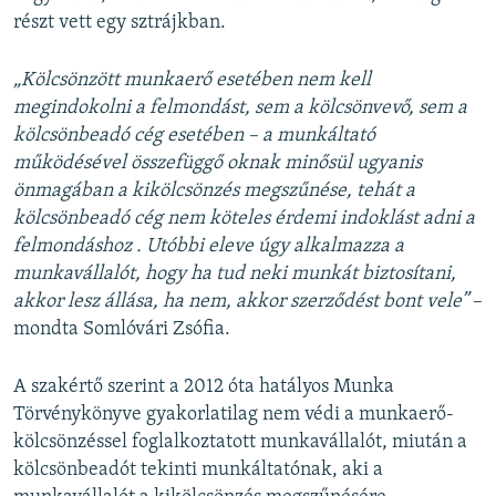
részt vett egy sztrájkban.
„Kölcsönzött munkaerő esetében nem kell
megindokolni a felmondást, sem a kölcsönvevő, sem a
kölcsönbeadó cég esetében – a munkáltató
működésével összefüggő oknak minősül ugyanis
önmagában a kikölcsönzés megszűnése, tehát a
kölcsönbeadó cég nem köteles érdemi indoklást adni a
felmondáshoz . Utóbbi eleve úgy alkalmazza a
munkavállalót, hogy ha tud neki munkát biztosítani,
akkor lesz állása, ha nem, akkor szerződést bont vele”
–
mondta Somlóvári Zsófia.
A szakértő szerint a 2012 óta hatályos Munka
Törvénykönyve gyakorlatilag nem védi a munkaerő-
kölcsönzéssel foglalkoztatott munkavállalót, miután a
kölcsönbeadót tekinti munkáltatónak, aki a