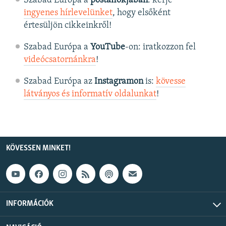
Szabad Európa a
postafiókjában
: kérje
ingyenes hírlevelünket
, hogy elsőként
értesüljön cikkeinkről!
Szabad Európa a
YouTube
-on: iratkozzon fel
videócsatornánkra
!
Szabad Európa az
Instagramon
is:
kövesse
látványos és informatív oldalunkat
! ​
KÖVESSEN MINKET!
INFORMÁCIÓK