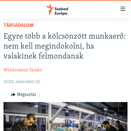
Akadálymentes
mód
Ugrás
TÁRSADALOM
a
NAPIRENDEN
Egyre több a kölcsönzött munkaerő:
fő
AKTUÁLIS
oldalra
nem kell megindokolni, ha
FELIRATKOZÁS
PODCASTOK
Ugrás
valakinek felmondanak
a
VIDEÓK
tartalomjegyzékre
Wiedemann Tamás
Spotify
ELEMZŐ
Ugrás
a
2022. november 21.
NER15
Feliratkozás
keresésre
SZABADON
Megosztás
TÁRSADALOM
DEMOKRÁCIA
A PÉNZ NYOMÁBAN