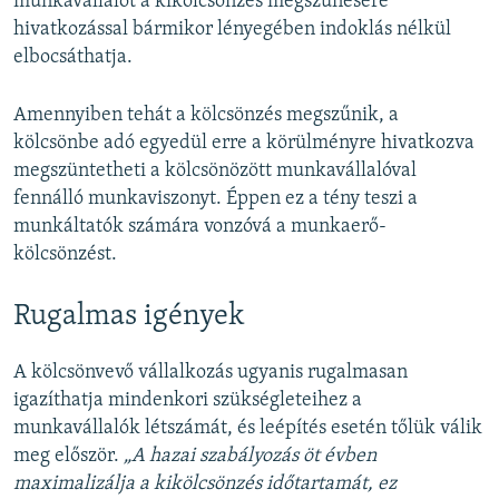
munkavállalót a kikölcsönzés megszűnésére
hivatkozással bármikor lényegében indoklás nélkül
elbocsáthatja.
Amennyiben tehát a kölcsönzés megszűnik, a
kölcsönbe adó egyedül erre a körülményre hivatkozva
megszüntetheti a kölcsönözött munkavállalóval
fennálló munkaviszonyt. Éppen ez a tény teszi a
munkáltatók számára vonzóvá a munkaerő-
kölcsönzést.
Rugalmas igények
A kölcsönvevő vállalkozás ugyanis rugalmasan
igazíthatja mindenkori szükségleteihez a
munkavállalók létszámát, és leépítés esetén tőlük válik
meg először.
„A hazai szabályozás öt évben
maximalizálja a kikölcsönzés időtartamát, ez