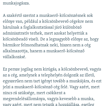
munkajogásza.
A szakértő szerint a munkaerő-kölcsönzésnek sok
előnye van, például a kölcsönbevevő cégekre nem
hárulnak a foglalkoztatással járó különböző
adminisztratív terhek, mert azokat helyettük a
kölcsönbeadó viseli. De a legnagyobb előnye az, hogy
bármikor felmondhatnak neki, hiszen nem a cég
alkalmazottja, hanem a munkaerő-kölcsönző
vállalkozásé.
Ez persze jogilag nem kirúgás, a kölcsönbevevő, vagyis
az a cég, amelynek a telephelyén dolgozik az illető,
egyszerűen nem tart igényt tovább a munkájára, és ezt
jelzi a munkaerő-kölcsönző cég felé. Vagy azért, mert
nincs rá szüksége, mert csökkent a
megrendelésállománya, vagyis kevesebb a munka,
vagy azért, mert nem tetszik a hozzáállása, esetleg