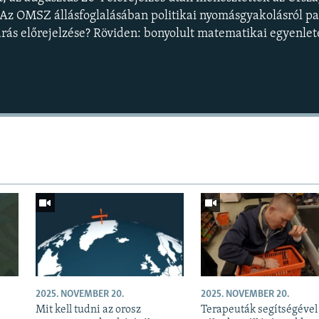
. Az OMSZ állásfoglalásában politikai nyomásgyakolásról p
árás előrejelzése? Röviden: bonyolult matematikai egyenlet
Auto
240p
360p
720p
1080p
2025. NOVEMBER 20.
2025. NOVEMBER 20.
Mit kell tudni az orosz
Terapeuták segítségével