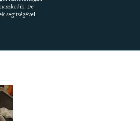
BEÁGYAZÁS
360p
anaszkodik. De
ek segítségével.
480p
720p
1080p
480p