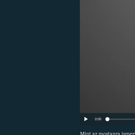
EURÓPAI UNIÓ
VILÁG
KLÍMAVÁLTOZÁS
A MÚLT TANULSÁGAI
0:00
Mint az mostanra ismert