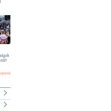
t
szágok
től?
 epizód