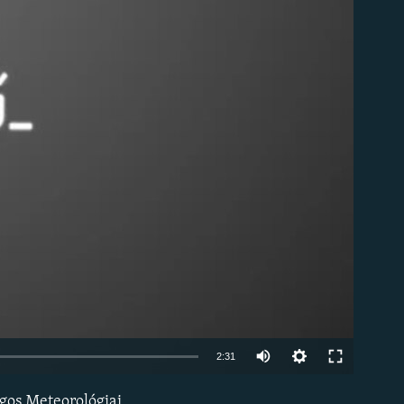
om
Auto
2:31
240p
ágos Meteorológiai