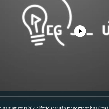
Jelenleg nincs elérhető tartal
, az augusztus 20-i előrejelzés után menesztették az Orsz