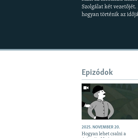
Szolgálat két vezetőjét
hogyan történik az időj
Epizódok
2025. NOVEMBER 20.
Hogyan lehet csalni a