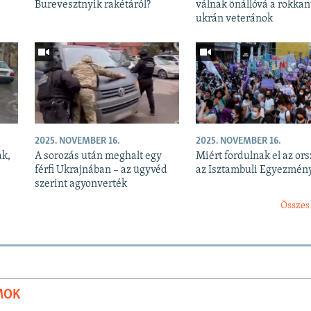
Burevesztnyik rakétáról?
válnak önállóvá a rokkan
ukrán veteránok
2025. NOVEMBER 16.
2025. NOVEMBER 16.
ak,
A sorozás után meghalt egy
Miért fordulnak el az or
férfi Ukrajnában – az ügyvéd
az Isztambuli Egyezmény
szerint agyonverték
Összes
MOK