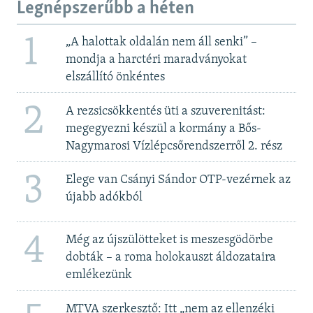
Legnépszerűbb a héten
1
„A halottak oldalán nem áll senki” –
mondja a harctéri maradványokat
elszállító önkéntes
2
A rezsicsökkentés üti a szuverenitást:
megegyezni készül a kormány a Bős-
Nagymarosi Vízlépcsőrendszerről 2. rész
3
Elege van Csányi Sándor OTP-vezérnek az
újabb adókból
4
Még az újszülötteket is meszesgödörbe
dobták – a roma holokauszt áldozataira
emlékezünk
MTVA szerkesztő: Itt „nem az ellenzéki