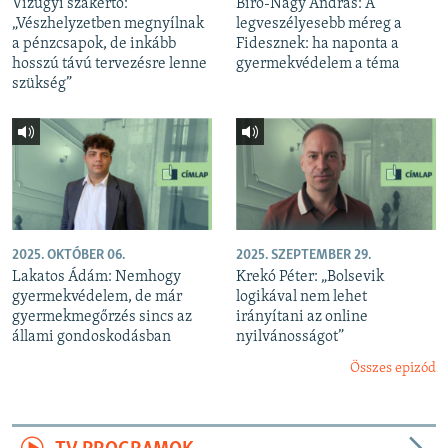
Vízügyi szakértő:
Bíró-Nagy András: A
„Vészhelyzetben megnyílnak
legveszélyesebb méreg a
a pénzcsapok, de inkább
Fidesznek: ha naponta a
hosszú távú tervezésre lenne
gyermekvédelem a téma
szükség”
2025. OKTÓBER 06.
2025. SZEPTEMBER 29.
Lakatos Ádám: Nemhogy
Krekó Péter: „Bolsevik
gyermekvédelem, de már
logikával nem lehet
gyermekmegőrzés sincs az
irányítani az online
állami gondoskodásban
nyilvánosságot”
Összes epizód