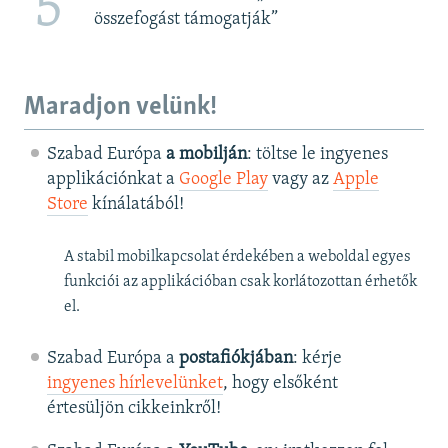
5
összefogást támogatják”
Maradjon velünk!
Szabad Európa
a mobilján
: töltse le ingyenes
applikációnkat a
Google Play
vagy az
Apple
Store
kínálatából!
A stabil mobilkapcsolat érdekében a weboldal egyes
funkciói az applikációban csak korlátozottan érhetők
el.
Szabad Európa a
postafiókjában
: kérje
ingyenes hírlevelünket
, hogy elsőként
értesüljön cikkeinkről!