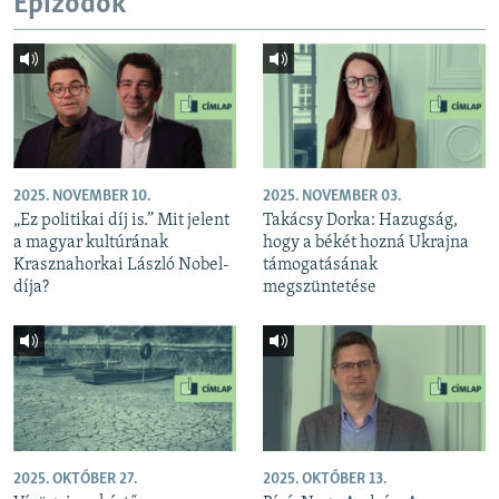
Epizódok
2025. NOVEMBER 10.
2025. NOVEMBER 03.
„Ez politikai díj is.” Mit jelent
Takácsy Dorka: Hazugság,
a magyar kultúrának
hogy a békét hozná Ukrajna
Krasznahorkai László Nobel-
támogatásának
díja?
megszüntetése
2025. OKTÓBER 27.
2025. OKTÓBER 13.