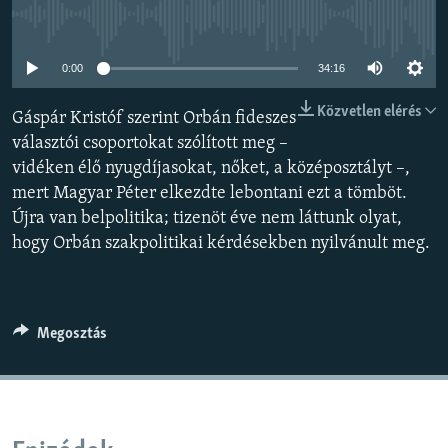
EURÓPAI UNIÓ
Jelenleg nincs elérhető tartalom
VILÁG
0:00
34:16
KLÍMAVÁLTOZÁS
Közvetlen elérés
Gáspár Kristóf szerint Orbán fideszes
A MÚLT TANULSÁGAI
választói csoportokat szólított meg –
vidéken élő nyugdíjasokat, nőket, a középosztályt –,
KÖVESSEN MINKET!
mert Magyar Péter elkezdte lebontani ezt a tömböt.
Újra van belpolitika; tizenöt éve nem láttunk olyat,
hogy Orbán szakpolitikai kérdésekben nyilvánult meg.
Valamennyi RFE/RL weboldal
Megosztás