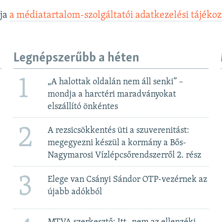
lja
a médiatartalom-szolgáltatói adatkezelési tájéko
Legnépszerűbb a héten
1
„A halottak oldalán nem áll senki” –
mondja a harctéri maradványokat
elszállító önkéntes
2
A rezsicsökkentés üti a szuverenitást:
megegyezni készül a kormány a Bős-
Nagymarosi Vízlépcsőrendszerről 2. rész
3
Elege van Csányi Sándor OTP-vezérnek az
újabb adókból