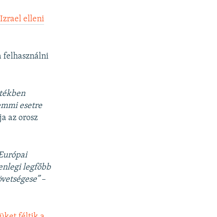
zrael elleni
a felhasználni
rtékben
semmi esetre
ja az orosz
 Európai
enlegi legfőbb
övetségese”
–
ket féltik a