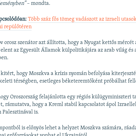
éleményben”
– mondta.
pcsolódóan:
Több száz fős tömeg vadászott az izraeli utaso
i repülőtéren
v orosz szenátor azt állította, hogy a Nyugat kettős mércét
jelent az Egyesült Államok külpolitikájára az arab világ és 
ben.
 kitért, hogy Moszkva a krízis nyomán befolyása kiterjesztés
-keleti térségben, esetleges béketeremtőként próbálhat fell
hogy Oroszország felajánlotta egy régiós külügyminiszteri t
, rámutatva, hogy a Kreml stabil kapcsolatot ápol Izraellel
 Palesztinával is.
pontból is előnyös lehet a helyzet Moszkva számára, ráadá
nai erőforrásokat vonhat el Ukrajnától.