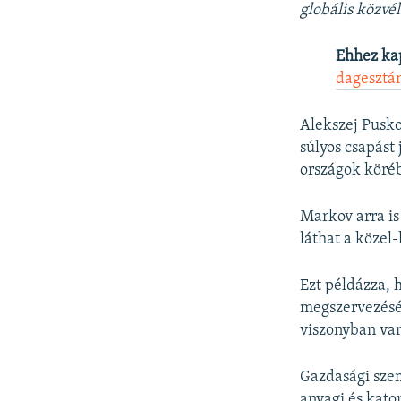
globális közv
Ehhez ka
dagesztán
Alekszej Pusko
súlyos csapást 
országok köré
Markov arra is
láthat a közel
Ezt példázza, 
megszervezését
viszonyban van
Gazdasági szem
anyagi és kato