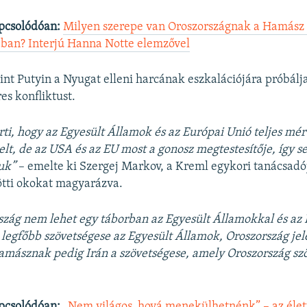
pcsolódóan:
Milyen szerepe van Oroszországnak a Hamász I
ban? Interjú Hanna Notte elemzővel
int Putyin a Nyugat elleni harcának eszkalációjára próbálj
es konfliktust.
rti, hogy az Egyesült Államok és az Európai Unió teljes mé
elt, de az USA és az EU most a gonosz megtestesítője, így 
zuk”
– emelte ki Szergej Markov, a Kreml egykori tanácsadó
ötti okokat magyarázva.
szág nem lehet egy táborban az Egyesült Államokkal és az
l legfőbb szövetségese az Egyesült Államok, Oroszország jel
amásznak pedig Irán a szövetségese, amely Oroszország sz
pcsolódóan:
„Nem világos, hová menekülhetnénk” – az életü