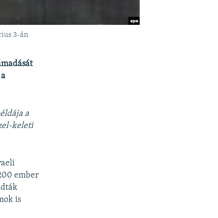
cius 3-án
támadását
 a
éldája a
el-keleti
aeli
 1200 ember
adták
mok is