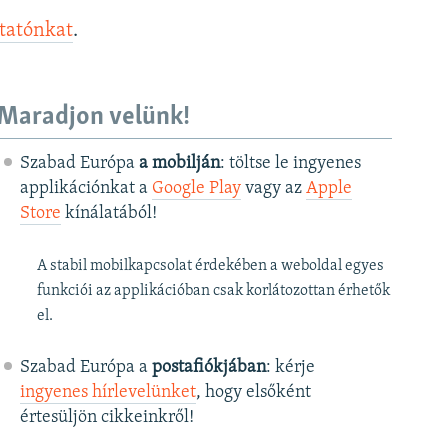
ztatónkat
.
Maradjon velünk!
Szabad Európa
a mobilján
: töltse le ingyenes
applikációnkat a
Google Play
vagy az
Apple
Store
kínálatából!
A stabil mobilkapcsolat érdekében a weboldal egyes
funkciói az applikációban csak korlátozottan érhetők
el.
Szabad Európa a
postafiókjában
: kérje
ingyenes hírlevelünket
, hogy elsőként
értesüljön cikkeinkről!