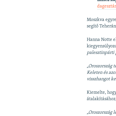
dagesztán
Moszkva egyre 
segítő Teherán
Hanna Notte el
kiegyensúlyozo
palesztinpárti 
„Oroszország t
Keleten és azon
visszhangot ke
Kiemelte, hogy
átalakításához
„Oroszország l