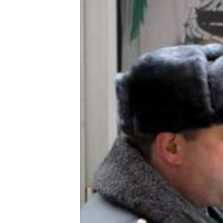
EURÓPAI UNIÓ
VILÁG
KLÍMAVÁLTOZÁS
A MÚLT TANULSÁGAI