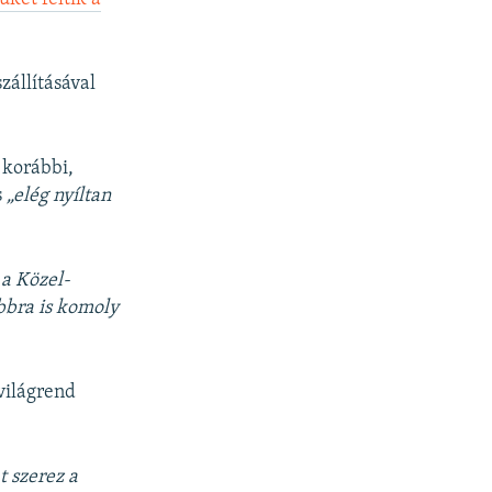
zállításával
 korábbi,
s
„elég nyíltan
 a Közel-
ábbra is komoly
világrend
t szerez a