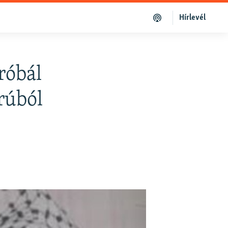
Hírlevél
róbál
rúból