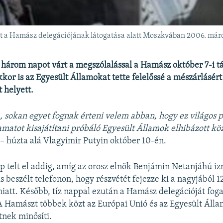
tt a Hamász delegációjának látogatása alatt Moszkvában 2006. már
 három napot várt a megszólalással a Hamász október 7-i 
kor is az Egyesült Államokat tette felelőssé a mészárlásért
 helyett.
 sokan egyet fognak érteni velem abban, hogy ez világos p
amatot kisajátítani próbáló Egyesült Államok elhibázott köz
– húzta alá Vlagyimir Putyin október 10-én.
p telt el addig, amíg az orosz elnök Benjámin Netanjáhú izr
s beszélt telefonon, hogy részvétét fejezze ki a nagyjából
iatt. Később, tíz nappal ezután a Hamász delegációját fog
Hamászt többek közt az Európai Unió és az Egyesült Álla
tnek minősíti.