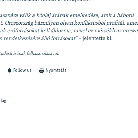
asznára válik a kőolaj árának emelkedése, amit a háború
 Oroszország bármilyen olyan konfliktusból profitál, ame
ak erőforrásokat kell áldoznia, mivel ez mérsékli az orosze
m rendelkezésére álló forrásokat”
– jelentette ki.
tudósításának felhasználásával.
Follow us
Nyomtatás
ilág