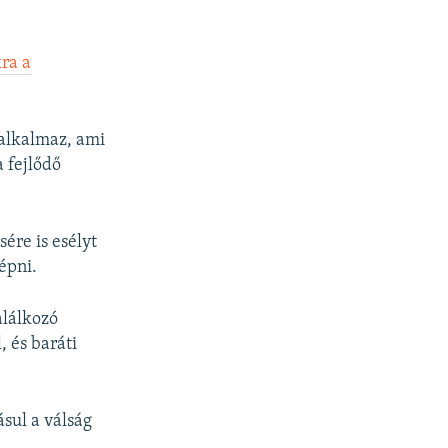
kra a
 alkalmaz, ami
a fejlődő
ére is esélyt
épni.
alálkozó
, és baráti
sul a válság