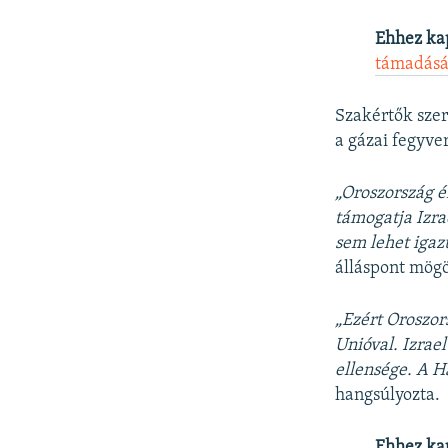
Ehhez ka
támadásá
Szakértők szer
a gázai fegyver
„Oroszország é
támogatja Izra
sem lehet iga
álláspont mög
„Ezért Oroszor
Unióval. Izrae
ellensége. A H
hangsúlyozta.
Ehhez ka