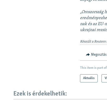
„Oroszország h
eredményezhet.
nak és az EU-n
ukrajnai rezsi
Készült a Reuters 
Megosztás
This item is part of
Aktuális
V
Ezek is érdekelhetik: