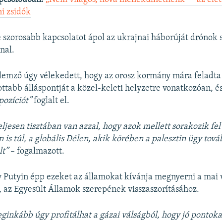
i zsidók
szorosabb kapcsolatot ápol az ukrajnai háborúját drónok s
nal.
emző úgy vélekedett, hogy az orosz kormány mára feladta
ttabb álláspontját a közel-keleti helyzetre vonatkozóan, é
pozíciót”
foglalt el.
eljesen tisztában van azzal, hogy azok mellett sorakozik fel
 is túl, a globális Délen, akik körében a palesztin ügy tov
lt”
– fogalmazott.
 Putyin épp ezeket az államokat kívánja megnyerni a mai 
, az Egyesült Államok szerepének visszaszorításához.
eginkább úgy profitálhat a gázai válságból, hogy jó pontoka