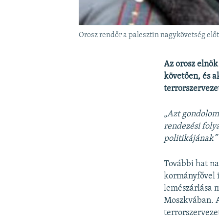
Orosz rendőr a palesztin nagykövetség elő
Az orosz elnök
követően, és ak
terrorszervezet
„Azt gondolom,
rendezési foly
politikájának”
További hat na
kormányfővel i
lemészárlása m
Moszkvában. A 
terrorszerveze