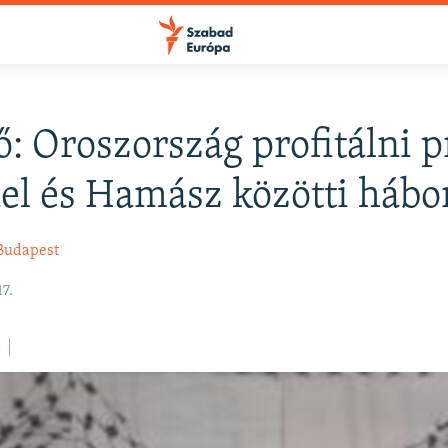
: Oroszország profitálni p
FELIRATKOZÁS
ael és Hamász közötti hábo
Apple Podcasts
Budapest
7.
Spotify
Feliratkozás