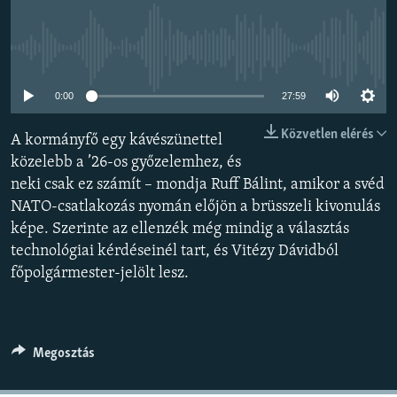
EURÓPAI UNIÓ
VILÁG
Jelenleg nincs elérhető tartalom
KLÍMAVÁLTOZÁS
0:00
27:59
A MÚLT TANULSÁGAI
Közvetlen elérés
A kormányfő egy kávészünettel
KÖVESSEN MINKET!
közelebb a ’26-os győzelemhez, és
neki csak ez számít – mondja Ruff Bálint, amikor a svéd
NATO-csatlakozás nyomán előjön a brüsszeli kivonulás
képe. Szerinte az ellenzék még mindig a választás
Valamennyi RFE/RL weboldal
technológiai kérdéseinél tart, és Vitézy Dávidból
főpolgármester-jelölt lesz.
Megosztás