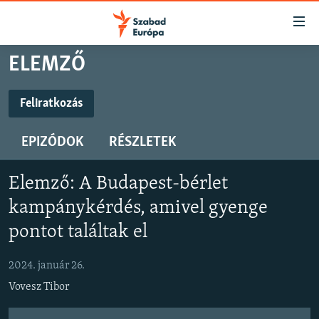
Akadálymentes
mód
Ugrás
ELEMZŐ
a
NAPIRENDEN
fő
AKTUÁLIS
Feliratkozás
oldalra
FELIRATKOZÁS
PODCASTOK
Ugrás
EPIZÓDOK
RÉSZLETEK
a
VIDEÓK
tartalomjegyzékre
Spotify
ELEMZŐ
Ugrás
Elemző: A Budapest-bérlet
a
NER15
kampánykérdés, amivel gyenge
Feliratkozás
keresésre
SZABADON
pontot találtak el
TÁRSADALOM
2024. január 26.
DEMOKRÁCIA
Vovesz Tibor
A PÉNZ NYOMÁBAN