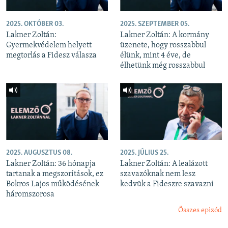
2025. OKTÓBER 03.
2025. SZEPTEMBER 05.
Lakner Zoltán:
Lakner Zoltán: A kormány
Gyermekvédelem helyett
üzenete, hogy rosszabbul
megtorlás a Fidesz válasza
élünk, mint 4 éve, de
élhetünk még rosszabbul
2025. AUGUSZTUS 08.
2025. JÚLIUS 25.
Lakner Zoltán: 36 hónapja
Lakner Zoltán: A lealázott
tartanak a megszorítások, ez
szavazóknak nem lesz
Bokros Lajos működésének
kedvük a Fideszre szavazni
háromszorosa
Összes epizód