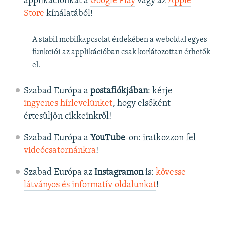
applikációnkat a
Google Play
vagy az
Apple
Store
kínálatából!
A stabil mobilkapcsolat érdekében a weboldal egyes
funkciói az applikációban csak korlátozottan érhetők
el.
Szabad Európa a
postafiókjában
: kérje
ingyenes hírlevelünket
, hogy elsőként
értesüljön cikkeinkről!
Szabad Európa a
YouTube
-on: iratkozzon fel
videócsatornánkra
!
Szabad Európa az
Instagramon
is:
kövesse
látványos és informatív oldalunkat
! ​