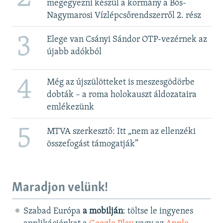
megegyezni készül a kormány a Bős-
Nagymarosi Vízlépcsőrendszerről 2. rész
3
Elege van Csányi Sándor OTP-vezérnek az
újabb adókból
4
Még az újszülötteket is meszesgödörbe
dobták – a roma holokauszt áldozataira
emlékezünk
5
MTVA szerkesztő: Itt „nem az ellenzéki
összefogást támogatják”
Maradjon velünk!
Szabad Európa
a mobilján
: töltse le ingyenes