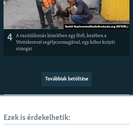
4
A vasútállomás közelében egy férfi, kezében a
Vöröskereszt segélycsomagjával, egy kóbor kutyát
simogat
Továbbiak betöltése
Ezek is érdekelhetik: