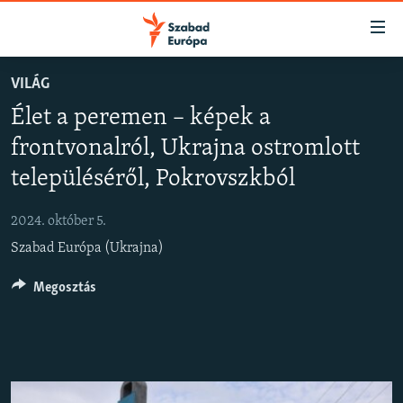
Akadálymentes
mód
Ugrás
VILÁG
a
NAPIRENDEN
Élet a peremen – képek a
fő
AKTUÁLIS
oldalra
frontvonalról, Ukrajna ostromlott
FELIRATKOZÁS
PODCASTOK
Ugrás
településéről, Pokrovszkból
a
VIDEÓK
tartalomjegyzékre
Spotify
2024. október 5.
ELEMZŐ
Ugrás
Szabad Európa (Ukrajna)
a
NER15
Feliratkozás
keresésre
Megosztás
SZABADON
TÁRSADALOM
DEMOKRÁCIA
A PÉNZ NYOMÁBAN