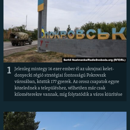
EURÓPAI UNIÓ
VILÁG
KLÍMAVÁLTOZÁS
A MÚLT TANULSÁGAI
KÖVESSEN MINKET!
1
Jelenleg mintegy 16 ezer ember él az ukrajnai kelet-
donyecki régió stratégiai fontosságú Pokrovszk
Valamennyi RFE/RL weboldal
városában, köztük 177 gyerek. Az orosz csapatok egyre
közelednek a településhez, vélhetően már csak
kilométerekre vannak, míg folytatódik a város kiürítése