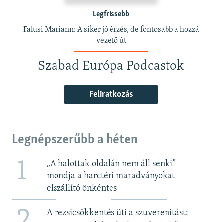
Legfrissebb
Falusi Mariann: A siker jó érzés, de fontosabb a hozzá
vezető út
Szabad Európa Podcastok
Feliratkozás
Legnépszerűbb a héten
1
„A halottak oldalán nem áll senki” –
mondja a harctéri maradványokat
elszállító önkéntes
2
A rezsicsökkentés üti a szuverenitást: