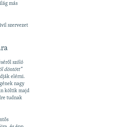
ilág más
vil szervezet
ára
séről szóló
ól döntött”
dják elérni.
ségének nagy
in költik majd
ülre tudnak
ntős
ira, és épp