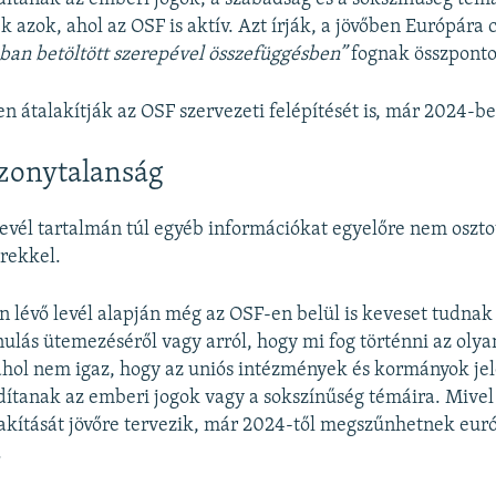
k azok, ahol az OSF is aktív. Azt írják, a jövőben Európára
ban betöltött szerepével összefüggésben”
fognak összponto
en átalakítják az OSF szervezeti felépítését is, már 2024-be
zonytalanság
levél tartalmán túl egyéb információkat egyelőre nem oszt
rekkel.
 lévő levél alapján még az OSF-en belül is keveset tudnak 
nulás ütemezéséről vagy arról, hogy mi fog történni az olya
hol nem igaz, hogy az uniós intézmények és kormányok je
dítanak az emberi jogok vagy a sokszínűség témáira. Mivel
lakítását jövőre tervezik, már 2024-től megszűnhetnek eur
.