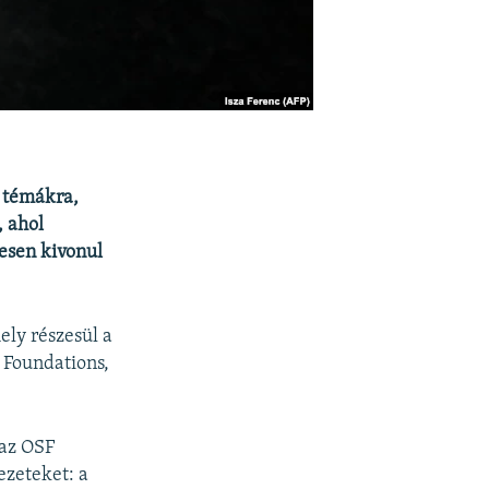
 témákra,
, ahol
esen kivonul
ly részesül a
 Foundations,
 az OSF
ezeteket: a