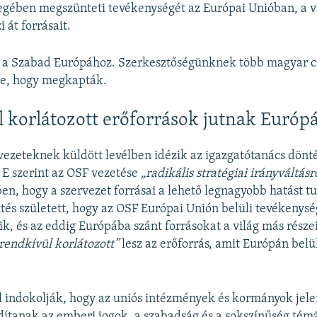
egében megszünteti tevékenységét az Európai Unióban, a v
i át forrásait.
tt a Szabad Európához. Szerkesztőségünknek több magyar ci
te, hogy megkapták.
 korlátozott erőforrások jutnak Európ
ezeteknek küldött levélben idézik az igazgatótanács dönté
. E szerint az OSF vezetése
„radikális stratégiai irányváltásr
n, hogy a szervezet forrásai a lehető legnagyobb hatást tu
öntés született, hogy az OSF Európai Unión belüli tevékeny
k, és az eddig Európába szánt forrásokat a világ más része
rendkívül korlátozott”
lesz az erőforrás, amit Európán bel
l indokolják, hogy az uniós intézmények és kormányok jele
dítanak az emberi jogok, a szabadság és a sokszínűség témá