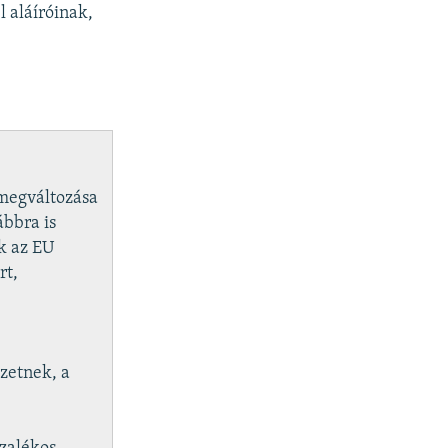
l aláíróinak,
.
 megváltozása
ábbra is
k az EU
rt,
ezetnek, a