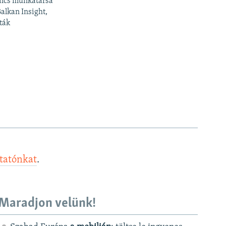
ancs munkatársa
Balkan Insight,
ták
ztatónkat
.
Maradjon velünk!