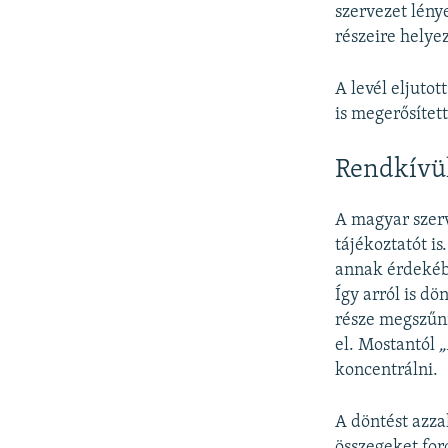
szervezet lény
részeire helyez
A levél eljuto
is megerősítet
Rendkívül
A magyar szerv
tájékoztatót is
annak érdekébe
Így arról is d
része
megszűni
el. Mostantól
„
koncentrálni.
A döntést azza
összegeket for