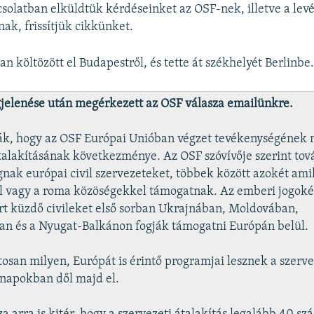
solatban elküldtük kérdéseinket az OSF-nek, illetve a levé
nak, frissítjük cikkünket.
n költözött el Budapestről, és tette át székhelyét Berlinbe
elenése után megérkezett az OSF válasza emailünkre.
ják, hogy az OSF Európai Unióban végzet tevékenységének
talakításának következménye. Az OSF szóvívője szerint tov
gnak európai civil szervezeteket, többek között azokét ami
al vagy a roma közöségekkel támogatnak. Az emberi jogoké
t küzdő civileket első sorban Ukrajnában, Moldovában,
ban és a Nyugat-Balkánon fogják támogatni Európán belül.
osan milyen, Európát is érintő programjai lesznek a szerv
napokban dől majd el.