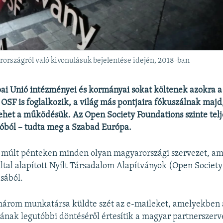
országról való kivonulásuk bejelentése idején, 2018-ban
ai Unió intézményei és kormányai sokat költenek azokra a
OSF is foglalkozik, a világ más pontjaira fókuszálnak majd
het a működésük. Az Open Society Foundations szinte telj
óból – tudta meg a Szabad Európa.
 múlt pénteken minden olyan magyarországi szervezet, ame
ltal alapított Nyílt Társadalom Alapítványok (Open Society
sából.
 három munkatársa küldte szét az e-maileket, amelyekben
ának legutóbbi döntéséről értesítik a magyar partnerszerv