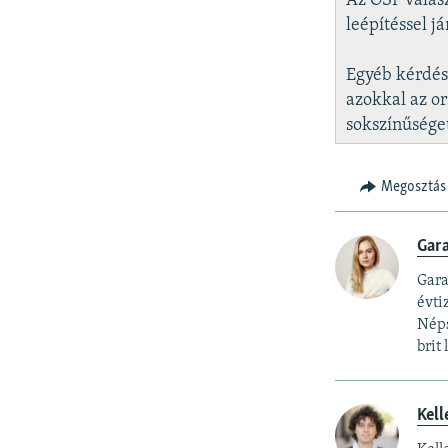
Az OSF válasz
leépítéssel j
Egyéb kérdése
azokkal az o
sokszínűsége
Megosztás
Gar
Gara
évti
Néps
brit
Kell