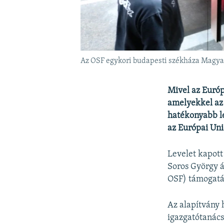
Az OSF egykori budapesti székháza Magyar
Mivel az Európ
amelyekkel az 
hatékonyabb le
az Európai Uni
Levelet kapott
Soros György á
OSF) támogatá
Az alapítvány
igazgatótanács