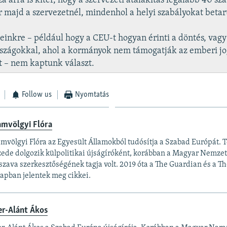
a arra is kitér, hogy a szervezeti átalakítás legalább 40 sz
ár majd a szervezetnél, mindenhol a helyi szabályokat betar
inkre – például hogy a CEU-t hogyan érinti a döntés, vagy
rszágokkal, ahol a kormányok nem támogatják az emberi jo
t – nem kaptunk választ.
Follow us
Nyomtatás
amvölgyi Flóra
mvölgyi Flóra az Egyesült Államokból tudósítja a Szabad Európát. 
zede dolgozik külpolitikai újságíróként, korábban a Magyar Nemzet
zava szerkesztőségének tagja volt. 2019 óta a The Guardian és a T
 lapban jelentek meg cikkei.
er-Alánt Ákos