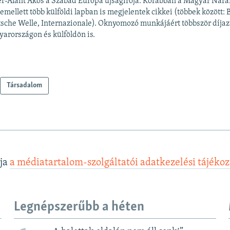
er-Alánt Ákos a Szabad Európa újságírója. Korábban a Magyar Nar
, emellett több külföldi lapban is megjelentek cikkei (többek között: 
sche Welle, Internazionale). Oknyomozó munkájáért többször díjaz
arországon és külföldön is.
Társadalom
lja
a médiatartalom-szolgáltatói adatkezelési tájéko
Legnépszerűbb a héten