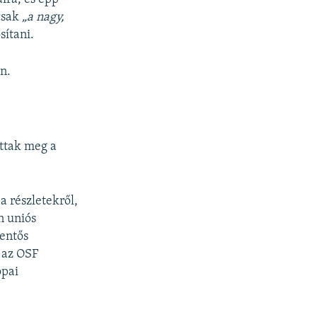
 csak
„a nagy,
sítani.
n.
ottak meg a
a részletekről,
n uniós
lentős
 az OSF
ópai