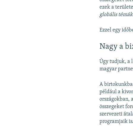
ezek a területe
globális témák
Ezzel egy időb
Nagy a bi
Úgy tudjuk, a 
magyar partne
A birtokunkban
például a kivo
országokban, a
összegeket for
szervezeti áta
programjaik is