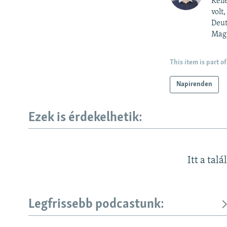
Kell
volt
Deut
Magy
This item is part of
Napirenden
Ezek is érdekelhetik:
Itt a talá
Legfrissebb podcastunk: