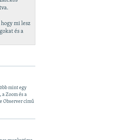
ázalékos
tva.
 hogy mi lesz
gokat és a
Több mint egy
, a Zoom és a
he Observer című