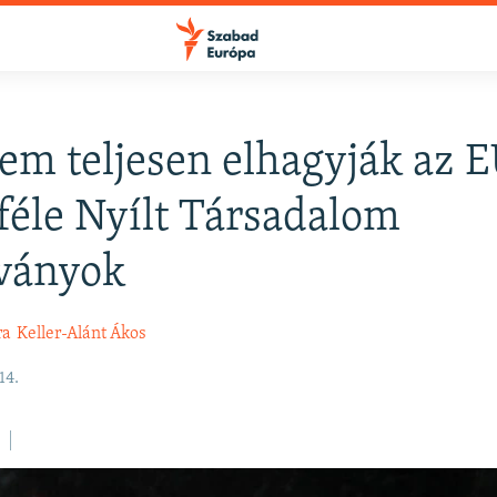
m teljesen elhagyják az E
FELIRATKOZÁS
féle Nyílt Társadalom
tványok
Apple Podcasts
ra
Keller-Alánt Ákos
Spotify
14.
Feliratkozás