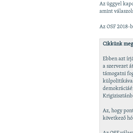
Az üggyel kapc
amint válaszol
Az OSF 2018-ba
Cikkünk megj
Ebben azt ír
a szervezet á
támogatni fo
külpolitikáv
demokráciáér
Krigizisztán
Az, hogy pont
következő hó