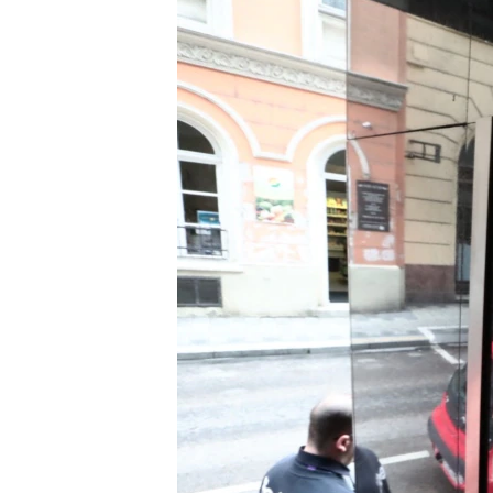
EURÓPAI UNIÓ
VILÁG
KLÍMAVÁLTOZÁS
A MÚLT TANULSÁGAI