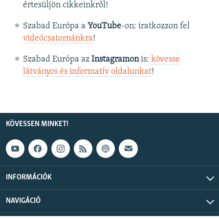
értesüljön cikkeinkről!
Szabad Európa a
YouTube
-on: iratkozzon fel
videócsatornánkra
!
Szabad Európa az
Instagramon
is:
kövesse
látványos és informatív oldalunkat
! ​
KÖVESSEN MINKET!
INFORMÁCIÓK
NAVIGÁCIÓ