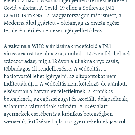
elejétől a háziorvosoknál igényelhető térítésmentesen
Covid-vakcina. A Covid–19 ellen a Spikevax JN.1
COVID-19 mRNS – a Magyarországon már ismert, a
Moderna által gyártott – oltóanyag az ország egész
területén térítésmentesen igényelhető lesz.
A vakcina a WHO ajánlásának megfelelő a JN.1
vírusvariánst tartalmazza, amiből a 12 éven felülieknek
százezer adag, míg a 12 éven aluliaknak nyolcszáz,
többadagos áll rendelkezésre. A védőoltást a
háziorvostól lehet igényelni, az oltópontokat nem
indították újra. A védőoltás nem kötelező, de ajánlott,
elsősorban a hatvan év felettieknek, a krónikus
betegeknek, az egészségügyi és szociális dolgozóknak,
valamint a várandósok számára. A 12 év alatti
gyermekek esetében is a krónikus betegségben
szenvedő, fertőzésre hajlamos gyermekeknek javasolt.