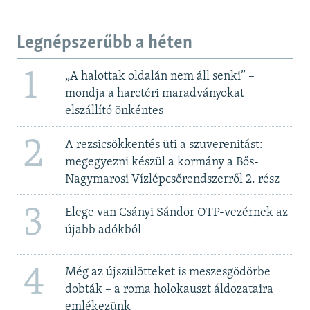
Legnépszerűbb a héten
1
„A halottak oldalán nem áll senki” –
mondja a harctéri maradványokat
elszállító önkéntes
2
A rezsicsökkentés üti a szuverenitást:
megegyezni készül a kormány a Bős-
Nagymarosi Vízlépcsőrendszerről 2. rész
3
Elege van Csányi Sándor OTP-vezérnek az
újabb adókból
4
Még az újszülötteket is meszesgödörbe
dobták – a roma holokauszt áldozataira
emlékezünk