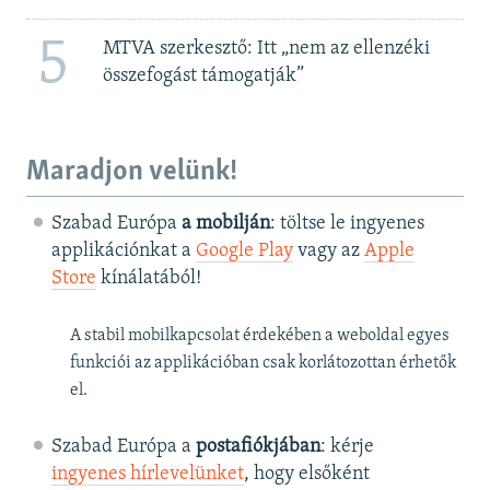
5
MTVA szerkesztő: Itt „nem az ellenzéki
összefogást támogatják”
Maradjon velünk!
Szabad Európa
a mobilján
: töltse le ingyenes
applikációnkat a
Google Play
vagy az
Apple
Store
kínálatából!
A stabil mobilkapcsolat érdekében a weboldal egyes
funkciói az applikációban csak korlátozottan érhetők
el.
Szabad Európa a
postafiókjában
: kérje
ingyenes hírlevelünket
, hogy elsőként