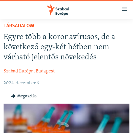
Akadálymentes
mód
Ugrás
TÁRSADALOM
a
NAPIRENDEN
Egyre több a koronavírusos, de a
fő
AKTUÁLIS
oldalra
következő egy-két hétben nem
FELIRATKOZÁS
PODCASTOK
Ugrás
várható jelentős növekedés
a
VIDEÓK
tartalomjegyzékre
Szabad Európa, Budapest
Spotify
ELEMZŐ
Ugrás
a
2024. december 6.
NER15
Feliratkozás
keresésre
SZABADON
Megosztás
TÁRSADALOM
DEMOKRÁCIA
A PÉNZ NYOMÁBAN