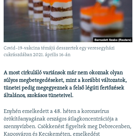
EURÓPAI UNIÓ
VILÁG
KLÍMAVÁLTOZÁS
A MÚLT TANULSÁGAI
Covid–19-vakcina témájú desszertek egy veresegyházi
KÖVESSEN MINKET!
cukrászdában 2021. április 16-án
A most cirkuláló variánsok már nem okoznak olyan
súlyos megbetegedéseket, mint a korábbi változatok,
Valamennyi RFE/RL weboldal
tünetei pedig megegyeznek a felső légúti fertőzések
általános, szokásos tüneteivel.
Enyhén emelkedett a 48. héten a koronavírus
örökítőanyagának országos átlagkoncentrációja a
szennyvízben. Csökkenést figyeltek meg Debrecenben,
Kaposváron és Kecskeméten, emelkedést