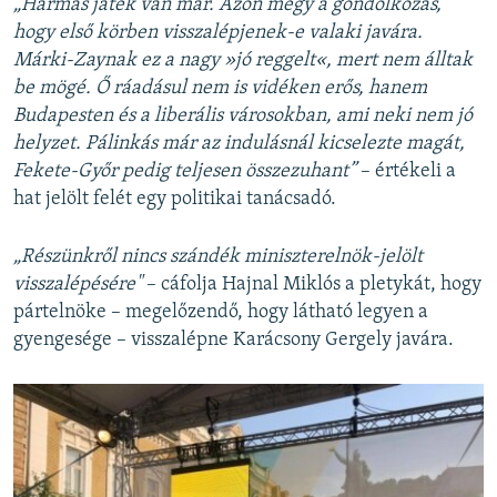
„Hármas játék van már. Azon megy a gondolkozás,
hogy első körben visszalépjenek-e valaki javára.
Márki-Zaynak ez a nagy »jó reggelt«, mert nem álltak
be mögé. Ő ráadásul nem is vidéken erős, hanem
Budapesten és a liberális városokban, ami neki nem jó
helyzet. Pálinkás már az indulásnál kicselezte magát,
Fekete-Győr pedig teljesen összezuhant”
– értékeli a
hat jelölt felét egy politikai tanácsadó.
„Részünkről nincs szándék miniszterelnök-jelölt
visszalépésére"
– cáfolja Hajnal Miklós a pletykát, hogy
pártelnöke – megelőzendő, hogy látható legyen a
gyengesége – visszalépne Karácsony Gergely javára.