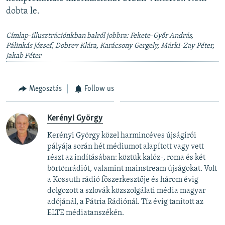
dobta le.
Címlap-illusztrációnkban balról jobbra: Fekete-Győr András,
Pálinkás József, Dobrev Klára, Karácsony Gergely, Márki-Zay Péter,
Jakab Péter
Megosztás
Follow us
Kerényi György
Kerényi György közel harmincéves újságírói
pályája során hét médiumot alapított vagy vett
részt az indításában: köztük kalóz-, roma és két
börtönrádiót, valamint mainstream újságokat. Volt
a Kossuth rádió főszerkesztője és három évig
dolgozott a szlovák közszolgálati média magyar
adójánál, a Pátria Rádiónál. Tíz évig tanított az
ELTE médiatanszékén.