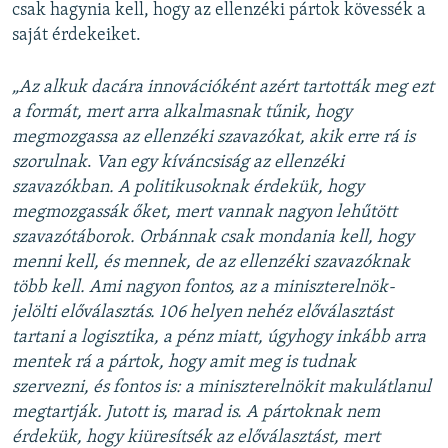
csak hagynia kell, hogy az ellenzéki pártok kövessék a
saját érdekeiket.
„Az alkuk dacára innovációként azért tartották meg ezt
a formát, mert arra alkalmasnak tűnik, hogy
megmozgassa az ellenzéki szavazókat, akik erre rá is
szorulnak
.
Van egy kíváncsiság az ellenzéki
szavazókban. A politikusoknak érdekük, hogy
megmozgassák őket, mert vannak nagyon lehűtött
szavazótáborok. Orbánnak csak mondania kell, hogy
menni kell, és mennek, de az ellenzéki szavazóknak
több kell. Ami nagyon fontos, az a miniszterelnök-
jelölti előválasztás. 106 helyen nehéz előválasztást
tartani a logisztika, a pénz miatt, úgyhogy inkább arra
mentek rá a pártok, hogy amit meg is tudnak
szervezni, és fontos is: a miniszterelnökit makulátlanul
megtartják. Jutott is, marad is. A pártoknak nem
érdekük, hogy kiüresítsék az előválasztást, mert