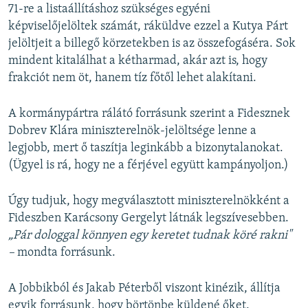
71-re a listaállításhoz szükséges egyéni
képviselőjelöltek számát, ráküldve ezzel a Kutya Párt
jelöltjeit a billegő körzetekben is az összefogáséra. Sok
mindent kitalálhat a kétharmad, akár azt is, hogy
frakciót nem öt, hanem tíz főtől lehet alakítani.
A kormánypártra rálátó forrásunk szerint a Fidesznek
Dobrev Klára miniszterelnök-jelöltsége lenne a
legjobb, mert ő taszítja leginkább a bizonytalanokat.
(Ügyel is rá, hogy ne a férjével együtt kampányoljon.)
Úgy tudjuk, hogy megválasztott miniszterelnökként a
Fideszben Karácsony Gergelyt látnák legszívesebben.
„Pár dologgal könnyen egy keretet tudnak köré rakni"
–
mondta forrásunk.
A Jobbikból és Jakab Péterből viszont kinézik, állítja
egyik forrásunk, hogy börtönbe küldené őket.