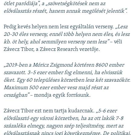
ötlet paródiája”, a „szövetségkötések nem az
előválasztás részét, hanem annak megölését jelentik”.
Pedig kevés helyen nem lesz egyáltalán verseny.
„Lesz
20-30 éles verseny, ennél több helyen nem éles, és lesz
kb. öt hely, ahol semmilyen verseny nem lesz”
– véli
Závecz Tibor, a Závecz Research vezetője.
„2019-ben a Móricz Zsigmond körtéren 8600 ember
szavazott. 3–5 ezer ember fog elmenni, ha elvisszük
őket. Egy 60 településes körzetben lesz két szavazókör.
Maximum 500 ezer ember vesz majd részt az
országban”
– mondja egyik forrásunk.
Závecz Tibor ezt nem tartja kudarcnak.
„5-6 ezer
előválasztó egy városi körzetben, ha az ott lakók 7-8
százaléka elmegy, nagyon szép teljesítmény, mert az
előválasztásnak nincs jogi következménye. De politikai,