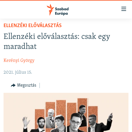
Akadálymentes
mód
Ugrás
ELLENZÉKI ELŐVÁLASZTÁS
a
NAPIRENDEN
Ellenzéki előválasztás: csak egy
fő
AKTUÁLIS
oldalra
maradhat
PODCASTOK
Ugrás
a
Kerényi György
VIDEÓK
tartalomjegyzékre
2021. július 15.
ELEMZŐ
Ugrás
a
NER15
Megosztás
keresésre
SZABADON
TÁRSADALOM
DEMOKRÁCIA
A PÉNZ NYOMÁBAN