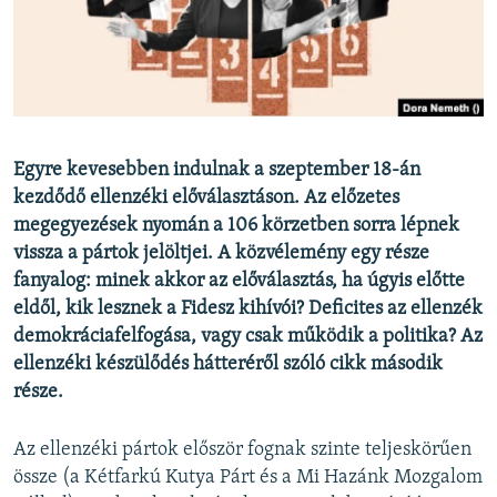
EURÓPAI UNIÓ
VILÁG
KLÍMAVÁLTOZÁS
A MÚLT TANULSÁGAI
Egyre kevesebben indulnak a szeptember 18-án
kezdődő ellenzéki előválasztáson. Az előzetes
KÖVESSEN MINKET!
megegyezések nyomán a 106 körzetben sorra lépnek
vissza a pártok jelöltjei. A közvélemény egy része
fanyalog: minek akkor az előválasztás, ha úgyis előtte
Valamennyi RFE/RL weboldal
eldől, kik lesznek a Fidesz kihívói? Deficites az ellenzék
demokráciafelfogása, vagy csak működik a politika? Az
ellenzéki készülődés hátteréről szóló cikk második
része.
Az ellenzéki pártok először fognak szinte teljeskörűen
össze (a Kétfarkú Kutya Párt és a Mi Hazánk Mozgalom