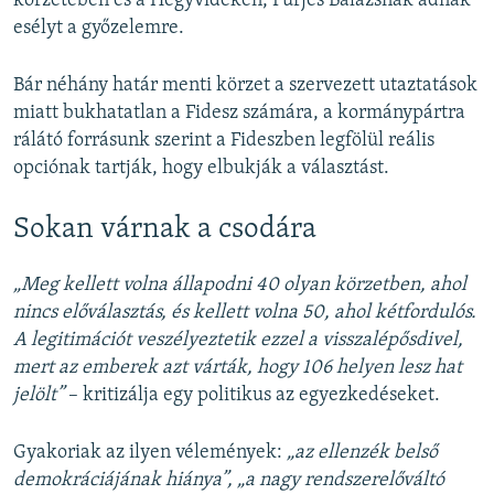
körzetében és a Hegyvidéken, Fürjes Balázsnak adnak
esélyt a győzelemre.
Bár néhány határ menti körzet a szervezett utaztatások
miatt bukhatatlan a Fidesz számára, a kormánypártra
rálátó forrásunk szerint a Fideszben legfölül reális
opciónak tartják, hogy elbukják a választást.
Sokan várnak a csodára
„Meg kellett volna állapodni 40 olyan körzetben, ahol
nincs előválasztás, és kellett volna 50, ahol kétfordulós.
A legitimációt veszélyeztetik ezzel a visszalépősdivel,
mert az emberek azt várták, hogy 106 helyen lesz hat
jelölt”
– kritizálja egy politikus az egyezkedéseket.
Gyakoriak az ilyen vélemények:
„az ellenzék belső
demokráciájának hiánya”, „a nagy rendszerelőváltó