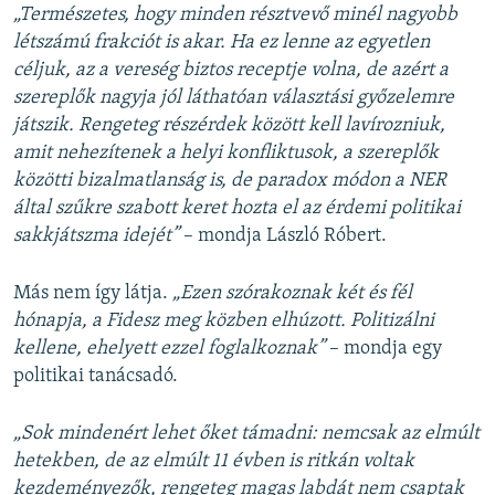
„Természetes, hogy minden résztvevő minél nagyobb
létszámú frakciót is akar. Ha ez lenne az egyetlen
céljuk, az a vereség biztos receptje volna, de azért a
szereplők nagyja jól láthatóan választási győzelemre
játszik. Rengeteg részérdek között kell lavírozniuk,
amit nehezítenek a helyi konfliktusok, a szereplők
közötti bizalmatlanság is, de paradox módon a NER
által szűkre szabott keret hozta el az érdemi politikai
sakkjátszma idejét”
– mondja László Róbert.
Más nem így látja.
„Ezen szórakoznak két és fél
hónapja, a Fidesz meg közben elhúzott. Politizálni
kellene, ehelyett ezzel foglalkoznak”
– mondja egy
politikai tanácsadó.
„Sok mindenért lehet őket támadni: nemcsak az elmúlt
hetekben, de az elmúlt 11 évben is ritkán voltak
kezdeményezők, rengeteg magas labdát nem csaptak