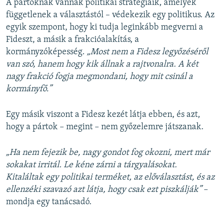
A pártoknak vannak politikai stratégiáik, amelyek
függetlenek a választástól – védekezik egy politikus. Az
egyik szempont, hogy ki tudja leginkább megverni a
Fideszt, a másik a frakcióalakítás, a
kormányzóképesség.
„Most nem a Fidesz legyőzéséről
van szó, hanem hogy kik állnak a rajtvonalra. A két
nagy frakció fogja megmondani, hogy mit csinál a
kormányfő.”
Egy másik viszont a Fidesz kezét látja ebben, és azt,
hogy a pártok – megint – nem győzelemre játszanak.
„Ha nem fejezik be, nagy gondot fog okozni, mert már
sokakat irritál. Le kéne zárni a tárgyalásokat.
Kitaláltak egy politikai terméket, az előválasztást, és az
ellenzéki szavazó azt látja, hogy csak ezt piszkálják”
–
mondja egy tanácsadó.