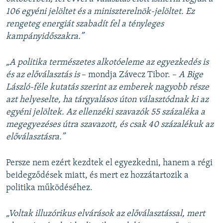
106 egyéni jelöltet és a miniszterelnök-jelöltet. Ez
rengeteg energiát szabadít fel a tényleges
kampányidőszakra.”
„A politika természetes alkotóeleme az egyezkedés is
és az előválasztás is
– mondja Závecz Tibor. –
A Bige
László-féle kutatás szerint az emberek nagyobb része
azt helyeselte, ha tárgyalásos úton választódnak ki az
egyéni jelöltek. Az ellenzéki szavazók 55 százaléka a
megegyezéses útra szavazott, és csak 40 százalékuk az
előválasztásra.”
Persze nem ezért kezdtek el egyezkedni, hanem a régi
beidegződések miatt, és mert ez hozzátartozik a
politika működéséhez.
„Voltak illuzórikus elvárások az előválasztással, mert