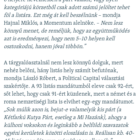
kategóriájú körzetből csak adott számú jelöltet tehet
föl a listára. Ezt még át kell beszélnünk
– mondja
Hajnal Miklós, a Momentum alelnöke. –
Nem lesz
könnyű menet, de reméljük, hogy az együttműködés
azt is eredményezi, hogy nem 5–10 helyen kell
osztozkodni, hanem jóval többön.”
A tárgyalóasztalnál nem lesz könnyű dolguk, mert
nehéz belőni, hány listás hely számít befutónak,
mondja László Róbert, a Political Capital választási
szakértője. A 93 listás mandátumból eleve csak 92-ért,
sőt lehet, hogy csak 91-ért küzdenek, mert a német és a
roma nemzetiségi lista is elvihet egy-egy mandátumot.
„Sok múlik azon is, bejut-e valamelyik kis párt (a
Kétfarkú Kutya Párt, esetleg a Mi Hazánk), ahogy a
külhoni voksokon és leginkább a belföldi szavazatok
egyéni kerületek közötti eloszlásán is. Reálisan kb. 40-