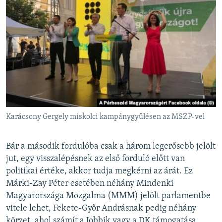
Karácsony Gergely miskolci kampánygyűlésen az MSZP-vel
Bár a második fordulóba csak a három legerősebb jelölt
jut, egy visszalépésnek az első forduló előtt van
politikai értéke, akkor tudja megkérni az árát. Ez
Márki-Zay Péter esetében néhány Mindenki
Magyarországa Mozgalma (MMM) jelölt parlamentbe
vitele lehet, Fekete-Győr Andrásnak pedig néhány
körzet, ahol számít a Jobbik vagy a DK támogatása,