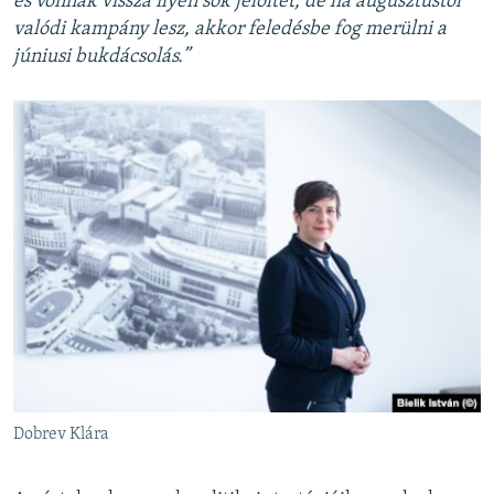
és vonnak vissza ilyen sok jelöltet, de ha augusztustól
valódi kampány lesz, akkor feledésbe fog merülni a
júniusi bukdácsolás.”
Dobrev Klára