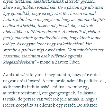
olyan tisztának, idealisztikusnak látszott: győzzön,
akire a legtöbben voksolnak. De a pártok egy idő után
úgy gondolták, hogy ez egy zárt tér, hiszen vannak
hatan. Jobb lenne megegyezni, hogy az újonnan bejövő
civileket kizárják, hiszen mégiscsak ők, a pártok
biztosítják a feltételrendszerét.
A második lépésben
pedig elkezdtek gondolkodni azon, hogy kinek lenne
esélye, és hogyan lehet nagy frakciót elérni. Jött
szembe a politika régi eszköztára. Nem minősítem ezt
rossznak, szerintem ezek elférnek egymás
kiegészítéseként”
– mondja Závecz Tibor.
Az alkudozási folyamat megmutatta, hogy pártérdek
nagyon erős tényező. A nem professzionális politikusok,
akik morális indíttatásból szállnak szembe egy
autoriter rezsimmel, ezt gyengeségnek, árulásnak
tartják, de persze van/volt sok jele annak is, hogy a
Fidesz kooptálta az ellenzék egy részét. De sokszor