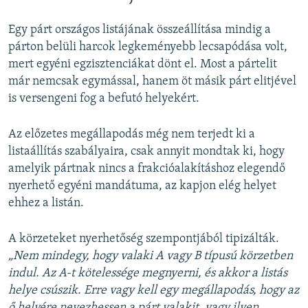
Egy párt országos listájának összeállítása mindig a
párton belüli harcok legkeményebb lecsapódása volt,
mert egyéni egzisztenciákat dönt el. Most a pártelit
már nemcsak egymással, hanem öt másik párt elitjével
is versengeni fog a befutó helyekért.
Az előzetes megállapodás még nem terjedt ki a
listaállítás szabályaira, csak annyit mondtak ki, hogy
amelyik pártnak nincs a frakcióalakításhoz elegendő
nyerhető egyéni mandátuma, az kapjon elég helyet
ehhez a listán.
A körzeteket nyerhetőség szempontjából tipizálták.
„Nem mindegy, hogy valaki A vagy B típusú körzetben
indul. Az A-t kötelessége megnyerni, és akkor a listás
helye csúszik. Erre vagy kell egy megállapodás, hogy az
ő helyére nevezhessen a párt valakit, vagy ilyen