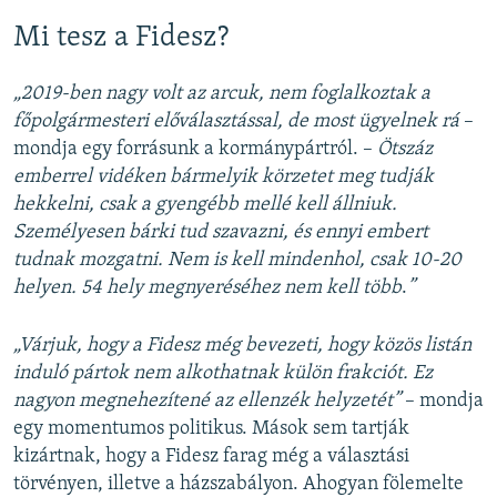
Mi tesz a Fidesz?
„2019-ben nagy volt az arcuk, nem foglalkoztak a
főpolgármesteri előválasztással, de most ügyelnek rá
–
mondja egy forrásunk a kormánypártról. –
Ötszáz
emberrel vidéken bármelyik körzetet meg tudják
hekkelni, csak a gyengébb mellé kell állniuk.
Személyesen bárki tud szavazni, és ennyi embert
tudnak mozgatni. Nem is kell mindenhol, csak 10-20
helyen. 54 hely megnyeréséhez nem kell több
.
”
„Várjuk, hogy a Fidesz még bevezeti, hogy közös listán
induló pártok nem alkothatnak külön frakciót. Ez
nagyon megnehezítené az ellenzék helyzetét”
– mondja
egy momentumos politikus. Mások sem tartják
kizártnak, hogy a Fidesz farag még a választási
törvényen, illetve a házszabályon. Ahogyan fölemelte