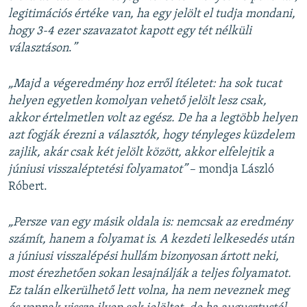
legitimációs értéke van, ha egy jelölt el tudja mondani,
hogy 3-4 ezer szavazatot kapott egy tét nélküli
választáson
.
”
„Majd a végeredmény hoz erről ítéletet: ha sok tucat
helyen egyetlen komolyan vehető jelölt lesz csak,
akkor értelmetlen volt az egész. De ha a legtöbb helyen
azt fogják érezni a választók, hogy tényleges küzdelem
zajlik, akár csak két jelölt között, akkor elfelejtik a
júniusi visszaléptetési folyamatot”
– mondja László
Róbert.
„Persze van egy másik oldala is: nemcsak az eredmény
számít, hanem a folyamat is.
A kezdeti lelkesedés után
a júniusi visszalépési hullám bizonyosan ártott neki,
most érezhetően sokan lesajnálják a teljes folyamatot.
Ez talán elkerülhető lett volna, ha nem neveznek meg