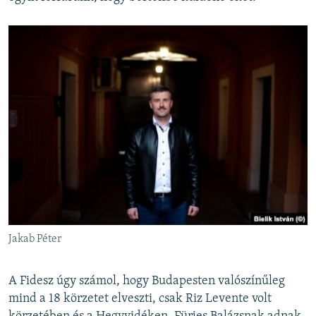
Jakab Péter
A Fidesz úgy számol, hogy Budapesten valószínűleg
mind a 18 körzetet elveszti, csak Riz Levente volt