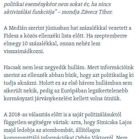
politikai eseményként nem sokat ér, ha nincs
aktivizálási funkciója” – mondja Závecz Tibor.
A Medián szerint júniusban hat százalékkal vezetett a
Fidesz a közös ellenzéki lista előtt. Ha szeptemberre
elmegy 10 százalékkal, onnan nehéz lesz
visszaimádkozni.
Hacsak nem lesz negyedik hullám. Mert információink
szerint az ellenzék abban bízik, hogy azt politikailag ki
tudja aknázni. Holott ez az első három hullámban sem
sikerült nekik, pedig az Európában legsikertelenebb
kormányzati járványkezelést kellett volna ütniük.
A 2018-as választás előtt is a saját politizálásuktól
független segítségre vártak: arra, hogy Simicska Lajos
majd ledobja az atombombát, állítólagos
kompromittáló információkat Orbán Viktorról. Nem