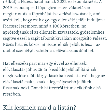
nélkül) a Fidesz hatalmának 2022-es lebontásáért. A
2019-es budapesti főpolgármester-választáson
megtartották a főpróbáját is az előválasztásnak, ami
azért kell, hogy csak egy-egy ellenzéki jelölt induljon a
Fidesszel szemben mind a 106 körzetben, ne
aprózódjanak el az ellenzéki szavazatok, győzelemhez
segítve ezzel a saját táborát kiválóan mozgósító Fideszt.
Közös lista és közös miniszterelnök-jelölt is lesz – az
utóbbi személyét szintén az előválasztás dönti el.
Hat ellenzéki párt már egy évvel az ellenzéki
előválasztás július 26-án kezdődő jelöltállításának
megkezdése előtt tárgyalásokba kezdett arról, hogy az
előválasztásnak is csak a legesélyesebb jelöltek
fussanak neki. Ennek hátteréről írtunk cikkünk első
részében.
Kik lesznek majd a listán?