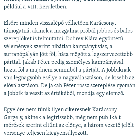
például a VIII. kerületben.
Elsőre minden visszalépő vélhetően Karácsonyt
támogatná, akinek a mozgalma próbál jobbos és balos
szereplőket is felmutatni. Dobrev Klára egyöntetű
vélemények szerint hibátlan kampányt visz, a
surranópályán jött föl, háta mögött a legszervezettebb
párttal. Jakab Péter pedig személyes kampányával
hozta föl a majdnem semmiből a pártját. A Jobbiknak
van legnagyobb esélye a nagyválasztáson, de kisebb az
előválasztáson. De Jakab Péter rossz szereplése nyomán
a Jobbik is veszít az értékéből, mondja egy elemző.
Egyelőre nem tűnik ilyen sikeresnek Karácsony
Gergely, akinek a legfrissebb, még nem publikált
mérések szerint eltűnt az előnye, a három vezető jelölt
versenye teljesen kiegyensúlyozott.