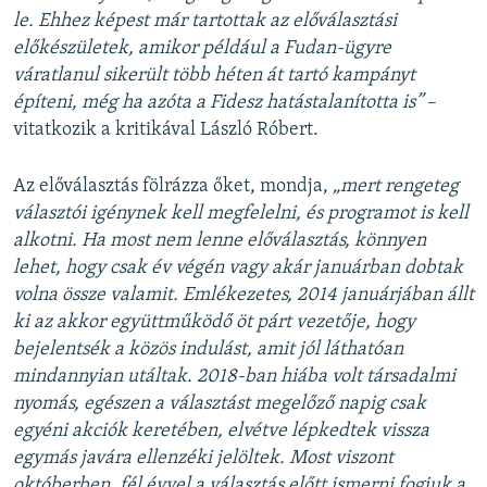
le. Ehhez képest már tartottak az előválasztási
előkészületek, amikor például a Fudan-ügyre
váratlanul sikerült több héten át tartó kampányt
építeni, még ha azóta a Fidesz hatástalanította is”
–
vitatkozik a kritikával László Róbert.
Az előválasztás fölrázza őket, mondja,
„mert rengeteg
választói igénynek kell megfelelni, és programot is kell
alkotni. Ha most nem lenne előválasztás, könnyen
lehet, hogy csak év végén vagy akár januárban dobtak
volna össze valamit. Emlékezetes, 2014 januárjában állt
ki az akkor együttműködő öt párt vezetője, hogy
bejelentsék a közös indulást, amit jól láthatóan
mindannyian utáltak. 2018-ban hiába volt társadalmi
nyomás, egészen a választást megelőző napig csak
egyéni akciók keretében, elvétve lépkedtek vissza
egymás javára ellenzéki jelöltek. Most viszont
októberben, fél évvel a választás előtt ismerni fogjuk a