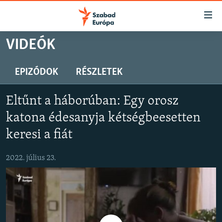
Akadálymentes
mód
Ugrás
VIDEÓK
a
NAPIRENDEN
fő
AKTUÁLIS
EPIZÓDOK
RÉSZLETEK
oldalra
PODCASTOK
Ugrás
Eltűnt a háborúban: Egy orosz
a
VIDEÓK
tartalomjegyzékre
katona édesanyja kétségbeesetten
ELEMZŐ
Ugrás
keresi a fiát
a
NER15
keresésre
2022. július 23.
SZABADON
TÁRSADALOM
DEMOKRÁCIA
A PÉNZ NYOMÁBAN