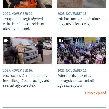
2025. NOVEMBER 20.
2025. NOVEMBER 18.
Terapeuták segítségével
Iránban annyira esőt akartak,
válnak önállóvá a rokkant
hogy árvíz lett a vége
ukrán veteránok
2025. NOVEMBER 16.
2025. NOVEMBER 16.
A sorozás után meghalt egy
Miért fordulnak el az
férfi Ukrajnában – az ügyvéd
országok az Isztambuli
szerint agyonverték
Egyezménytől?
Összes epizód