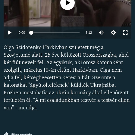
Jelenleg nincs elérhető tartalom
EURÓPAI UNIÓ
VILÁG
KLÍMAVÁLTOZÁS
Auto
0:00
3:12
A MÚLT TANULSÁGAI
240p
Olga Szidorenko Harkivban született még a
360p
KÖVESSEN MINKET!
Szovjetunió alatt. 25 éve költözött Oroszországba, ahol
két fiút nevelt fel. Az egyikük, aki orosz katonaként
480p
Auto
240p
360p
480p
szolgált, március 16-án eltűnt Harkivban. Olga nem
720p
adja fel, kétségbeesetten keresi a fiát. Szerinte a
720p
1080p
Valamennyi RFE/RL weboldal
1080p
katonákat "ágyútölteléknek" küldték Ukrajnába.
Közben mostohafia az ukrán kormány által ellenőrzött
területén él. "A mi családunkban testvér a testvér ellen
van" - mondja.