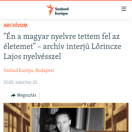
Akadálymentes
mód
Ugrás
ARCHÍVUM
a
NAPIRENDEN
"Én a magyar nyelvre tettem fel az
fő
AKTUÁLIS
oldalra
életemet" – archív interjú Lőrincze
FELIRATKOZÁS
PODCASTOK
Ugrás
Lajos nyelvésszel
a
VIDEÓK
tartalomjegyzékre
Szabad Európa, Budapest
Spotify
ELEMZŐ
Ugrás
a
2025. március 23.
NER15
Feliratkozás
keresésre
SZABADON
Megosztás
TÁRSADALOM
DEMOKRÁCIA
A PÉNZ NYOMÁBAN