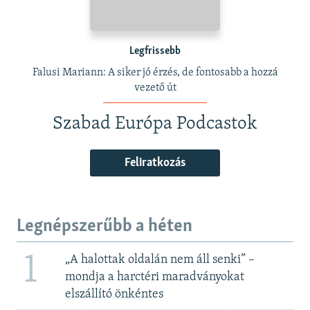
Legfrissebb
Falusi Mariann: A siker jó érzés, de fontosabb a hozzá
vezető út
Szabad Európa Podcastok
Feliratkozás
Legnépszerűbb a héten
1
„A halottak oldalán nem áll senki” –
mondja a harctéri maradványokat
elszállító önkéntes