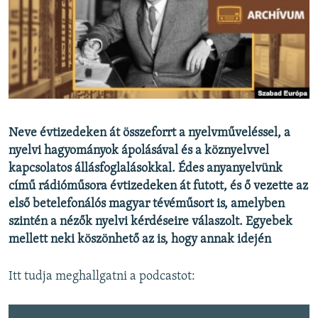
EURÓPAI UNIÓ
VILÁG
KLÍMAVÁLTOZÁS
A MÚLT TANULSÁGAI
KÖVESSEN MINKET!
Neve évtizedeken át összeforrt a nyelvműveléssel, a
nyelvi hagyományok ápolásával és a köznyelvvel
kapcsolatos állásfoglalásokkal. Édes anyanyelvünk
című rádióműsora évtizedeken át futott, és ő vezette az
Valamennyi RFE/RL weboldal
első betelefonálós magyar tévéműsort is, amelyben
szintén a nézők nyelvi kérdéseire válaszolt. Egyebek
mellett neki köszönhető az is, hogy annak idején
Itt tudja meghallgatni a podcastot: