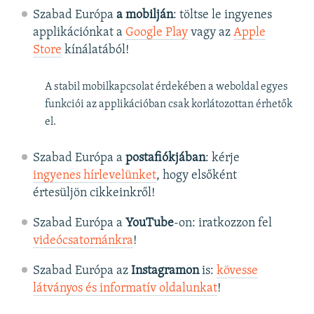
Szabad Európa
a mobilján
: töltse le ingyenes
applikációnkat a
Google Play
vagy az
Apple
Store
kínálatából!
A stabil mobilkapcsolat érdekében a weboldal egyes
funkciói az applikációban csak korlátozottan érhetők
el.
Szabad Európa a
postafiókjában
: kérje
ingyenes hírlevelünket
, hogy elsőként
értesüljön cikkeinkről!
Szabad Európa a
YouTube
-on: iratkozzon fel
videócsatornánkra
!
Szabad Európa az
Instagramon
is:
kövesse
látványos és informatív oldalunkat
! ​