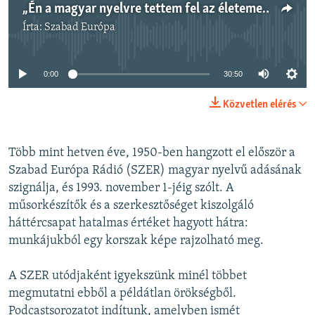
„Én a magyar nyelvre tettem fel az életemet” – archív interjú Lőrincze Lajos nyelvésszel
Írta:
Szabad Európa
Jelenleg nincs elérhető tartalom
0:00
30:50
Közvetlen elérés
Több mint hetven éve, 1950-ben hangzott el először a
Szabad Európa Rádió (SZER) magyar nyelvű adásának
szignálja, és 1993. november 1-jéig szólt. A
műsorkészítők és a szerkesztőséget kiszolgáló
háttércsapat hatalmas értéket hagyott hátra:
munkájukból egy korszak képe rajzolható meg.
A SZER utódjaként igyekszünk minél többet
megmutatni ebből a példátlan örökségből.
Podcastsorozatot indítunk, amelyben ismét