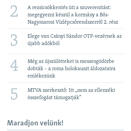
2
A rezsicsökkentés üti a szuverenitást:
megegyezni készül a kormány a Bős-
Nagymarosi Vízlépcsőrendszerről 2. rész
3
Elege van Csányi Sándor OTP-vezérnek az
újabb adókból
4
Még az újszülötteket is meszesgödörbe
dobták – a roma holokauszt áldozataira
emlékezünk
5
MTVA szerkesztő: Itt „nem az ellenzéki
összefogást támogatják”
Maradjon velünk!