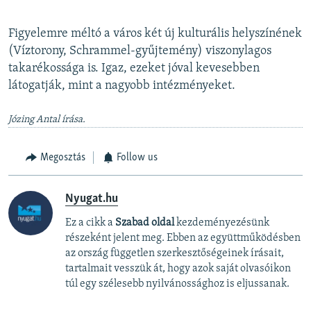
Figyelemre méltó a város két új kulturális helyszínének
(Víztorony, Schrammel-gyűjtemény) viszonylagos
takarékossága is. Igaz, ezeket jóval kevesebben
látogatják, mint a nagyobb intézményeket.
Józing Antal írása.
Megosztás
Follow us
Nyugat.hu
Ez a cikk a
Szabad oldal
kezdeményezésünk
részeként jelent meg. Ebben az együttműködésben
az ország független szerkesztőségeinek írásait,
tartalmait vesszük át, hogy azok saját olvasóikon
túl egy szélesebb nyilvánossághoz is eljussanak.