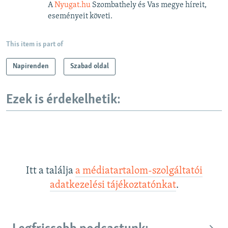
A
Nyugat.hu
Szombathely és Vas megye híreit,
eseményeit követi.
This item is part of
Napirenden
Szabad oldal
Ezek is érdekelhetik:
Itt a találja
a médiatartalom-szolgáltatói
adatkezelési tájékoztatónkat
.