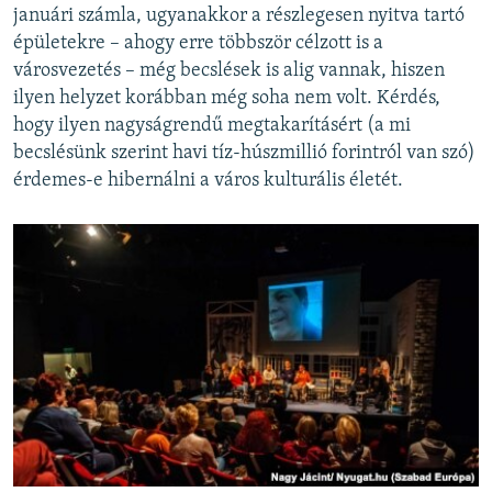
januári számla, ugyanakkor a részlegesen nyitva tartó
épületekre – ahogy erre többször célzott is a
városvezetés – még becslések is alig vannak, hiszen
ilyen helyzet korábban még soha nem volt. Kérdés,
hogy ilyen nagyságrendű megtakarításért (a mi
becslésünk szerint havi tíz-húszmillió forintról van szó)
érdemes-e hibernálni a város kulturális életét.