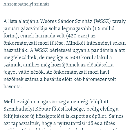
A szombathelyi színház
A lista alapján a Weöres Sándor Színház (WSSZ) tavaly
januári gázszámlája volt a legmagasabb (1,5 millió
forint), ennek harmada volt (420 ezer) az
önkormányzati mozi fűtése. Mindkét intézményt sokan
használják. A WSSZ bérletesei ugyan a pandémia alatt
megfeleződtek, de még így is 1600 körül alakul a
számuk, amihez még hozzájönnek az előadásokra
jegyet váltó nézők. Az önkormányzati mozi havi
nézőinek száma a bezárás előtt két-háromezer volt
havonta.
Mellbevágóan magas összeg a nemrég felújított
Szombathelyi Képtár fűtési költsége, pedig elvileg a
felújításkor új hőszigetelést is kapott az épület. Sajnos
azt tapasztaltuk, hogy a nyitvatartási idő és a fűtés