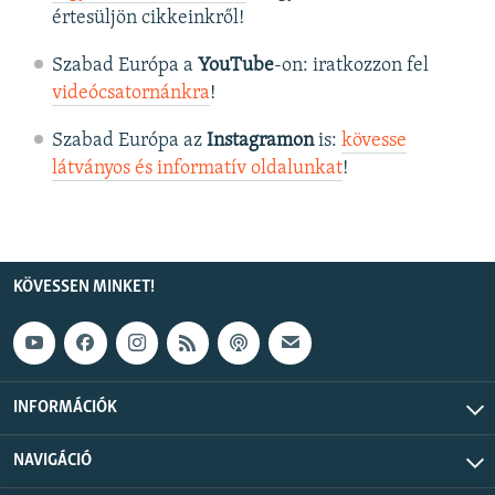
értesüljön cikkeinkről!
Szabad Európa a
YouTube
-on: iratkozzon fel
videócsatornánkra
!
Szabad Európa az
Instagramon
is:
kövesse
látványos és informatív oldalunkat
! ​
KÖVESSEN MINKET!
INFORMÁCIÓK
NAVIGÁCIÓ