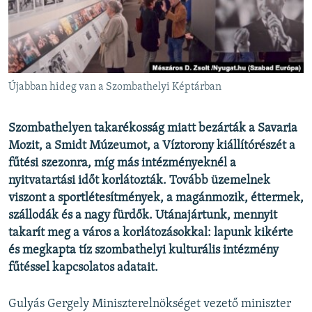
EURÓPAI UNIÓ
VILÁG
KLÍMAVÁLTOZÁS
A MÚLT TANULSÁGAI
Újabban hideg van a Szombathelyi Képtárban
KÖVESSEN MINKET!
Szombathelyen takarékosság miatt bezárták a Savaria
Mozit, a Smidt Múzeumot, a Víztorony kiállítórészét a
fűtési szezonra, míg más intézményeknél a
nyitvatartási időt korlátozták. Tovább üzemelnek
Valamennyi RFE/RL weboldal
viszont a sportlétesítmények, a magánmozik, éttermek,
szállodák és a nagy fürdők. Utánajártunk, mennyit
takarít meg a város a korlátozásokkal:
lapunk kikérte
és megkapta tíz szombathelyi kulturális intézmény
fűtéssel kapcsolatos adatait.
Gulyás Gergely Miniszterelnökséget vezető miniszter