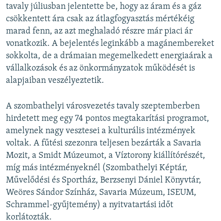
tavaly júliusban jelentette be, hogy az áram és a gáz
csökkentett ára csak az átlagfogyasztás mértékéig
marad fenn, az azt meghaladó részre már piaci ár
vonatkozik. A bejelentés leginkább a magánembereket
sokkolta, de a drámaian megemelkedett energiaárak a
vállalkozások és az önkormányzatok működését is
alapjaiban veszélyeztetik.
A szombathelyi városvezetés tavaly szeptemberben
hirdetett meg egy 74 pontos megtakarítási programot,
amelynek nagy vesztesei a kulturális intézmények
voltak. A fűtési szezonra teljesen bezárták a Savaria
Mozit, a Smidt Múzeumot, a Víztorony kiállítórészét,
míg más intézményeknél (Szombathelyi Képtár,
Művelődési és Sportház, Berzsenyi Dániel Könyvtár,
Weöres Sándor Színház, Savaria Múzeum, ISEUM,
Schrammel-gyűjtemény) a nyitvatartási időt
korlátozták.