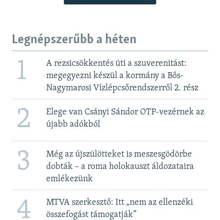
Legnépszerűbb a héten
1
A rezsicsökkentés üti a szuverenitást:
megegyezni készül a kormány a Bős-
Nagymarosi Vízlépcsőrendszerről 2. rész
2
Elege van Csányi Sándor OTP-vezérnek az
újabb adókból
3
Még az újszülötteket is meszesgödörbe
dobták – a roma holokauszt áldozataira
emlékezünk
4
MTVA szerkesztő: Itt „nem az ellenzéki
összefogást támogatják”