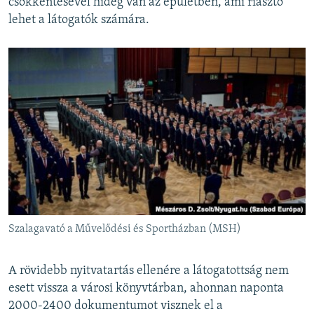
csökkentésével hideg van az épületben, ami riasztó
lehet a látogatók számára.
Szalagavató a Művelődési és Sportházban (MSH)
A rövidebb nyitvatartás ellenére a látogatottság nem
esett vissza a városi könyvtárban, ahonnan naponta
2000-2400 dokumentumot visznek el a