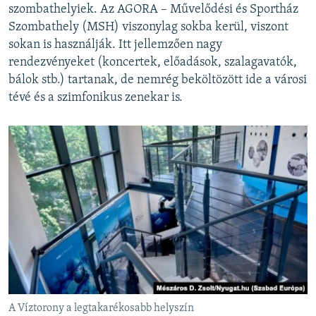
szombathelyiek. Az AGORA – Művelődési és Sportház
Szombathely (MSH) viszonylag sokba kerül, viszont
sokan is használják. Itt jellemzően nagy
rendezvényeket (koncertek, előadások, szalagavatók,
bálok stb.) tartanak, de nemrég beköltözött ide a városi
tévé és a szimfonikus zenekar is.
A Víztorony a legtakarékosabb helyszín