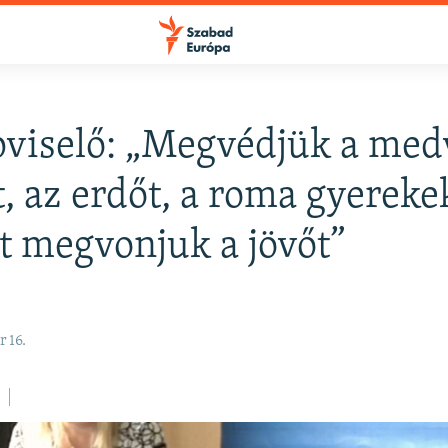
viselő: „Megvédjük a medv
FELIRATKOZÁS
t, az erdőt, a roma gyereke
t megvonjuk a jövőt”
Apple Podcasts
Spotify
 16.
Feliratkozás