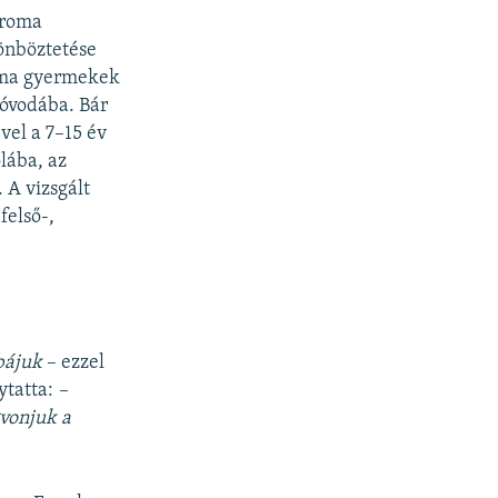
 roma
önböztetése
 roma gyermekek
óvodába. Bár
́vel a 7–15 év
lába, az
 A vizsgált
felső-,
bájuk
– ezzel
ytatta:
–
gvonjuk a