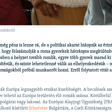
sztráció)
még pénz is lenne rá, de a politikai akarat hiányzik az érin
, hogy felszámolják a roma gyerekek hátrányos megkülönbö
zben a helyzet tovább romlik, egyre több gyerek marad ki 
ítésük, és szinte lehetetlenné válik az elhelyezkedésük –
szágokból próbál munkaerőt hozni. Erről folytatott vitát 
ák Európa legnagyobb etnikai kisebbségét. A becslések sz
őre tehető az Európa területén élő romák száma. Körülbelül
polgárai vagy lakosai. Az Európai Alapjogi Ügynökség (FRA
kozó kísérleti
felmérése
Bulgáriára, a Cseh Köztársaságra