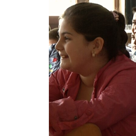
EURÓPAI UNIÓ
VILÁG
KLÍMAVÁLTOZÁS
A MÚLT TANULSÁGAI