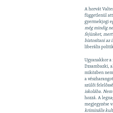
A horvát Valte
függetlenül att
gyermekjogi 
még mindig ne
fejünket, mert
biztosítani az
liberális politi
Ugyanakkor a r
Dzsambazki, ak
miközben nem h
a vészharangot
szülői felelőss
iskolába. Nem
hozzá. A legna
megjegyzése vá
kriminális kult