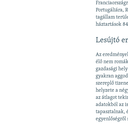
Franciaországr
Portugáliára, 
tagállam teru
háztartások 84
Lesújtó 
Az eredmények 
élő nem romák
gazdasági hely
gyakran aggodal
szereplő tizen
helyzete a négy
az átlagot tek
adatokból az is
tapasztalnak, é
egyenlőségről 