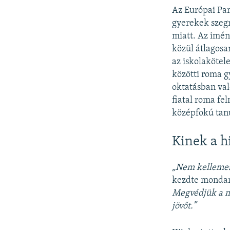
Az Európai Pa
gyerekek szegr
miatt. Az imén
közül átlagos
az iskolakötele
közötti roma g
oktatásban valo
fiatal roma feln
középfokú ta
Kinek a h
„Nem kellemes
kezdte mondand
Megvédjük a me
jövőt.”