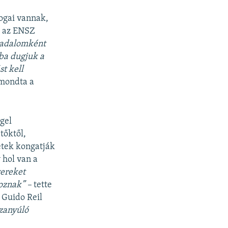
jogai vannak,
zi az ENSZ
rsadalomként
ba dugjuk a
t kell
mondta a
ngel
tőktől,
etek kongatják
 hol van a
yereket
oznak” –
tette
 Guido Reil
szanyúló