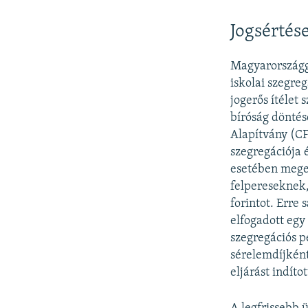
Jogsérté
Magyarországga
iskolai szegre
jogerős ítélet 
bíróság döntés
Alapítvány (CF
szegregációja 
esetében megem
felpereseknek,
forintot. Erre
elfogadott egy 
szegregációs p
sérelemdíjként.
eljárást indít