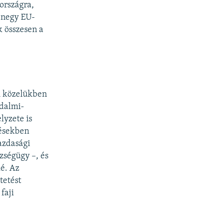
országra,
izenegy EU-
 összesen a
A közelükben
sadalmi-
lyzete is
ésekben
azdasági
ségügy –, és
é. Az
tetést
 faji