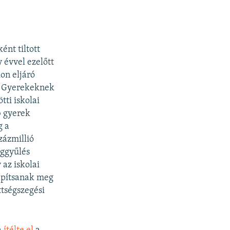
nt tiltott
 évvel ezelőtt
kon eljáró
tű Gyerekeknek
ti iskolai
b gyerek
g a
zázmillió
ággyűlés
 az iskolai
lapítsanak meg
ttségszegési