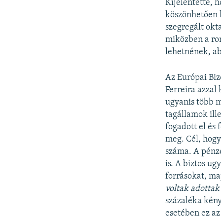
Kijelentette, 
köszönhetően h
szegregált okta
miközben a ro
lehetnének, a
Az Európai Bizo
Ferreira azzal
ugyanis több m
tagállamok ill
fogadott el és
meg. Cél, hogy
száma. A pénze
is. A biztos ug
forrásokat, ma
voltak adottak 
százaléka kény
esetében ez az