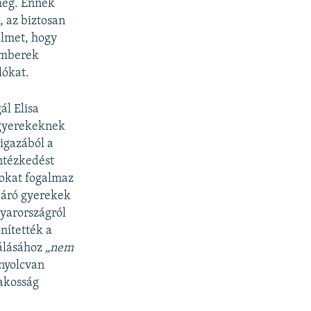
 meg. Ennek
 az biztosan
yelmet, hogy
emberek
lókat.
ál Elisa
 gyerekeknek
 igazából a
ntézkedést
lokat fogalmaz
 járó gyerekek
gyarországról
önítették a
nálásához
„nem
nyolcvan
lakosság