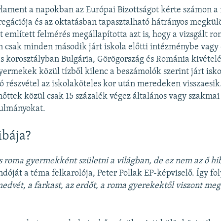
rlament a napokban az Európai Bizottságot kérte számon a
egációja és az oktatásban tapasztalható hátrányos megkül
t említett felmérés megállapította azt is, hogy a vizsgált
an csak minden második járt iskola előtti intézménybe vagy 
s korosztályban Bulgária, Görögország és Románia kivétele
yermekek közül tízből kilenc a beszámolók szerint járt isko
́ részvétel az iskolaköteles kor után meredeken visszaesik.
őttek közül csak 15 százalék végez általános vagy szakmai 
nulmányokat.
ibája?
 roma gyermekként születni a világban, de ez nem az ő hi
óját a téma felkarolója, Peter Pollak EP-képviselő. Így fol
dvét, a farkast, az erdőt, a roma gyerekektől viszont me