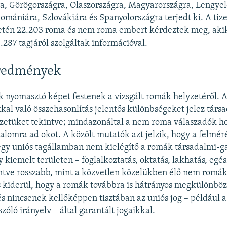
a, Görögországra, Olaszországra, Magyarországra, Lengyel
Romániára, Szlovákiára és Spanyolországra terjedt ki. A t
̈letén 22.203 roma és nem roma embert kérdeztek meg, akik
.287 tagjáról szolgáltak információval.
eredmények
nyomasztó képet festenek a vizsgált romák helyzetéről. 
kal való összehasonlítás jelentős különbségeket jelez tár
zetüket tekintve; mindazonáltal a nem roma válaszadók he
omra ad okot. A közölt mutatók azt jelzik, hogy a felmér
egy uniós tagállamban nem kielégítő a romák társadalmi-g
 kiemelt területen – foglalkoztatás, oktatás, lakhatás, egész
intve rosszabb, mint a közvetlen közelükben élő nem romák
 kiderül, hogy a romák továbbra is hátrányos megkülönböz
s nincsenek kellőképpen tisztában az uniós jog – például a
szóló irányelv – által garantált jogaikkal.