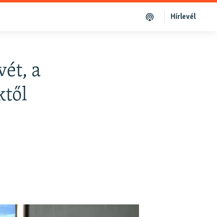
Hírlevél
ét, a
ktől