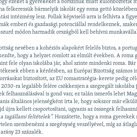
hogy ezeket a gyerekeket a bőrszínük miatt különböztetik
a felkeressük bármelyik iskolát egy roma gettó közelében,
tási intézmény lesz. Pollak képviselő arra is felhívta a fig
mák emberi és gazdasági potenciállal rendelkeznek, szak
bszurd módon harmadik országból kell behívni munkaválla
ttság nevében a kohéziós alapokért felelős biztos, a portug
 kezdte, hogy a helyzet romlott az elmúlt években. A roma
int fele olyan iskolába jár, ahol szinte mindenki roma. Bár
etékesek ebben a kérdésben, az Európai Bizottság számos i
 forrásokat biztosított, az EU romastratégia-kerete pedig cé
 2030-ra legalább felére csökkenjen a szegregált iskolába
k felhasználásával is gond van; ez talán ismerős lehet Ma
yanis általános jelenségként írta le, hogy sokszor már elkül
jd újra kellett csoportosítani, ugyanis az összegek felhasz
a tagállami feltételek”.
Hozzátette, hogy a roma gyerekek 
telen szembenézni a szegénység veszélyével, míg az átlag
 arány 23 százalék.