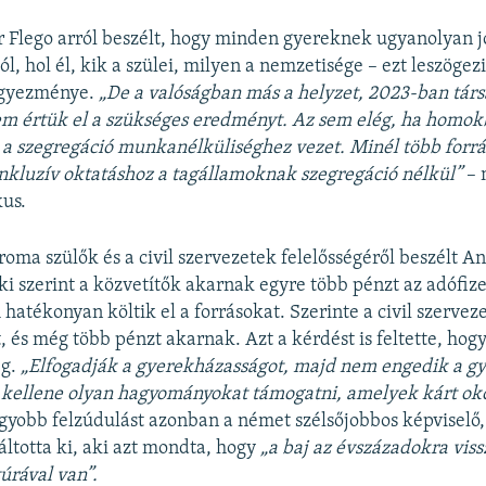
r Flego arról beszélt, hogy minden gyereknek ugyanolyan 
ól, hol él, kik a szülei, milyen a nemzetisége – ezt leszöge
egyezménye.
„De a valóságban más a helyzet, 2023-ban tá
m értük el a szükséges eredményt. Az sem elég, ha homok
 a szegregáció munkanélküliséghez vezet. Minél több forrás
 inkluzív oktatáshoz a tagállamoknak szegregáció nélkül”
– 
kus.
oma szülők és a civil szervezetek felelősségéről beszélt A
i szerint a közvetítők akarnak egyre több pénzt az adófize
atékonyan költik el a forrásokat. Szerinte a civil szervez
, és még több pénzt akarnak. Azt a kérdést is feltette, hogy
ég.
„Elfogadják a gyerekházasságot, majd nem engedik a g
 kellene olyan hagyományokat támogatni, amelyek kárt ok
gyobb felzúdulást azonban a német szélsőjobbos képviselő,
ltotta ki, aki azt mondta, hogy
„a baj az évszázadokra vis
úrával van”.