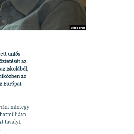
tett uniós
ztetését az
az iskolából,
 miközben az
az Európai
erint mintegy
 hatmillióan
) tavalyi,
,