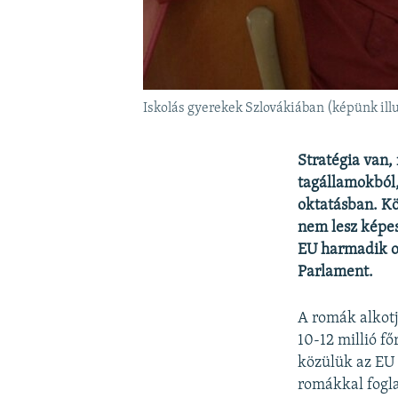
Iskolás gyerekek Szlovákiában (képünk illu
Stratégia van, 
tagállamokból
oktatásban. Kö
nem lesz képes
EU harmadik or
Parlament.
A romák alkotj
10-12 millió f
közülük az EU 
romákkal foglal