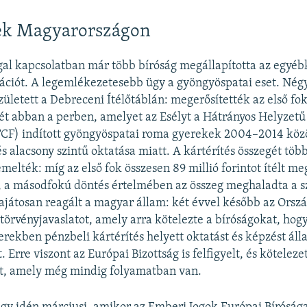
sek Magyarországon
l kapcsolatban már több bíróság megállapította az egyébké
gációt. A legemlékezetesebb ügy a gyöngyöspatai eset. Négy
született a Debreceni Ítélőtáblán: megerősítették az első fo
ét abban a perben, amelyet az Esélyt a Hátrányos Helyze
CF) indított gyöngyöspatai roma gyerekek 2004–2014 közöt
és alacsony szintű oktatása miatt. A kártérítés összegét töb
elték: míg az első fok összesen 89 millió forintot ítélt me
 a másodfokú döntés értelmében az összeg meghaladta a s
 sajátosan reagált a magyar állam: két évvel később az Orsz
törvényjavaslatot, amely arra kötelezte a bíróságokat, hogy
erekben pénzbeli kártérítés helyett oktatást és képzést ál
 Erre viszont az Európai Bizottság is felfigyelt, és köteleze
ott, amely még mindig folyamatban van.