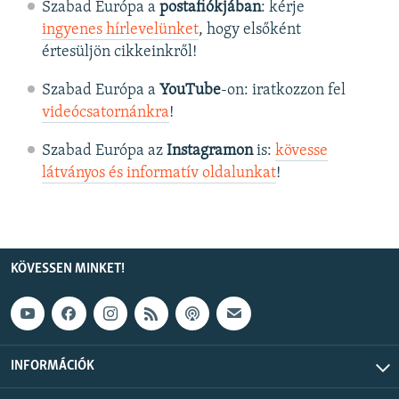
Szabad Európa a
postafiókjában
: kérje
ingyenes hírlevelünket
, hogy elsőként
értesüljön cikkeinkről!
Szabad Európa a
YouTube
-on: iratkozzon fel
videócsatornánkra
!
Szabad Európa az
Instagramon
is:
kövesse
látványos és informatív oldalunkat
! ​
KÖVESSEN MINKET!
INFORMÁCIÓK