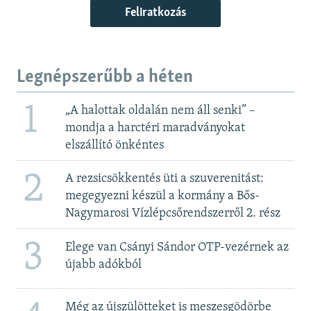
Feliratkozás
Legnépszerűbb a héten
1
„A halottak oldalán nem áll senki” –
mondja a harctéri maradványokat
elszállító önkéntes
2
A rezsicsökkentés üti a szuverenitást:
megegyezni készül a kormány a Bős-
Nagymarosi Vízlépcsőrendszerről 2. rész
3
Elege van Csányi Sándor OTP-vezérnek az
újabb adókból
Még az újszülötteket is meszesgödörbe