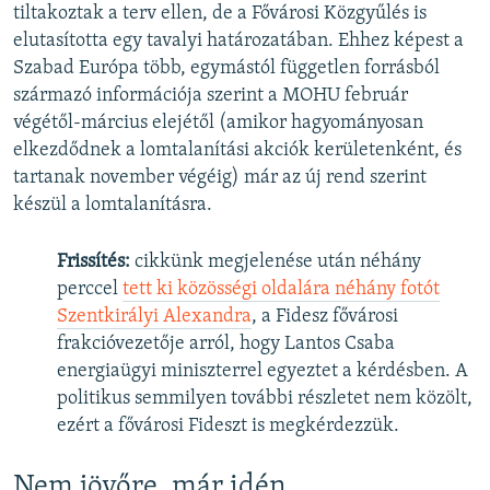
tiltakoztak a terv ellen, de a Fővárosi Közgyűlés is
elutasította egy tavalyi határozatában. Ehhez képest a
Szabad Európa több, egymástól független forrásból
származó információja szerint a MOHU február
végétől-március elejétől (amikor hagyományosan
elkezdődnek a lomtalanítási akciók kerületenként, és
tartanak november végéig) már az új rend szerint
készül a lomtalanításra.
Frissítés:
cikkünk megjelenése után néhány
perccel
tett ki közösségi oldalára néhány fotót
Szentkirályi Alexandra
, a Fidesz fővárosi
frakcióvezetője arról, hogy Lantos Csaba
energiaügyi miniszterrel egyeztet a kérdésben. A
politikus semmilyen további részletet nem közölt,
ezért a fővárosi Fideszt is megkérdezzük.
Nem jövőre, már idén