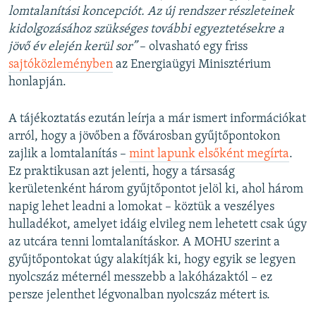
lomtalanítási koncepciót. Az új rendszer részleteinek
kidolgozásához szükséges további egyeztetésekre a
jövő év elején kerül sor”
– olvasható egy friss
sajtóközleményben
az Energiaügyi Minisztérium
honlapján.
A tájékoztatás ezután leírja a már ismert információkat
arról, hogy a jövőben a fővárosban gyűjtőpontokon
zajlik a lomtalanítás –
mint lapunk elsőként megírta
.
Ez praktikusan azt jelenti, hogy a társaság
kerületenként három gyűjtőpontot jelöl ki, ahol három
napig lehet leadni a lomokat – köztük a veszélyes
hulladékot, amelyet idáig elvileg nem lehetett csak úgy
az utcára tenni lomtalanításkor. A MOHU szerint a
gyűjtőpontokat úgy alakítják ki, hogy egyik se legyen
nyolcszáz méternél messzebb a lakóházaktól – ez
persze jelenthet légvonalban nyolcszáz métert is.