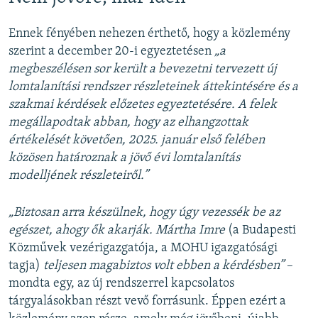
Ennek fényében nehezen érthető, hogy a közlemény
szerint a december 20-i egyeztetésen
„a
megbeszélésen sor került a bevezetni tervezett új
lomtalanítási rendszer részleteinek áttekintésére és a
szakmai kérdések előzetes egyeztetésére. A felek
megállapodtak abban, hogy az elhangzottak
értékelését követően, 2025. január első felében
közösen határoznak a jövő évi lomtalanítás
modelljének részleteiről.”
„Biztosan arra készülnek, hogy úgy vezessék be az
egészet, ahogy ők akarják. Mártha Imre
(a Budapesti
Közművek vezérigazgatója, a MOHU igazgatósági
tagja)
teljesen magabiztos volt ebben a kérdésben”
–
mondta egy, az új rendszerrel kapcsolatos
tárgyalásokban részt vevő forrásunk. Éppen ezért a