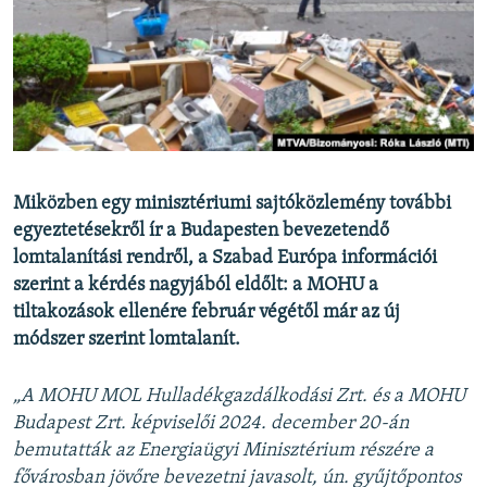
EURÓPAI UNIÓ
VILÁG
KLÍMAVÁLTOZÁS
A MÚLT TANULSÁGAI
KÖVESSEN MINKET!
Miközben egy minisztériumi sajtóközlemény további
egyeztetésekről ír a Budapesten bevezetendő
lomtalanítási rendről, a Szabad Európa információi
szerint a kérdés nagyjából eldőlt: a MOHU a
Valamennyi RFE/RL weboldal
tiltakozások ellenére február végétől már az új
módszer szerint lomtalanít.
„A MOHU MOL Hulladékgazdálkodási Zrt. és a MOHU
Budapest Zrt. képviselői 2024. december 20-án
bemutatták az Energiaügyi Minisztérium részére a
fővárosban jövőre bevezetni javasolt, ún. gyűjtőpontos