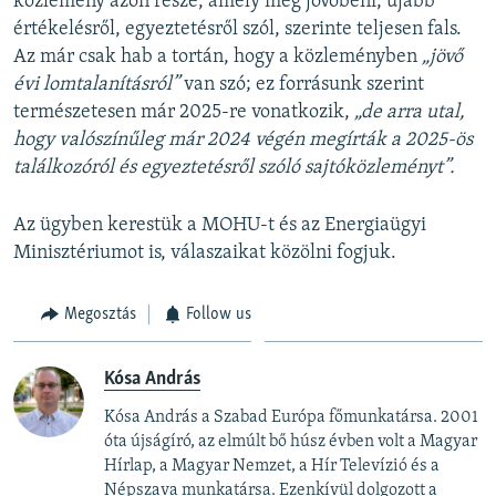
közlemény azon része, amely még jövőbeni, újabb
értékelésről, egyeztetésről szól, szerinte teljesen fals.
Az már csak hab a tortán, hogy a közleményben
„jövő
évi lomtalanításról”
van szó; ez forrásunk szerint
természetesen már 2025-re vonatkozik,
„de arra utal,
hogy valószínűleg már 2024 végén megírták a 2025-ös
találkozóról és egyeztetésről szóló sajtóközleményt”.
Az ügyben kerestük a MOHU-t és az Energiaügyi
Minisztériumot is, válaszaikat közölni fogjuk.
Megosztás
Follow us
Kósa András
Kósa András a Szabad Európa főmunkatársa. 2001
óta újságíró, az elmúlt bő húsz évben volt a Magyar
Hírlap, a Magyar Nemzet, a Hír Televízió és a
Népszava munkatársa. Ezenkívül dolgozott a