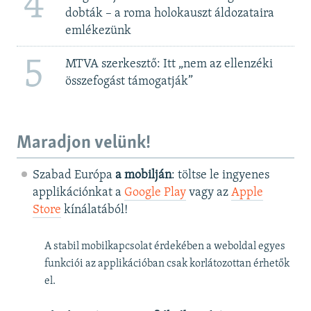
4
dobták – a roma holokauszt áldozataira
emlékezünk
5
MTVA szerkesztő: Itt „nem az ellenzéki
összefogást támogatják”
Maradjon velünk!
Szabad Európa
a mobilján
: töltse le ingyenes
applikációnkat a
Google Play
vagy az
Apple
Store
kínálatából!
A stabil mobilkapcsolat érdekében a weboldal egyes
funkciói az applikációban csak korlátozottan érhetők
el.