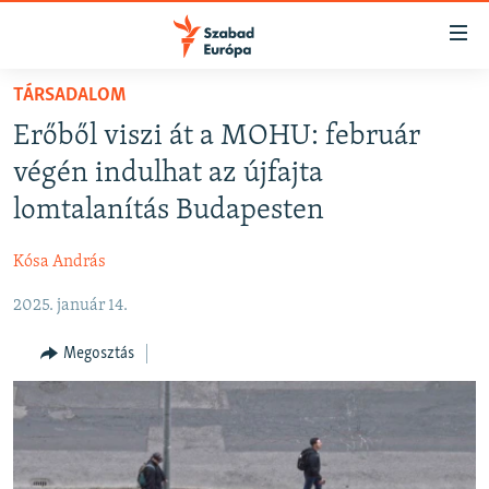
Akadálymentes
mód
Ugrás
TÁRSADALOM
a
NAPIRENDEN
Erőből viszi át a MOHU: február
fő
AKTUÁLIS
oldalra
végén indulhat az újfajta
FELIRATKOZÁS
PODCASTOK
Ugrás
lomtalanítás Budapesten
a
VIDEÓK
tartalomjegyzékre
Kósa András
Spotify
ELEMZŐ
Ugrás
a
2025. január 14.
NER15
Feliratkozás
keresésre
SZABADON
Megosztás
TÁRSADALOM
DEMOKRÁCIA
A PÉNZ NYOMÁBAN