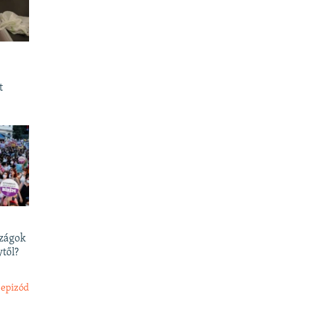
t
szágok
től?
 epizód