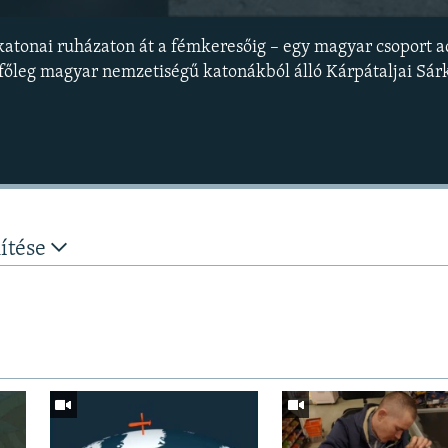
katonai ruházaton át a fémkeresőig – egy magyar csoport 
 főleg magyar nemzetiségű katonákból álló Kárpátaljai Sá
nítése
Auto
240p
360p
720p
1080p