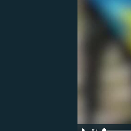
EURÓPAI UNIÓ
VILÁG
KLÍMAVÁLTOZÁS
A MÚLT TANULSÁGAI
0:00