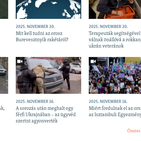
2025. NOVEMBER 20.
2025. NOVEMBER 20.
Mit kell tudni az orosz
Terapeuták segítségével
Burevesztnyik rakétáról?
válnak önállóvá a rokkan
ukrán veteránok
2025. NOVEMBER 16.
2025. NOVEMBER 16.
ak,
A sorozás után meghalt egy
Miért fordulnak el az or
férfi Ukrajnában – az ügyvéd
az Isztambuli Egyezmény
szerint agyonverték
Összes