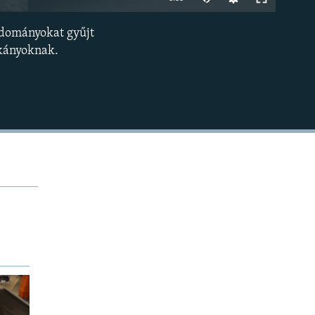
240p
adományokat gyűjt
BEÁGYAZÁS
360p
rkányoknak.
480p
720p
1080p
480p