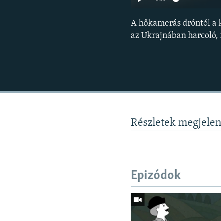
A hőkamerás dróntól a 
az Ukrajnában harcoló,
Részletek megjele
Epizódok