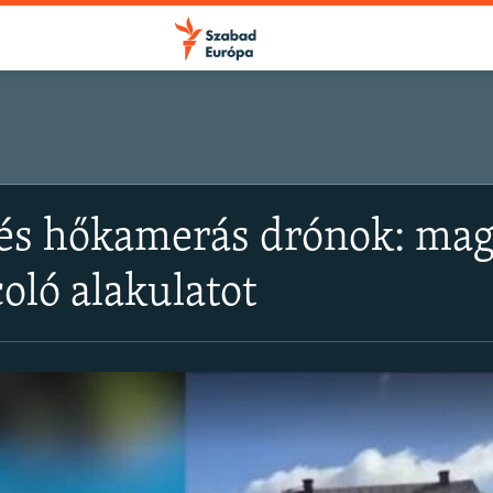
 és hőkamerás drónok: magy
oló alakulatot