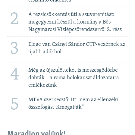
elszállító önkéntes
2
A rezsicsökkentés üti a szuverenitást:
megegyezni készül a kormány a Bős-
Nagymarosi Vízlépcsőrendszerről 2. rész
3
Elege van Csányi Sándor OTP-vezérnek az
újabb adókból
4
Még az újszülötteket is meszesgödörbe
dobták – a roma holokauszt áldozataira
emlékezünk
5
MTVA szerkesztő: Itt „nem az ellenzéki
összefogást támogatják”
Maradjon velünk!