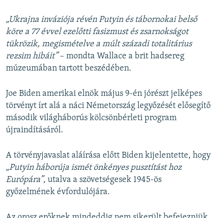
„Ukrajna inváziója révén Putyin és tábornokai belső
köre a 77 évvel ezelőtti fasizmust és zsarnokságot
tükrözik, megismételve a múlt századi totalitárius
rezsim hibáit”
– mondta Wallace a brit hadsereg
múzeumában tartott beszédében.
Joe Biden amerikai elnök május 9-én jórészt jelképes
törvényt írt alá a náci Németország legyőzését elősegítő
második világháborús kölcsönbérleti program
újraindításáról.
A törvényjavaslat aláírása előtt Biden kijelentette, hogy
„Putyin háborúja
ismét önkényes pusztítást hoz
Európára”
, utalva a szövetségesek 1945-ös
győzelmének évfordulójára.
Az orosz erőknek mindeddig nem sikerült befejezniük