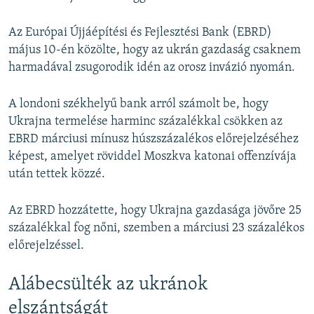
Az Európai Újjáépítési és Fejlesztési Bank (EBRD)
május 10-én közölte, hogy az ukrán gazdaság csaknem
harmadával zsugorodik idén az orosz invázió nyomán.
A londoni székhelyű bank arról számolt be, hogy
Ukrajna termelése harminc százalékkal csökken az
EBRD márciusi mínusz húszszázalékos előrejelzéséhez
képest, amelyet röviddel Moszkva katonai offenzívája
után tettek közzé.
Az EBRD hozzátette, hogy Ukrajna gazdasága jövőre 25
százalékkal fog nőni, szemben a márciusi 23 százalékos
előrejelzéssel.
Alábecsülték az ukránok
elszántságát