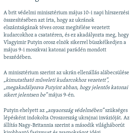
A brit védelmi minisztérium május 10-i napi hírszerzési
összesítésében azt írta, hogy az ukránok
elszántságának téves orosz megítélése vezetett
kudarcokhoz a csatatéren, és ez akadályozta meg, hogy
Vlagyimir Putyin orosz elnök sikerrel büszkélkedjen a
május 9-i moszkvai katonai parádén mondott
beszédében.
A minisztérium szerint az ukrán ellenállás alábecsülése
„kimutatható műveleti kudarcokhoz vezetett”,
„megakadályozva Putyint abban, hogy jelentős katonai
sikert jelentsen be”
május 9-én.
Putyin ehelyett az „
anyaország védelmében”
szükséges
lépésként indokolta Oroszország ukrajnai invázióját. Az
állítás Nagy-Britannia szerint a második világháborút
kirobbantó fasizmust és zsarnokságot idézi.