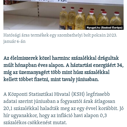
EURÓPAI UNIÓ
VILÁG
KLÍMAVÁLTOZÁS
A MÚLT TANULSÁGAI
Hatósági áras termékek egy szombathelyi bolt polcain 2023.
január 6-án
KÖVESSEN MINKET!
Az élelmiszerek közel harminc százalékkal drágultak
múlt hónapban éves alapon. A háztartási energiáért 34,
míg az üzemanyagért több mint húsz százalékkal
Valamennyi RFE/RL weboldal
kellett többet fizetni, mint tavaly júniusban.
A Központi Statisztikai Hivatal (KSH) legfrissebb
adatai szerint júniusban a fogyasztói árak átlagosan
20,1 százalékkal haladták meg az egy évvel korábbit. Jó
hír ugyanakkor, hogy az infláció havi alapon 0,3
százalékos csökkenést mutat.