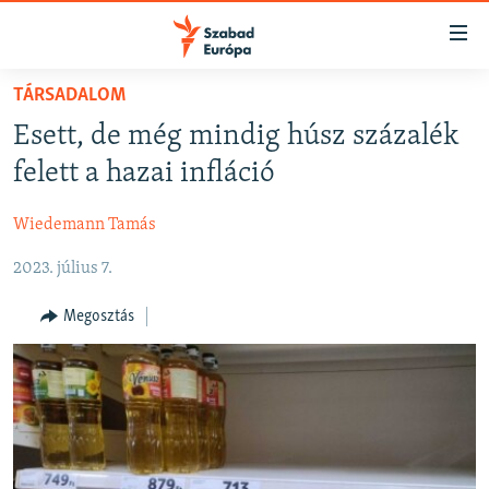
Akadálymentes
mód
Ugrás
TÁRSADALOM
a
NAPIRENDEN
Esett, de még mindig húsz százalék
fő
AKTUÁLIS
oldalra
felett a hazai infláció
FELIRATKOZÁS
PODCASTOK
Ugrás
a
Wiedemann Tamás
VIDEÓK
tartalomjegyzékre
Spotify
2023. július 7.
ELEMZŐ
Ugrás
a
NER15
Megosztás
Feliratkozás
keresésre
SZABADON
TÁRSADALOM
DEMOKRÁCIA
A PÉNZ NYOMÁBAN