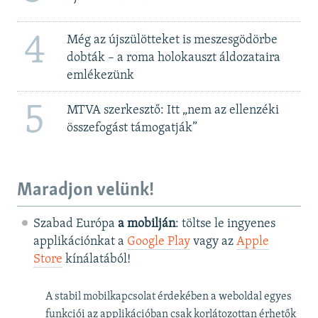
4
Még az újszülötteket is meszesgödörbe
dobták – a roma holokauszt áldozataira
emlékezünk
5
MTVA szerkesztő: Itt „nem az ellenzéki
összefogást támogatják”
Maradjon velünk!
Szabad Európa
a mobilján
: töltse le ingyenes
applikációnkat a
Google Play
vagy az
Apple
Store
kínálatából!
A stabil mobilkapcsolat érdekében a weboldal egyes
funkciói az applikációban csak korlátozottan érhetők