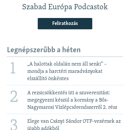
Szabad Európa Podcastok
Feliratkozás
Legnépszerűbb a héten
1
„A halottak oldalán nem áll senki” –
mondja a harctéri maradványokat
elszállító önkéntes
2
A rezsicsökkentés üti a szuverenitást:
megegyezni készül a kormány a Bős-
Nagymarosi Vízlépcsőrendszerről 2. rész
3
Elege van Csányi Sándor OTP-vezérnek az
újabb adókból