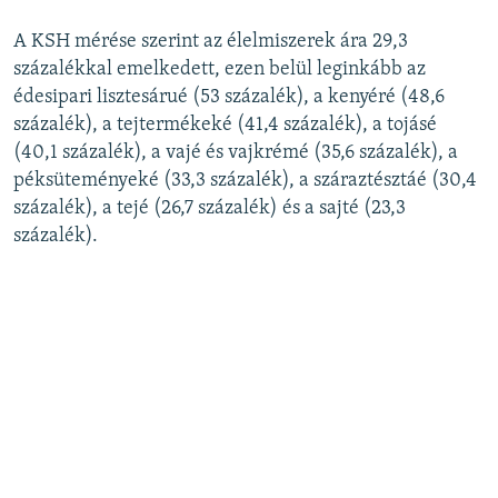
A KSH mérése szerint az élelmiszerek ára 29,3
százalékkal emelkedett, ezen belül leginkább az
édesipari lisztesárué (53 százalék), a kenyéré (48,6
százalék), a tejtermékeké (41,4 százalék), a tojásé
(40,1 százalék), a vajé és vajkrémé (35,6 százalék), a
péksüteményeké (33,3 százalék), a száraztésztáé (30,4
százalék), a tejé (26,7 százalék) és a sajté (23,3
százalék).