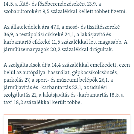
14,5, a fűtő- és főzőberendezésekért 13,9, a
szobabútorokért 9,5 százalékkal kellett többet fizetni.
Az állateledelek ára 47,6, a mosó- és tisztítószereké
36,9, a testápolási cikkeké 24,1, a lakásjavító és -
karbantartó cikkeké 11,5 százalékkal lett magasabb. A
járműüzemanyagok 20,2 százalékkal drágultak.
A szolgáltatások díja 14,4 százalékkal emelkedett, ezen
belül az autópálya-használat, gépkocsikölcsönzés,
parkolás 27, a sport- és múzeumi belépők 26,1, a
járműjavítás és -karbantartás 22,1, az üdülési
szolgáltatás 21, a lakásjavítás és -karbantartás 18,5, a
taxi 18,2 százalékkal került többe.