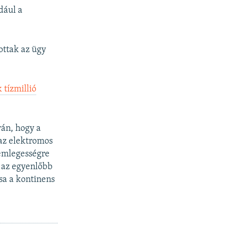
dául a
tottak az ügy
 tízmillió
ván, hogy a
 az elektromos
semlegességre
a az egyenlőbb
sa a kontinens