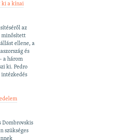
ki a kínai
sítéséről az
 minősített
llást ellene, a
laszország és
 – a három
zi ki. Pedro
 intézkedés
kedelem
is Dombrovskis
en szükséges
 ennek