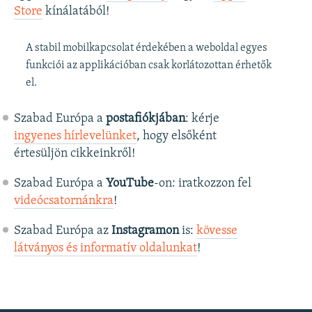
Store
kínálatából!
A stabil mobilkapcsolat érdekében a weboldal egyes
funkciói az applikációban csak korlátozottan érhetők
el.
Szabad Európa a
postafiókjában
: kérje
ingyenes hírlevelünket
, hogy elsőként
értesüljön cikkeinkről!
Szabad Európa a
YouTube
-on: iratkozzon fel
videócsatornánkra
!
Szabad Európa az
Instagramon
is:
kövesse
látványos és informatív oldalunkat
! ​