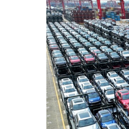
EURÓPAI UNIÓ
VILÁG
KLÍMAVÁLTOZÁS
A MÚLT TANULSÁGAI