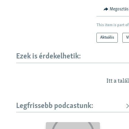
Megosztás
This item is part of
Aktuális
V
Ezek is érdekelhetik:
Itt a talá
Legfrissebb podcastunk: