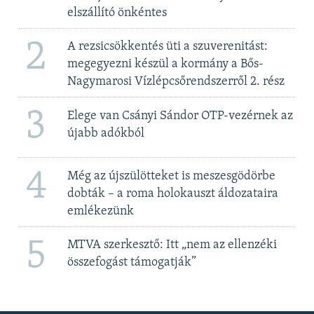
elszállító önkéntes
2
A rezsicsökkentés üti a szuverenitást:
megegyezni készül a kormány a Bős-
Nagymarosi Vízlépcsőrendszerről 2. rész
3
Elege van Csányi Sándor OTP-vezérnek az
újabb adókból
4
Még az újszülötteket is meszesgödörbe
dobták – a roma holokauszt áldozataira
emlékezünk
5
MTVA szerkesztő: Itt „nem az ellenzéki
összefogást támogatják”