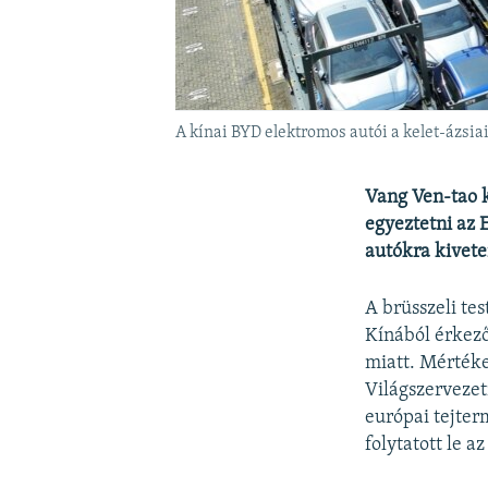
A kínai BYD elektromos autói a kelet-ázsia
Vang Ven-tao k
egyeztetni az 
autókra kivet
A brüsszeli tes
Kínából érkező
miatt. Mértéke
Világszervezetn
európai tejter
folytatott le 