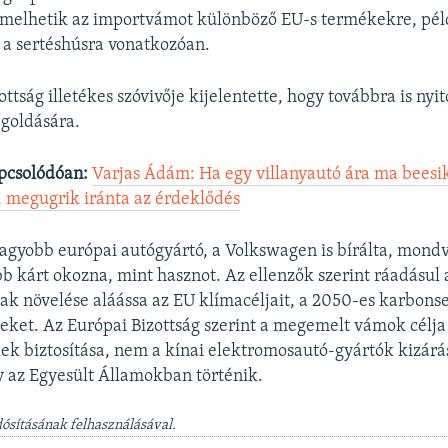
emelhetik az importvámot különböző EU-s termékekre, pél
 a sertéshúsra vonatkozóan.
ttság illetékes szóvivője kijelentette, hogy továbbra is nyi
goldására.
pcsolódóan:
Varjas Ádám: Ha egy villanyautó ára ma beesik
á, megugrik iránta az érdeklődés
nagyobb európai autógyártó, a Volkswagen is bírálta, mond
 kárt okozna, mint hasznot. Az ellenzők szerint ráadásul
k növelése aláássa az EU klímacéljait, a 2050-es karbon
eket. Az Európai Bizottság szerint a megemelt vámok célj
lek biztosítása, nem a kínai elektromosautó-gyártók kizárá
y az Egyesült Államokban történik.
dósításának felhasználásával.