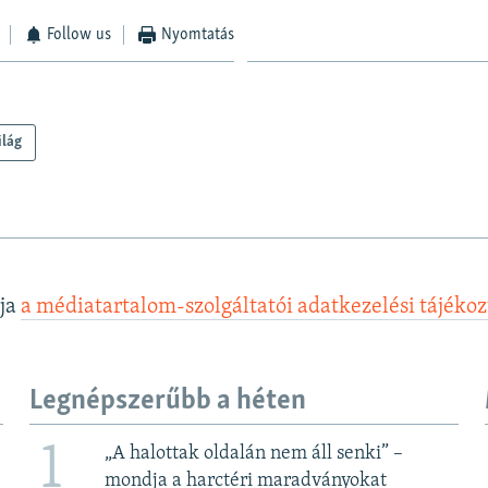
Follow us
Nyomtatás
ilág
lja
a médiatartalom-szolgáltatói adatkezelési tájéko
Legnépszerűbb a héten
1
„A halottak oldalán nem áll senki” –
mondja a harctéri maradványokat