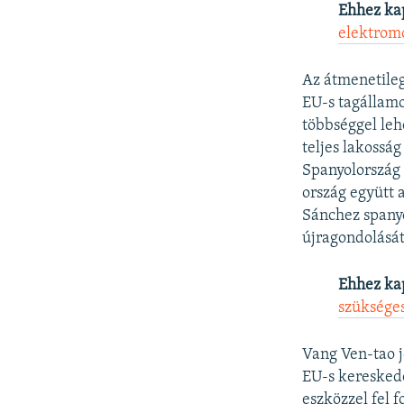
Ehhez ka
elektrom
Az átmenetileg
EU-s tagállamo
többséggel lehe
teljes lakossá
Spanyolország 
ország együtt 
Sánchez spany
újragondolását
Ehhez ka
szükséges
Vang Ven-tao j
EU-s kereskede
eszközzel fel 