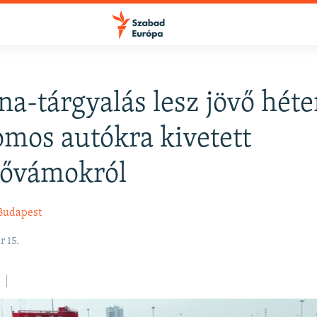
a-tárgyalás lesz jövő héte
FELIRATKOZÁS
omos autókra kivetett
tővámokról
Apple Podcasts
Budapest
Spotify
 15.
Feliratkozás