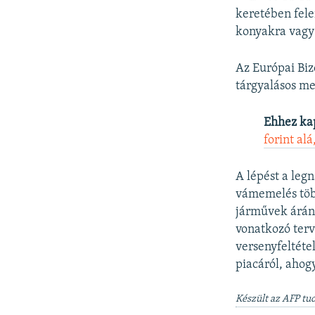
keretében fel
konyakra vagy
Az Európai Bizo
tárgyalásos me
Ehhez ka
forint al
A lépést a leg
vámemelés több
járművek árána
vonatkozó terv
versenyfeltéte
piacáról, ahog
Készült az AFP tu