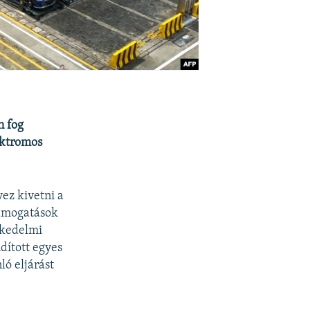
n fog
lektromos
vez kivetni a
támogatások
skedelmi
ndított egyes
ó eljárást