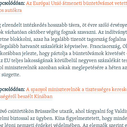
pcsolódóan:
Az Európai Unió átmeneti büntetővámot vetett 
os autókra
 elrendelt intézkedés hosszabb távra, öt évre szóló érvénye
k várhatóan október végéig fognak szavazni. Az indítványt
tne blokkolni, azaz ha legalább tizenöt tagország foglalna á
g legalább hatvanöt százalékát képviselve. Franciaország, O
korábban jelezte, hogy pártolja a büntetővámok kivetését
az EU teljes lakosságának körülbelül negyven százalékát tes
ol miniszterelnök azonban sokak meglepetésére a héten az
 sürgette.
pcsolódóan:
A spanyol miniszterelnök a tisztességes keres
ségéről beszélt Kínában
övő csütörtökön Brüsszelbe utazik, ahol tárgyalni fog Vald
lmi biztossal az ügyben. Kína figyelmeztetett, hogy mind
fog lépni nemzeti érdekei védelmében. Az elemzők szerint