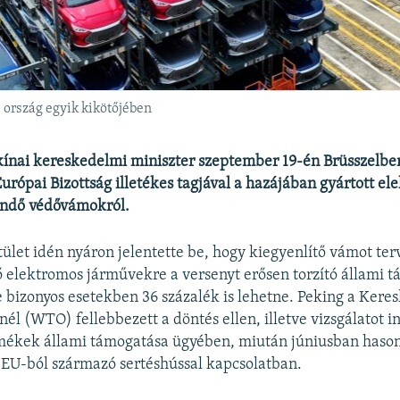
i ország egyik kikötőjében
ínai kereskedelmi miniszter szeptember 19-én Brüsszelbe
Európai Bizottság illetékes tagjával a hazájában gyártott e
endő védővámokról.
tület idén nyáron jelentette be, hogy kiegyenlítő vámot ter
 elektromos járművekre a versenyt erősen torzító állami 
 bizonyos esetekben 36 százalék is lehetne. Peking a Kere
él (WTO) fellebbezett a döntés ellen, illetve vizsgálatot i
mékek állami támogatása ügyében, miután júniusban hasonl
az EU-ból származó sertéshússal kapcsolatban.