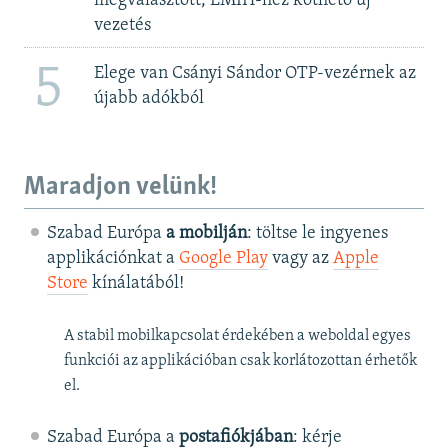
megválasztott, EMIH-hez köthető új
vezetés
5
Elege van Csányi Sándor OTP-vezérnek az
újabb adókból
Maradjon velünk!
Szabad Európa
a mobilján
: töltse le ingyenes
applikációnkat a
Google Play
vagy az
Apple
Store
kínálatából!
A stabil mobilkapcsolat érdekében a weboldal egyes
funkciói az applikációban csak korlátozottan érhetők
el.
Szabad Európa a
postafiókjában
: kérje