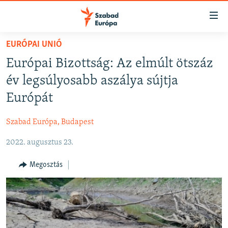
Akadálymentes
mód
Ugrás
EURÓPAI UNIÓ
a
NAPIRENDEN
Európai Bizottság: Az elmúlt ötszáz
fő
AKTUÁLIS
oldalra
év legsúlyosabb aszálya sújtja
FELIRATKOZÁS
PODCASTOK
Ugrás
Európát
a
VIDEÓK
tartalomjegyzékre
Szabad Európa, Budapest
Spotify
ELEMZŐ
Ugrás
a
2022. augusztus 23.
NER15
Feliratkozás
keresésre
SZABADON
Megosztás
TÁRSADALOM
DEMOKRÁCIA
A PÉNZ NYOMÁBAN