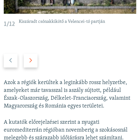
Kiszáradt csónakkikötő a Velencei-tó partján
1/12
P
N
r
e
e
x
v
t
Azok a régiók kerültek a leginkább rossz helyzetbe,
i
s
amelyeket már tavasszal is aszály sújtott, például
o
l
Észak-Olaszország, Délkelet-Franciaország, valamint
u
i
Magyarország és Románia egyes területei.
s
d
s
e
A kutatók előrejelzései szerint a nyugati
l
euromediterrán régióban novemberig a szokásosnál
i
melegebb és szárazabb időjárásra lehet számítani.