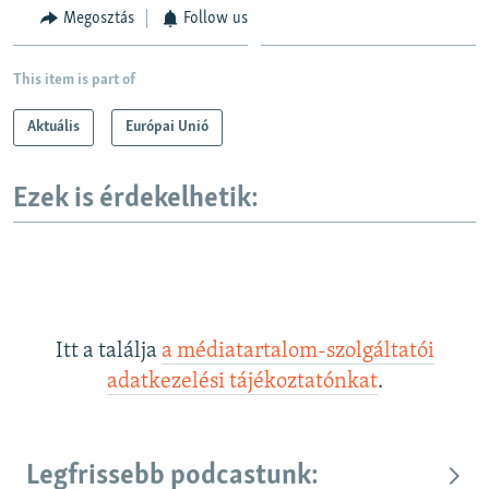
Megosztás
Follow us
This item is part of
Aktuális
Európai Unió
Ezek is érdekelhetik:
Itt a találja
a médiatartalom-szolgáltatói
adatkezelési tájékoztatónkat
.
Legfrissebb podcastunk: