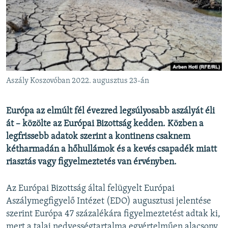
EURÓPAI UNIÓ
VILÁG
KLÍMAVÁLTOZÁS
A MÚLT TANULSÁGAI
Aszály Koszovóban 2022. augusztus 23-án
KÖVESSEN MINKET!
Európa az elmúlt fél évezred legsúlyosabb aszályát éli
át – közölte az Európai Bizottság kedden. Közben a
legfrissebb adatok szerint a kontinens csaknem
Valamennyi RFE/RL weboldal
kétharmadán a hőhullámok és a kevés csapadék miatt
riasztás vagy figyelmeztetés van érvényben.
Az Európai Bizottság által felügyelt Európai
Aszálymegfigyelő Intézet (EDO) augusztusi jelentése
szerint Európa 47 százalékára figyelmeztetést adtak ki,
mert a talaj nedvességtartalma egyértelműen alacsony,