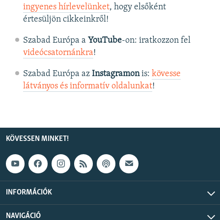
ingyenes hírlevelünket
, hogy elsőként
értesüljön cikkeinkről!
Szabad Európa a
YouTube
-on: iratkozzon fel
videócsatornánkra
!
Szabad Európa az
Instagramon
is:
kövesse
látványos és informatív oldalunkat
! ​
KÖVESSEN MINKET!
INFORMÁCIÓK
NAVIGÁCIÓ