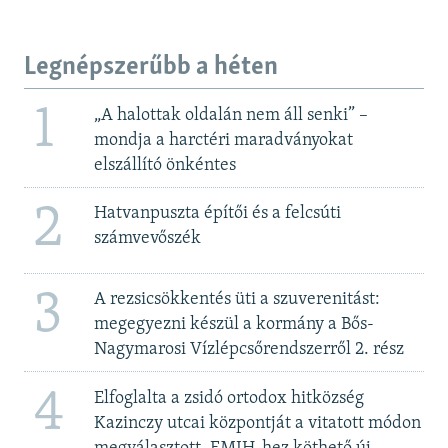
Legnépszerűbb a héten
1
„A halottak oldalán nem áll senki” –
mondja a harctéri maradványokat
elszállító önkéntes
2
Hatvanpuszta építői és a felcsúti
számvevőszék
3
A rezsicsökkentés üti a szuverenitást:
megegyezni készül a kormány a Bős-
Nagymarosi Vízlépcsőrendszerről 2. rész
4
Elfoglalta a zsidó ortodox hitközség
Kazinczy utcai központját a vitatott módon