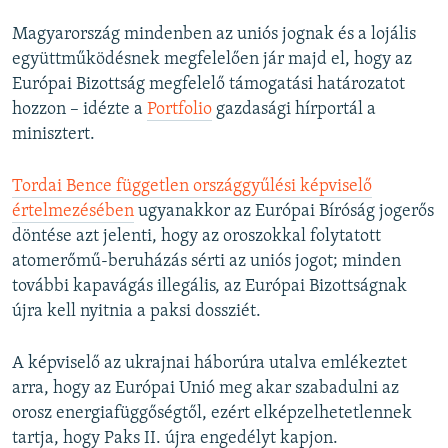
Magyarország mindenben az uniós jognak és a lojális
együttműködésnek megfelelően jár majd el, hogy az
Európai Bizottság megfelelő támogatási határozatot
hozzon – idézte a
Portfolio
gazdasági hírportál a
minisztert.
Tordai Bence független országgyűlési képviselő
értelmezésében
ugyanakkor az Európai Bíróság jogerős
döntése azt jelenti, hogy az oroszokkal folytatott
atomerőmű-beruházás sérti az uniós jogot; minden
további kapavágás illegális, az Európai Bizottságnak
újra kell nyitnia a paksi dossziét.
A képviselő az ukrajnai háborúra utalva emlékeztet
arra, hogy az Európai Unió meg akar szabadulni az
orosz energiafüggőségtől, ezért elképzelhetetlennek
tartja, hogy Paks II. újra engedélyt kapjon.