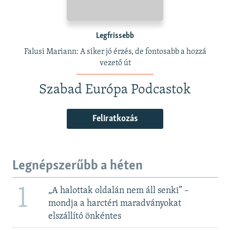
Legfrissebb
Falusi Mariann: A siker jó érzés, de fontosabb a hozzá
vezető út
Szabad Európa Podcastok
Feliratkozás
Legnépszerűbb a héten
1
„A halottak oldalán nem áll senki” –
mondja a harctéri maradványokat
elszállító önkéntes