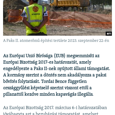
EURÓPAI UNIÓ
VILÁG
KLÍMAVÁLTOZÁS
A MÚLT TANULSÁGAI
A Paks II. atomerőmű építési területe 2023. szeptember 22-én
KÖVESSEN MINKET!
Az Európai Unió Bírósága (EUB) megsemmisíti az
Európai Bizottság 2017-es határozatát, amely
engedélyezte a Paks II-nek nyújtott állami támogatást.
Valamennyi RFE/RL weboldal
A kormány szerint
a döntés nem akadályozza a paksi
bővítés folytatását. Tordai Bence független
országgyűlési képviselő szerint viszont ettől a
pillanattól kezdve minden kapavágás illegális.
Az Európai Bizottság 2017. március 6-i határozatában
jóváhagyta azt a beruházási támogatást, amelyet