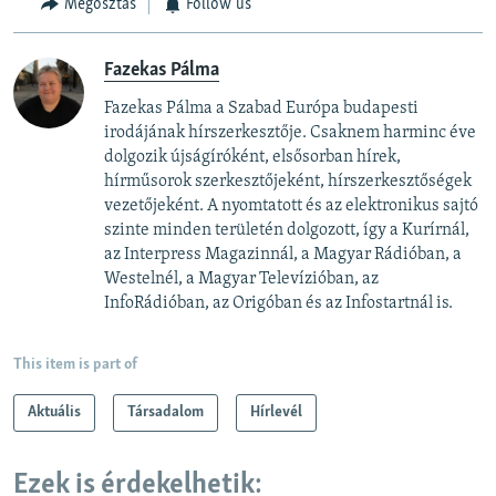
Megosztás
Follow us
Fazekas Pálma
Fazekas Pálma a Szabad Európa budapesti
irodájának hírszerkesztője. Csaknem harminc éve
dolgozik újságíróként, elsősorban hírek,
hírműsorok szerkesztőjeként, hírszerkesztőségek
vezetőjeként. A nyomtatott és az elektronikus sajtó
szinte minden területén dolgozott, így a Kurírnál,
az Interpress Magazinnál, a Magyar Rádióban, a
Westelnél, a Magyar Televízióban, az
InfoRádióban, az Origóban és az Infostartnál is.
This item is part of
Aktuális
Társadalom
Hírlevél
Ezek is érdekelhetik: