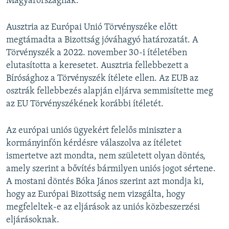
Magyarországnak.
Ausztria az Európai Unió Törvényszéke előtt
megtámadta a Bizottság jóváhagyó határozatát. A
Törvényszék a 2022. november 30-i ítéletében
elutasította a keresetet. Ausztria fellebbezett a
Bírósághoz a Törvényszék ítélete ellen. Az EUB az
osztrák fellebbezés alapján eljárva semmisítette meg
az EU Törvényszékének korábbi ítéletét.
Az európai uniós ügyekért felelős miniszter a
kormányinfón kérdésre válaszolva az ítéletet
ismertetve azt mondta, nem született olyan döntés,
amely szerint a bővítés bármilyen uniós jogot sértene.
A mostani döntés Bóka János szerint azt mondja ki,
hogy az Európai Bizottság nem vizsgálta, hogy
megfeleltek-e az eljárások az uniós közbeszerzési
eljárásoknak.