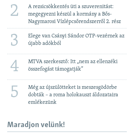
2
A rezsicsökkentés üti a szuverenitást:
megegyezni készül a kormány a Bős-
Nagymarosi Vízlépcsőrendszerről 2. rész
3
Elege van Csányi Sándor OTP-vezérnek az
újabb adókból
4
MTVA szerkesztő: Itt „nem az ellenzéki
összefogást támogatják”
5
Még az újszülötteket is meszesgödörbe
dobták – a roma holokauszt áldozataira
emlékezünk
Maradjon velünk!