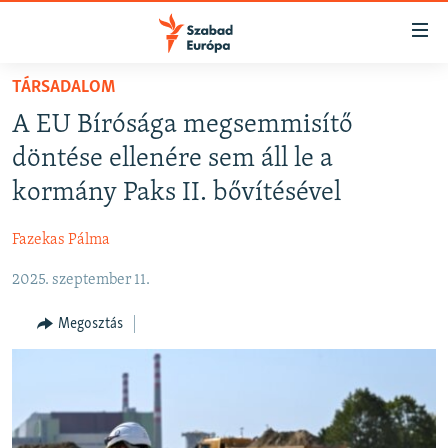
Akadálymentes
mód
Ugrás
TÁRSADALOM
a
NAPIRENDEN
A EU Bírósága megsemmisítő
fő
AKTUÁLIS
oldalra
döntése ellenére sem áll le a
FELIRATKOZÁS
PODCASTOK
Ugrás
kormány Paks II. bővítésével
a
VIDEÓK
tartalomjegyzékre
Fazekas Pálma
Spotify
ELEMZŐ
Ugrás
a
2025. szeptember 11.
NER15
Feliratkozás
keresésre
SZABADON
Megosztás
TÁRSADALOM
DEMOKRÁCIA
A PÉNZ NYOMÁBAN