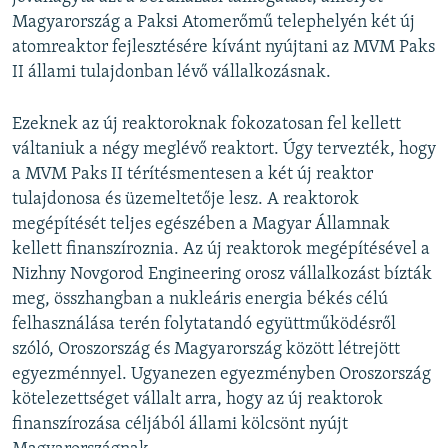
Magyarország a Paksi Atomerőmű telephelyén két új
atomreaktor fejlesztésére kívánt nyújtani az MVM Paks
II állami tulajdonban lévő vállalkozásnak.
Ezeknek az új reaktoroknak fokozatosan fel kellett
váltaniuk a négy meglévő reaktort. Úgy tervezték, hogy
a MVM Paks II térítésmentesen a két új reaktor
tulajdonosa és üzemeltetője lesz. A reaktorok
megépítését teljes egészében a Magyar Államnak
kellett finanszíroznia. Az új reaktorok megépítésével a
Nizhny Novgorod Engineering orosz vállalkozást bízták
meg, összhangban a nukleáris energia békés célú
felhasználása terén folytatandó együttműködésről
szóló, Oroszország és Magyarország között létrejött
egyezménnyel. Ugyanezen egyezményben Oroszország
kötelezettséget vállalt arra, hogy az új reaktorok
finanszírozása céljából állami kölcsönt nyújt