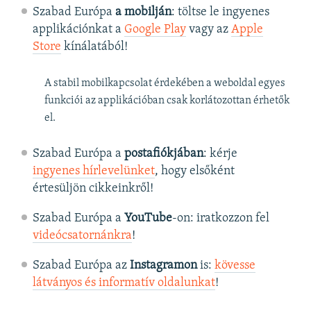
Szabad Európa
a mobilján
: töltse le ingyenes
applikációnkat a
Google Play
vagy az
Apple
Store
kínálatából!
A stabil mobilkapcsolat érdekében a weboldal egyes
funkciói az applikációban csak korlátozottan érhetők
el.
Szabad Európa a
postafiókjában
: kérje
ingyenes hírlevelünket
, hogy elsőként
értesüljön cikkeinkről!
Szabad Európa a
YouTube
-on: iratkozzon fel
videócsatornánkra
!
Szabad Európa az
Instagramon
is:
kövesse
látványos és informatív oldalunkat
! ​