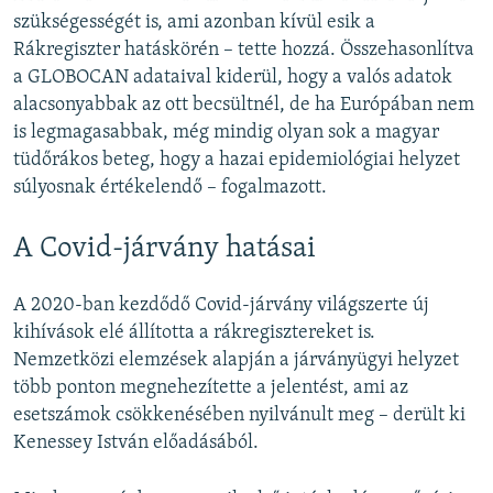
szükségességét is, ami azonban kívül esik a
Rákregiszter hatáskörén – tette hozzá. Összehasonlítva
a GLOBOCAN adataival kiderül, hogy a valós adatok
alacsonyabbak az ott becsültnél, de ha Európában nem
is legmagasabbak, még mindig olyan sok a magyar
tüdőrákos beteg, hogy a hazai epidemiológiai helyzet
súlyosnak értékelendő – fogalmazott.
A Covid-járvány hatásai
A 2020-ban kezdődő Covid-járvány világszerte új
kihívások elé állította a rákregisztereket is.
Nemzetközi elemzések alapján a járványügyi helyzet
több ponton megnehezítette a jelentést, ami az
esetszámok csökkenésében nyilvánult meg – derült ki
Kenessey István előadásából.