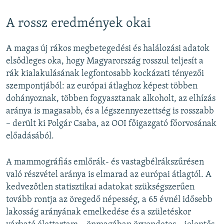
A rossz eredmények okai
A magas új rákos megbetegedési és halálozási adatok
elsődleges oka, hogy Magyarország rosszul teljesít a
rák kialakulásának legfontosabb kockázati tényezői
szempontjából: az európai átlaghoz képest többen
dohányoznak, többen fogyasztanak alkoholt, az elhízás
aránya is magasabb, és a légszennyezettség is rosszabb
– derült ki Polgár Csaba, az OOI főigazgató főorvosának
előadásából.
A mammográfiás emlőrák- és vastagbélrákszűrésen
való részvétel aránya is elmarad az európai átlagtól. A
kedvezőtlen statisztikai adatokat szükségszerűen
tovább rontja az öregedő népesség, a 65 évnél idősebb
lakosság arányának emelkedése és a születéskor