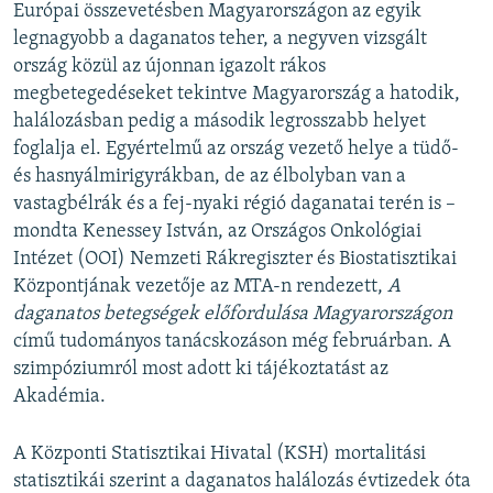
Európai összevetésben Magyarországon az egyik
legnagyobb a daganatos teher, a negyven vizsgált
ország közül az újonnan igazolt rákos
megbetegedéseket tekintve Magyarország a hatodik,
halálozásban pedig a második legrosszabb helyet
foglalja el. Egyértelmű az ország vezető helye a tüdő-
és hasnyálmirigyrákban, de az élbolyban van a
vastagbélrák és a fej-nyaki régió daganatai terén is –
mondta Kenessey István, az Országos Onkológiai
Intézet (OOI) Nemzeti Rákregiszter és Biostatisztikai
Központjának vezetője az MTA-n rendezett,
A
daganatos betegségek előfordulása Magyarországon
című tudományos tanácskozáson még februárban. A
szimpóziumról most adott ki tájékoztatást az
Akadémia.
A Központi Statisztikai Hivatal (KSH) mortalitási
statisztikái szerint a daganatos halálozás évtizedek óta