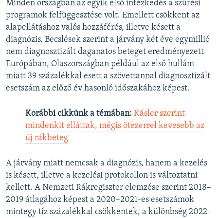
Minden országban az egyik első intézkedés a szűrési
programok felfüggesztése volt. Emellett csökkent az
alapellátáshoz valós hozzáférés, illetve késett a
diagnózis. Becslések szerint a járvány két éve egymillió
nem diagnosztizált daganatos beteget eredményezett
Európában, Olaszországban például az első hullám
miatt 39 százalékkal esett a szövettannal diagnosztizált
esetszám az előző év hasonló időszakához képest.
Korábbi cikkünk a témában:
Kásler szerint
mindenkit elláttak, mégis ötezerrel kevesebb az
új rákbeteg
A járvány miatt nemcsak a diagnózis, hanem a kezelés
is késett, illetve a kezelési protokollon is változtatni
kellett. A Nemzeti Rákregiszter elemzése szerint 2018–
2019 átlagához képest a 2020–2021-es esetszámok
mintegy tíz százalékkal csökkentek, a különbség 2022-