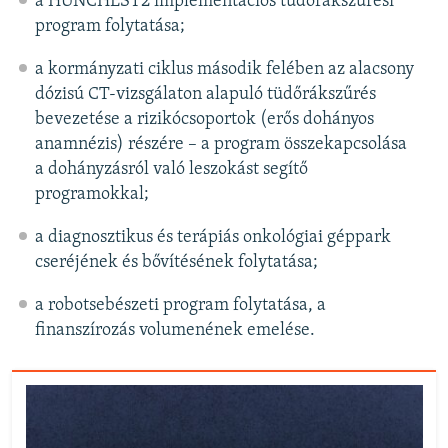
a HUNCHEST2 implementációs tüdőrákszűrési
program folytatása;
a kormányzati ciklus második felében az alacsony
dózisú CT-vizsgálaton alapuló tüdőrákszűrés
bevezetése a rizikócsoportok (erős dohányos
anamnézis) részére – a program összekapcsolása
a dohányzásról való leszokást segítő
programokkal;
a diagnosztikus és terápiás onkológiai géppark
cseréjének és bővítésének folytatása;
a robotsebészeti program folytatása, a
finanszírozás volumenének emelése.