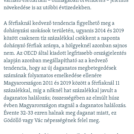
várható élettartam – önmagában örvendetes – jelentős
növekedése is az utóbbi évtizedekben.
A férfiaknál kedvező tendencia figyelhető meg a
dohányzási szokások területén, ugyanis 2014 és 2019
között csaknem tíz százalékkal csökkent a naponta
dohányzó férfiak aránya, a hölgyeknél azonban sajnos
nem. Az OECD által kiadott legfrissebb országjelentés
alapján azonban megállapítható az a kedvező
tendencia, hogy az új daganatos megbetegedések
számának folyamatos emelkedése ellenére
Magyarországon 2011 és 2019 között a férfiaknál 11
százalékkal, míg a nőknél hat százalékkal javult a
daganatos halálozás; összességében az elmúlt húsz
évben Magyarországon stagnál a daganatos halálozás.
Évente 32-33 ezren halnak meg daganat miatt, ez
Gödöllő vagy Vác népességének felel meg.