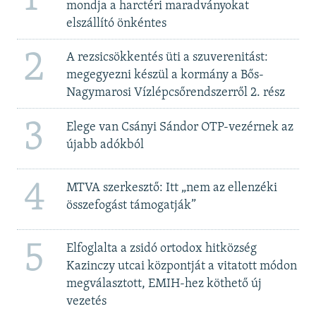
mondja a harctéri maradványokat
elszállító önkéntes
2
A rezsicsökkentés üti a szuverenitást:
megegyezni készül a kormány a Bős-
Nagymarosi Vízlépcsőrendszerről 2. rész
3
Elege van Csányi Sándor OTP-vezérnek az
újabb adókból
4
MTVA szerkesztő: Itt „nem az ellenzéki
összefogást támogatják”
5
Elfoglalta a zsidó ortodox hitközség
Kazinczy utcai központját a vitatott módon
megválasztott, EMIH-hez köthető új
vezetés