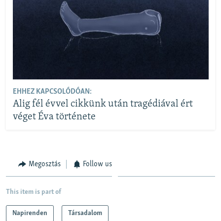
EHHEZ KAPCSOLÓDÓAN:
Alig fél évvel cikkünk után tragédiával ért
véget Éva története
Megosztás
Follow us
This item is part of
Napirenden
Társadalom