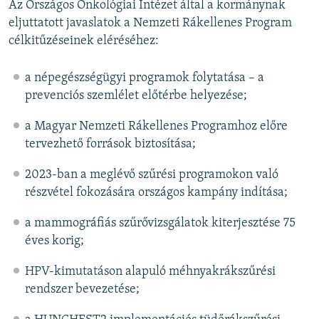
Az Országos Onkológiai Intézet által a kormánynak
eljuttatott javaslatok a Nemzeti Rákellenes Program
célkitűzéseinek eléréséhez:
a népegészségügyi programok folytatása – a
prevenciós szemlélet előtérbe helyezése;
a Magyar Nemzeti Rákellenes Programhoz előre
tervezhető források biztosítása;
2023-ban a meglévő szűrési programokon való
részvétel fokozására országos kampány indítása;
a mammográfiás szűrővizsgálatok kiterjesztése 75
éves korig;
HPV-kimutatáson alapuló méhnyakrákszűrési
rendszer bevezetése;