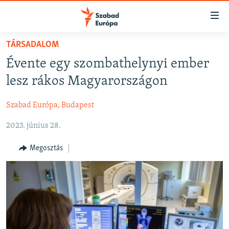
Akadálymentes
mód
Ugrás
TÁRSADALOM
a
NAPIRENDEN
Évente egy szombathelynyi ember
fő
AKTUÁLIS
oldalra
lesz rákos Magyarországon
FELIRATKOZÁS
PODCASTOK
Ugrás
a
Szabad Európa, Budapest
VIDEÓK
tartalomjegyzékre
Spotify
2023. június 28.
ELEMZŐ
Ugrás
a
NER15
Megosztás
Feliratkozás
keresésre
SZABADON
TÁRSADALOM
DEMOKRÁCIA
A PÉNZ NYOMÁBAN