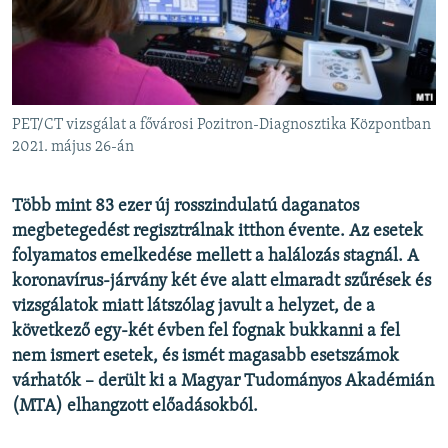
EURÓPAI UNIÓ
VILÁG
KLÍMAVÁLTOZÁS
A MÚLT TANULSÁGAI
PET/CT vizsgálat a fővárosi Pozitron-Diagnosztika Központban
2021. május 26-án
KÖVESSEN MINKET!
Több mint 83 ezer új rosszindulatú daganatos
megbetegedést regisztrálnak itthon évente. Az esetek
folyamatos emelkedése mellett a halálozás stagnál. A
Valamennyi RFE/RL weboldal
koronavírus-járvány két éve alatt elmaradt szűrések és
vizsgálatok miatt látszólag javult a helyzet, de a
következő egy-két évben fel fognak bukkanni a fel
nem ismert esetek, és ismét magasabb esetszámok
várhatók – derült ki a Magyar Tudományos Akadémián
(MTA) elhangzott előadásokból.