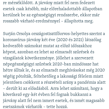
re mérséklődött. A járvány miatt fel nem fedezett
esetek csak később, már előrehaladottabb állapotban
kerülnek be az egészségügyi rendszerbe, ekkor már
rosszabb várható eredménnyel – állapította meg.
Surján Orsolya országostisztifőorvos-helyettes szerint a
koronavírus-járvány két éve (2020 és 2021) látszólag
kedvezőbb számokat mutat az előző időszakhoz
képest, azonban ez lehet az elmaradt szűrések és
vizsgálatok következménye. Jóllehet a szervezett
népegészségügyi szűrések 2020-ban mindössze hat
hétre álltak le, és az elmaradt meghívásokat még 2020
végéig pótolták, feltehetőleg a lakossági félelem miatt
jelentősen csökkent a részvételi arány a pandémia alatt
– derült ki az előadásból. Arra lehet számítani, hogy a
következő egy-két évben fel fognak bukkanni a
járvány alatt fel nem ismert esetek, és ismét magasabb
esetszámok várhatók – tette hozzá.