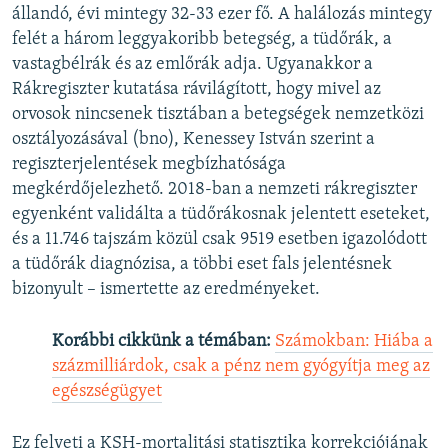
állandó, évi mintegy 32-33 ezer fő. A halálozás mintegy
felét a három leggyakoribb betegség, a tüdőrák, a
vastagbélrák és az emlőrák adja. Ugyanakkor a
Rákregiszter kutatása rávilágított, hogy mivel az
orvosok nincsenek tisztában a betegségek nemzetközi
osztályozásával (bno), Kenessey István szerint a
regiszterjelentések megbízhatósága
megkérdőjelezhető. 2018-ban a nemzeti rákregiszter
egyenként validálta a tüdőrákosnak jelentett eseteket,
és a 11.746 tajszám közül csak 9519 esetben igazolódott
a tüdőrák diagnózisa, a többi eset fals jelentésnek
bizonyult – ismertette az eredményeket.
Korábbi cikkünk a témában:
Számokban: Hiába a
százmilliárdok, csak a pénz nem gyógyítja meg az
egészségügyet
Ez felveti a KSH-mortalitási statisztika korrekciójának