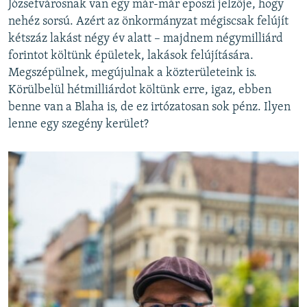
Józsefvárosnak van egy már-már eposzi jelzője, hogy
nehéz sorsú. Azért az önkormányzat mégiscsak felújít
kétszáz lakást négy év alatt – majdnem négymilliárd
forintot költünk épületek, lakások felújítására.
Megszépülnek, megújulnak a közterületeink is.
Körülbelül hétmilliárdot költünk erre, igaz, ebben
benne van a Blaha is, de ez irtózatosan sok pénz. Ilyen
lenne egy szegény kerület?