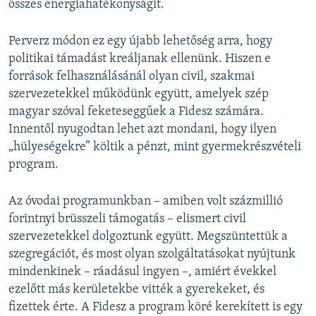
összes energiahatékonyságit.
Perverz módon ez egy újabb lehetőség arra, hogy
politikai támadást kreáljanak ellenünk. Hiszen e
források felhasználásánál olyan civil, szakmai
szervezetekkel működünk együtt, amelyek szép
magyar szóval feketeseggűek a Fidesz számára.
Innentől nyugodtan lehet azt mondani, hogy ilyen
„hülyeségekre” költik a pénzt, mint gyermekrészvételi
program.
Az óvodai programunkban – amiben volt százmillió
forintnyi brüsszeli támogatás – elismert civil
szervezetekkel dolgoztunk együtt. Megszüntettük a
szegregációt, és most olyan szolgáltatásokat nyújtunk
mindenkinek – ráadásul ingyen –, amiért évekkel
ezelőtt más kerületekbe vitték a gyerekeket, és
fizettek érte. A Fidesz a program köré kerekített is egy