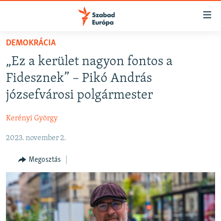
Akadálymentes
mód
Ugrás
DEMOKRÁCIA
a
NAPIRENDEN
„Ez a kerület nagyon fontos a
fő
AKTUÁLIS
oldalra
Fidesznek” – Pikó András
PODCASTOK
Ugrás
józsefvárosi polgármester
a
VIDEÓK
tartalomjegyzékre
Kerényi György
ELEMZŐ
Ugrás
a
2023. november 2.
NER15
keresésre
SZABADON
Megosztás
TÁRSADALOM
DEMOKRÁCIA
A PÉNZ NYOMÁBAN