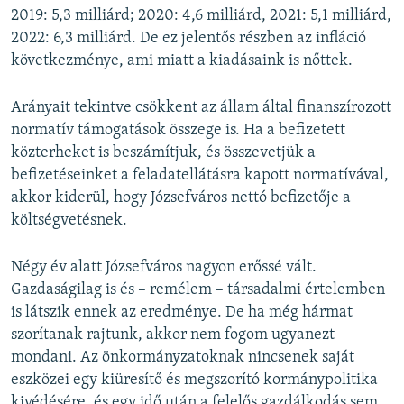
2019: 5,3 milliárd; 2020: 4,6 milliárd, 2021: 5,1 milliárd,
2022: 6,3 milliárd. De ez jelentős részben az infláció
következménye, ami miatt a kiadásaink is nőttek.
Arányait tekintve csökkent az állam által finanszírozott
normatív támogatások összege is. Ha a befizetett
közterheket is beszámítjuk, és összevetjük a
befizetéseinket a feladatellátásra kapott normatívával,
akkor kiderül, hogy Józsefváros nettó befizetője a
költségvetésnek.
Négy év alatt Józsefváros nagyon erőssé vált.
Gazdaságilag is és – remélem – társadalmi értelemben
is látszik ennek az eredménye. De ha még hármat
szorítanak rajtunk, akkor nem fogom ugyanezt
mondani. Az önkormányzatoknak nincsenek saját
eszközei egy kiüresítő és megszorító kormánypolitika
kivédésére, és egy idő után a felelős gazdálkodás sem