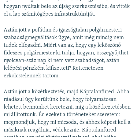
hogyan nyúltak bele az újság szerkesztésébe, és vitték
el a lap számítógépes infrastruktúráját.
Aztán jött a pofátlan és igazságtalan polgármesteri
szabadságmegváltások ügye, amit még mindig nem
tudok elfogadni. Miért van az, hogy egy leköszönő
fideszes polgármester ki tudja, hogyan, összegyűjthet
nyolcvan-száz nap ki nem vett szabadságot, aztán
lelépési pénzként kifizetteti? Rettenetesen
erkölcstelennek tartom.
Aztán jött a közétkeztetés, majd Káptalanfüred. Abba
ráadásul úgy kerültünk bele, hogy folyamatosan
lehetett bennünket keretezni, míg a közétkeztetésben
mi állítottunk. Én ezeket a történeteket szeretem:
megmondjuk, hogy mi micsoda, és ahhoz képest kell a
másiknak reagálnia, védekeznie. Káptalanfüred