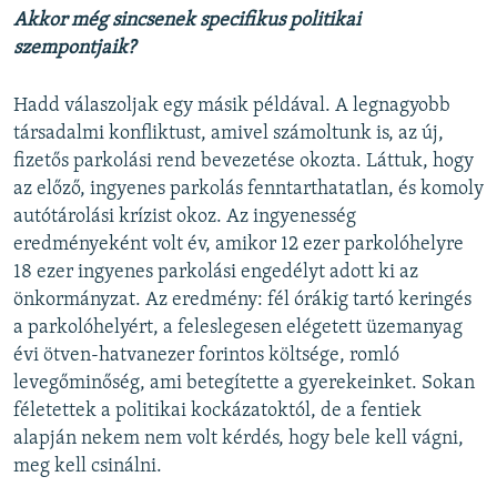
Akkor még sincsenek specifikus politikai
szempontjaik?
Hadd válaszoljak egy másik példával.
A legnagyobb
társadalmi konfliktust, amivel számoltunk is, az új,
fizetős parkolási rend bevezetése okozta. Láttuk, hogy
az előző, ingyenes parkolás fenntarthatatlan, és komoly
autótárolási krízist okoz. Az ingyenesség
eredményeként volt év, amikor 12 ezer parkolóhelyre
18 ezer ingyenes parkolási engedélyt adott ki az
önkormányzat. Az eredmény: fél órákig tartó keringés
a parkolóhelyért, a feleslegesen elégetett üzemanyag
évi ötven-hatvanezer forintos költsége, romló
levegőminőség, ami betegítette a gyerekeinket. Sokan
féletettek a politikai kockázatoktól, de a fentiek
alapján nekem nem volt kérdés, hogy bele kell vágni,
meg kell csinálni.