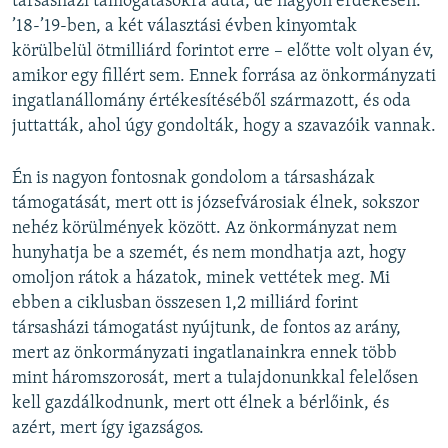
társasházi támogatásokra adta, de nagyon érdekesen.
’18-’19-ben, a két választási évben kinyomtak
körülbelül ötmilliárd forintot erre – előtte volt olyan év,
amikor egy fillért sem. Ennek forrása az önkormányzati
ingatlanállomány értékesítéséből származott, és oda
juttatták, ahol úgy gondolták, hogy a szavazóik vannak.
Én is nagyon fontosnak gondolom a társasházak
támogatását, mert ott is józsefvárosiak élnek, sokszor
nehéz körülmények között. Az önkormányzat nem
hunyhatja be a szemét, és nem mondhatja azt, hogy
omoljon rátok a házatok, minek vettétek meg. Mi
ebben a ciklusban összesen 1,2 milliárd forint
társasházi támogatást nyújtunk, de fontos az arány,
mert az önkormányzati ingatlanainkra ennek több
mint háromszorosát, mert a tulajdonunkkal felelősen
kell gazdálkodnunk, mert ott élnek a bérlőink, és
azért, mert így igazságos.