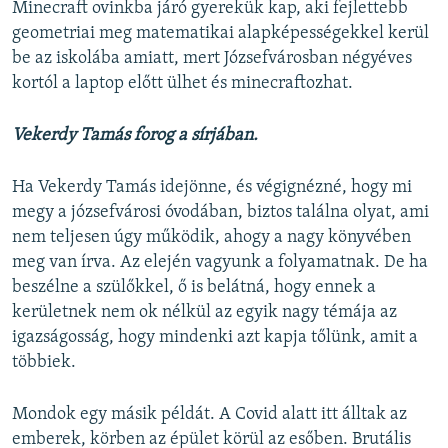
Minecraft ovinkba járó gyerekük kap, aki fejlettebb
geometriai meg matematikai alapképességekkel kerül
be az iskolába amiatt, mert Józsefvárosban négyéves
kortól a laptop előtt ülhet és minecraftozhat.
Vekerdy Tamás forog a sírjában.
Ha Vekerdy Tamás idejönne, és végignézné, hogy mi
megy a józsefvárosi óvodában, biztos találna olyat, ami
nem teljesen úgy működik, ahogy a nagy könyvében
meg van írva. Az elején vagyunk a folyamatnak. De ha
beszélne a szülőkkel, ő is belátná, hogy ennek a
kerületnek nem ok nélkül az egyik nagy témája az
igazságosság, hogy mindenki azt kapja tőlünk, amit a
többiek.
Mondok egy másik példát. A Covid alatt itt álltak az
emberek, körben az épület körül az esőben. Brutális