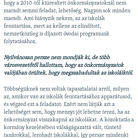
hogy a 2010-től kiüresített önkormányzatoknál nem
maradt semmi feladat, lehetőség. Nagyon sok minden
maradt. Ami hiányzik nekem, az az iskolák
fenntartása, mert az kellene az elindított,
nemzetközileg is díjazott óvodai programunk
folytatásához.
Nyilvánosan persze nem mondják ki, de több
városvezetőtől hallottam, hogy az önkormányzatok
valójában örültek, hogy megszabadultak az iskoláiktól.
Többségüknek nem voltak tapasztalatai arról, milyen
az, amikor van az iskolák fenntartásához apparátusod,
és végzed ezt a feladatot. Ezért nem látják azt a
lehetőséget sem, hogy mennyi jót lehetne tenni, ha az
önkormányzat visszakapná az iskolákat. A közoktatás a
kormány kezelésében válságágazattá vált, tüntető
tanárokkal, lerohadt iskolákkal, így persze mindenki