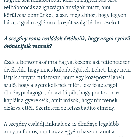
nagyon sok felháborodás kell, és nagyon sok szív.
Felháborodás az igazságtalanságok miatt, ami
körülvesz bennünket, a szív meg ahhoz, hogy legyen
bátorságod meglépni a közjót szolgáló döntéseket.
A szegény roma családok értékelik, hogy angol nyelvű
óvónénijeik vannak?
Csak a benyomásaimra hagyatkozom: azt rettenetesen
értékelik, hogy nincs különbségtétel. Lehet, hogy nem
látják annyira tudatosan, mint egy középosztálybeli
szülő, hogy a gyerekeiknek miért lesz jó az angol
élménypedagógia, de azt látják, hogy pontosan azt
kapják a gyerekeik, amit mások, hogy nincsenek
elzárva ettől. Szerintem ez felszabadító élmény.
A szegény családjainknak ez az élménye legalább
annyira fontos, mint az az egyéni haszon, amit a