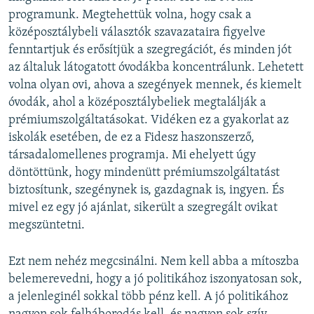
programunk. Megtehettük volna, hogy csak a
középosztálybeli választók szavazataira figyelve
fenntartjuk és erősítjük a szegregációt, és minden jót
az általuk látogatott óvodákba koncentrálunk. Lehetett
volna olyan ovi, ahova a szegények mennek, és kiemelt
óvodák, ahol a középosztálybeliek megtalálják a
prémiumszolgáltatásokat. Vidéken ez a gyakorlat az
iskolák esetében, de ez a Fidesz haszonszerző,
társadalomellenes programja. Mi ehelyett úgy
döntöttünk, hogy mindenütt prémiumszolgáltatást
biztosítunk, szegénynek is, gazdagnak is, ingyen. És
mivel ez egy jó ajánlat, sikerült a szegregált ovikat
megszüntetni.
Ezt nem nehéz megcsinálni. Nem kell abba a mítoszba
belemerevedni, hogy a jó politikához iszonyatosan sok,
a jelenleginél sokkal több pénz kell. A jó politikához