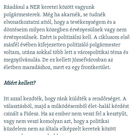
Ráadásul a NER keretei között vagyunk
polgármesterek. Még ha akarnék, se tudnék
elvonatkoztatni attól, hogy a tevékenységem és a
döntéseim milyen közegben érvényesülnek vagy nem
érvényesülnek. Ezért is politizálni kell. A ciklusom első
másfél évében kifejezetten politizáló polgármester
voltam, utána sokkal több lett a várospolitikai téma és
megnyilvánulás. De ez kellett Józsefvárosban az
életben maradáshoz, mert ez egy frontkerület.
Miért kellett?
Itt azzal kezdték, hogy ránk küldték a rendőrséget. A
választásból, majd a működésemből élet-halál kérdést
csinált a Fidesz. Ha az ember nem veszi fel a kesztyűt,
vagy nem veszi komolyan azt, hogy a politikai
küzdelem nem az általa elképzelt keretek között