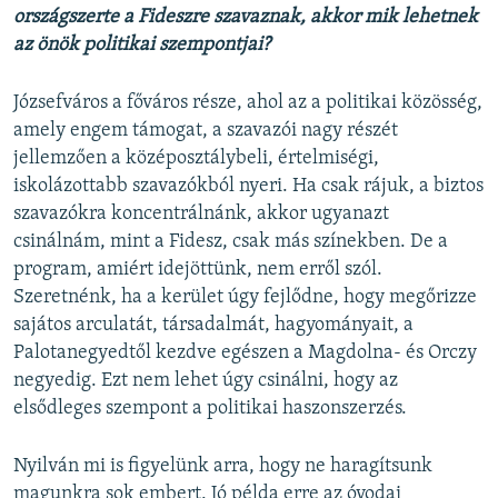
országszerte a Fideszre szavaznak, akkor mik lehetnek
az önök politikai szempontjai?
Józsefváros a főváros része, ahol az a politikai közösség,
amely engem támogat, a szavazói nagy részét
jellemzően a középosztálybeli, értelmiségi,
iskolázottabb szavazókból nyeri. Ha csak rájuk, a biztos
szavazókra koncentrálnánk, akkor ugyanazt
csinálnám, mint a Fidesz, csak más színekben. De a
program, amiért idejöttünk, nem erről szól.
Szeretnénk, ha a kerület úgy fejlődne, hogy megőrizze
sajátos arculatát, társadalmát, hagyományait, a
Palotanegyedtől kezdve egészen a Magdolna- és Orczy
negyedig. Ezt nem lehet úgy csinálni, hogy az
elsődleges szempont a politikai haszonszerzés.
Nyilván mi is figyelünk arra, hogy ne haragítsunk
magunkra sok embert. Jó példa erre az óvodai