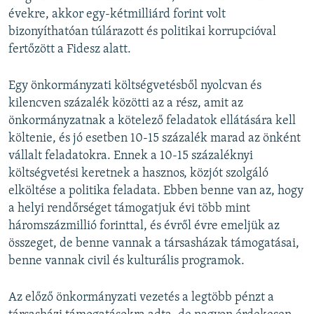
évekre, akkor egy-kétmilliárd forint volt
bizonyíthatóan túlárazott és politikai korrupcióval
fertőzött a Fidesz alatt.
Egy önkormányzati költségvetésből nyolcvan és
kilencven százalék közötti az a rész, amit az
önkormányzatnak a kötelező feladatok ellátására kell
költenie, és jó esetben 10-15 százalék marad az önként
vállalt feladatokra. Ennek a 10-15 százaléknyi
költségvetési keretnek a hasznos, közjót szolgáló
elköltése a politika feladata. Ebben benne van az, hogy
a helyi rendőrséget támogatjuk évi több mint
háromszázmillió forinttal, és évről évre emeljük az
összeget, de benne vannak a társasházak támogatásai,
benne vannak civil és kulturális programok.
Az előző önkormányzati vezetés a legtöbb pénzt a