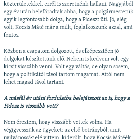
közterületekkel, erről is szeretnénk hallani. Nagyjából
egy év után belefáradtak abba, hogy a polgármesterük
egyik legfontosabb dolga, hogy a Fideszt üti. Jó, elég
volt, Kocsis Máté már a múlt, foglalkozzunk azzal, ami
fontos.
Közben a csapatom dolgozott, és elképesztően jó
dolgokat készítettünk elő. Nekem is kedvem volt egy
kicsit visszább venni. Volt egy váltás, de olyan sosem,
hogy a politikától távol tartom magamat. Attól nem
lehet magad távol tartani.
A másfél év utáni fordulatba belejátszott az is, hogy a
Fidesz is visszább vett?
Nem éreztem, hogy visszább vettek volna. Ha
végigvesszük az ügyeket: az első botrányból, amit
nyilvánosság elé vittem, kiderült, hogy Kocsis Mátéék