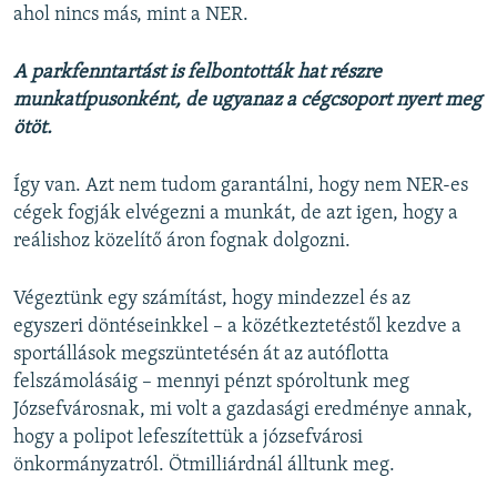
ahol nincs más, mint a NER.
A parkfenntartást is felbontották hat részre
munkatípusonként, de ugyanaz a cégcsoport nyert meg
ötöt.
Így van. Azt nem tudom garantálni, hogy nem NER-es
cégek fogják elvégezni a munkát, de azt igen, hogy a
reálishoz közelítő áron fognak dolgozni.
Végeztünk egy számítást, hogy mindezzel és az
egyszeri döntéseinkkel – a közétkeztetéstől kezdve a
sportállások megszüntetésén át az autóflotta
felszámolásáig – mennyi pénzt spóroltunk meg
Józsefvárosnak, mi volt a gazdasági eredménye annak,
hogy a polipot lefeszítettük a józsefvárosi
önkormányzatról. Ötmilliárdnál álltunk meg.