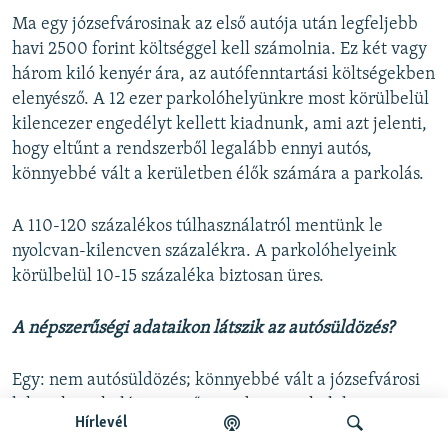
Ma egy józsefvárosinak az első autója után legfeljebb
havi 2500 forint költséggel kell számolnia. Ez két vagy
három kiló kenyér ára, az autófenntartási költségekben
elenyésző. A 12 ezer parkolóhelyünkre most körülbelül
kilencezer engedélyt kellett kiadnunk, ami azt jelenti,
hogy eltűnt a rendszerből legalább ennyi autós,
könnyebbé vált a kerületben élők számára a parkolás.
A 110-120 százalékos túlhasználatról mentünk le
nyolcvan-kilencven százalékra. A parkolóhelyeink
körülbelül 10-15 százaléka biztosan üres.
A népszerűségi adataikon látszik az autósüldözés?
Egy: nem autósüldözés; könnyebbé vált a józsefvárosi
lakosok parkolása. Kettő: mindenütt, ahol ilyen
Hírlevél
drasztikusan az emberek szokásaiba belenyúló, hosszú