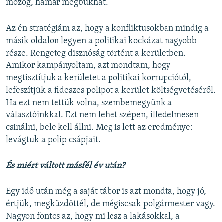
mozog, hamar megbukhat.
Az én stratégiám az, hogy a konfliktusokban mindig a
másik oldalon legyen a politikai kockázat nagyobb
része. Rengeteg disznóság történt a kerületben.
Amikor kampányoltam, azt mondtam, hogy
megtisztítjuk a kerületet a politikai korrupciótól,
lefeszítjük a fideszes polipot a kerület költségvetéséről.
Ha ezt nem tettük volna, szembemegyünk a
választóinkkal. Ezt nem lehet szépen, illedelmesen
csinálni, bele kell állni. Meg is lett az eredménye:
levágtuk a polip csápjait.
És miért váltott másfél év után?
Egy idő után még a saját tábor is azt mondta, hogy jó,
értjük, megküzdöttél, de mégiscsak polgármester vagy.
Nagyon fontos az, hogy mi lesz a lakásokkal, a