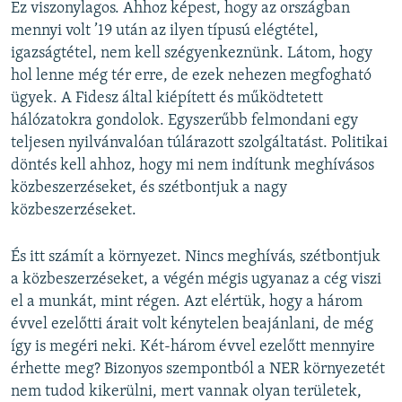
Ez viszonylagos. Ahhoz képest, hogy az országban
mennyi volt ’19 után az ilyen típusú elégtétel,
igazságtétel, nem kell szégyenkeznünk. Látom, hogy
hol lenne még tér erre, de ezek nehezen megfogható
ügyek. A Fidesz által kiépített és működtetett
hálózatokra gondolok. Egyszerűbb felmondani egy
teljesen nyilvánvalóan túlárazott szolgáltatást. Politikai
döntés kell ahhoz, hogy mi nem indítunk meghívásos
közbeszerzéseket, és szétbontjuk a nagy
közbeszerzéseket.
És itt számít a környezet. Nincs meghívás, szétbontjuk
a közbeszerzéseket, a végén mégis ugyanaz a cég viszi
el a munkát, mint régen. Azt elértük, hogy a három
évvel ezelőtti árait volt kénytelen beajánlani, de még
így is megéri neki. Két-három évvel ezelőtt mennyire
érhette meg? Bizonyos szempontból a NER környezetét
nem tudod kikerülni, mert vannak olyan területek,