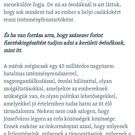
menekülőre fogja. De mi az óvodáknál is azt láttuk,
hogy sok mindent tud az ember a helyi családokért
tenni intézményfenntartóként.
És ha van forrása arra, hogy százezer forint
fizetéskiegészítést tudjon adni a kerületi óvónőknek,
mint itt.
A miénk mégiscsak egy 45 milliárdos nagyüzem
hatalmas intézményrendszerrel,
vagyongazdálkodással, óvodai hálózattal, olyan
szolgáltatásokkal, amelyekre az embereknek
szükségük van, és olyan politikai lehetőségekkel,
amelyekkel jó értelemben tudsz hatni az itt élő
társadalomra. Nekem nem csak szlogen, hogy
Józsefváros legyen az erős közösségek közössége.
Ennek eszköze az önkormányzat azzal, hogy milyenek
a fejlesztéseink, milyenek a támogatásaink, milyenek a