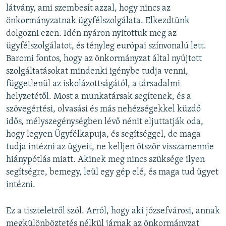
látvány, ami szembesít azzal, hogy nincs az
önkormányzatnak ügyfélszolgálata. Elkezdtünk
dolgozni ezen. Idén nyáron nyitottuk meg az
ügyfélszolgálatot, és tényleg európai színvonalú lett.
Baromi fontos, hogy az önkormányzat által nyújtott
szolgáltatásokat mindenki igénybe tudja venni,
függetlenül az iskolázottságától, a társadalmi
helyzetétől. Most a munkatársak segítenek, és a
szövegértési, olvasási és más nehézségekkel küzdő
idős, mélyszegénységben lévő nénit eljuttatják oda,
hogy legyen Ügyfélkapuja, és segítséggel, de maga
tudja intézni az ügyeit, ne kelljen ötször visszamennie
hiánypótlás miatt. Akinek meg nincs szüksége ilyen
segítségre, bemegy, leül egy gép elé, és maga tud ügyet
intézni.
Ez a tiszteletről szól. Arról, hogy aki józsefvárosi, annak
megkülönböztetés nélkül járnak az önkormányzat