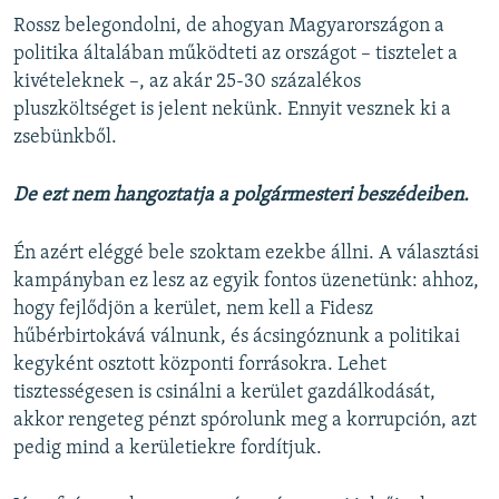
Rossz belegondolni, de ahogyan Magyarországon a
politika általában működteti az országot – tisztelet a
kivételeknek –, az akár 25-30 százalékos
pluszköltséget is jelent nekünk. Ennyit vesznek ki a
zsebünkből.
De ezt nem hangoztatja a polgármesteri beszédeiben.
Én azért eléggé bele szoktam ezekbe állni. A választási
kampányban ez lesz az egyik fontos üzenetünk: ahhoz,
hogy fejlődjön a kerület, nem kell a Fidesz
hűbérbirtokává válnunk, és ácsingóznunk a politikai
kegyként osztott központi forrásokra. Lehet
tisztességesen is csinálni a kerület gazdálkodását,
akkor rengeteg pénzt spórolunk meg a korrupción, azt
pedig mind a kerületiekre fordítjuk.