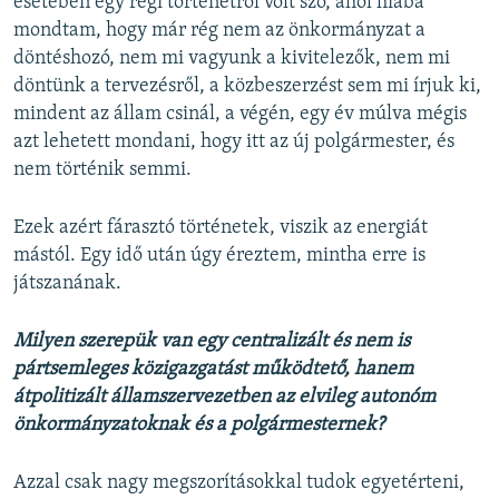
esetében egy régi történetről volt szó, ahol hiába
mondtam, hogy már rég nem az önkormányzat a
döntéshozó, nem mi vagyunk a kivitelezők, nem mi
döntünk a tervezésről, a közbeszerzést sem mi írjuk ki,
mindent az állam csinál, a végén, egy év múlva mégis
azt lehetett mondani, hogy itt az új polgármester, és
nem történik semmi.
Ezek azért fárasztó történetek, viszik az energiát
mástól. Egy idő után úgy éreztem, mintha erre is
játszanának.
Milyen szerepük van egy centralizált és nem is
pártsemleges közigazgatást működtető, hanem
átpolitizált államszervezetben az elvileg autonóm
önkormányzatoknak és a polgármesternek?
Azzal csak nagy megszorításokkal tudok egyetérteni,