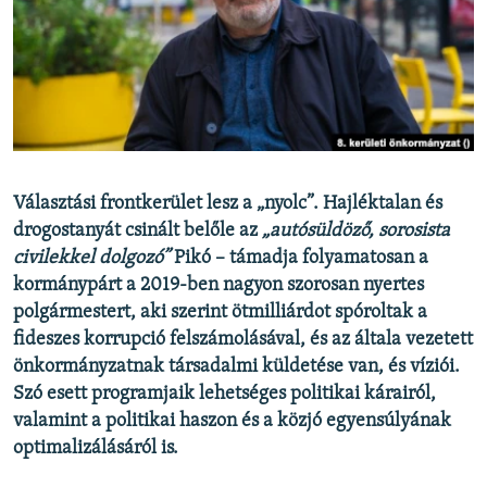
EURÓPAI UNIÓ
VILÁG
KLÍMAVÁLTOZÁS
A MÚLT TANULSÁGAI
KÖVESSEN MINKET!
Választási frontkerület lesz a „nyolc”. Hajléktalan és
drogostanyát csinált belőle az
„autósüldöző, sorosista
civilekkel dolgozó”
Pikó – támadja folyamatosan a
kormánypárt a 2019-ben nagyon szorosan nyertes
Valamennyi RFE/RL weboldal
polgármestert, aki szerint ötmilliárdot spóroltak a
fideszes korrupció felszámolásával, és az általa vezetett
önkormányzatnak társadalmi küldetése van, és víziói.
Szó esett programjaik lehetséges politikai kárairól,
valamint a politikai haszon és a közjó egyensúlyának
optimalizálásáról is.