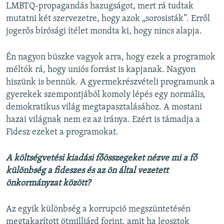
LMBTQ-propagandás hazugságot, mert rá tudtak
mutatni két szervezetre, hogy azok „sorosisták”. Erről
jogerős bírósági ítélet mondta ki, hogy nincs alapja.
Én nagyon büszke vagyok arra, hogy ezek a programok
méltók rá, hogy uniós forrást is kapjanak. Nagyon
hiszünk is bennük. A gyermekrészvételi programunk a
gyerekek szempontjából komoly lépés egy normális,
demokratikus világ megtapasztalásához. A mostani
hazai világnak nem ez az iránya. Ezért is támadja a
Fidesz ezeket a programokat.
A költségvetési kiadási főösszegeket nézve mi a fő
különbség a fideszes és az ön által vezetett
önkormányzat között?
Az egyik különbség a korrupció megszüntetésén
megtakarított ötmilliárd forint, amit ha leosztok