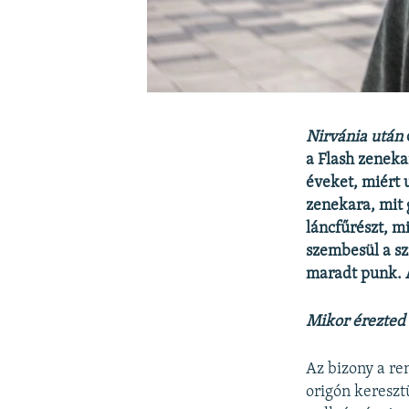
Nirvánia után
a Flash zeneka
éveket, miért u
zenekara, mit g
láncfűrészt, m
szembesül a sz
maradt punk. A
Mikor érezted
Az bizony a re
origón kereszt