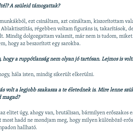
tél? A szüleid támogattak?
unkákból, ezt csináltam, azt csináltam, kiszorítottam va
Ablaktisztítás, régebben voltam figuráns is, takarítások, d
t. Mindig dolgozgattam valamit, már nem is tudom, miket
m, hogy az beszorított egy sarokba.
, hogy a ruppótlanság nem olyan jó tartósan. Lejmos is volt
ogy, hála isten, mindig sikerült elkerülni.
ás volt a legjobb szakasza a te életednek is. Mire lenne sz
d magad?
 az elitet úgy, ahogy van, brutálisan, bármilyen erőszakos 
Itt most hadd ne mondjam meg, hogy milyen különböző erő
npadon hallható.