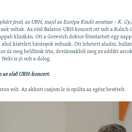
hárt Jenő, az URH, majd az Európa Kiadó zenésze – K. Gy.)
enek voltak. Az első Balaton-URH koncert ott volt a Kulich G
appali klinikán. Ott a Gerevich doktor fönntartott egy napp
ahol kísérleti bárányok voltunk. Ott lehetett aludni, bulizn
ktor úr meg belőlünk írta, deviánsakból meg az addikt arco
 Neki is jó volt a dolog.
en az első URH-koncert.
on volt. Az akkori csajom le is nyúlta az egész bevételt.