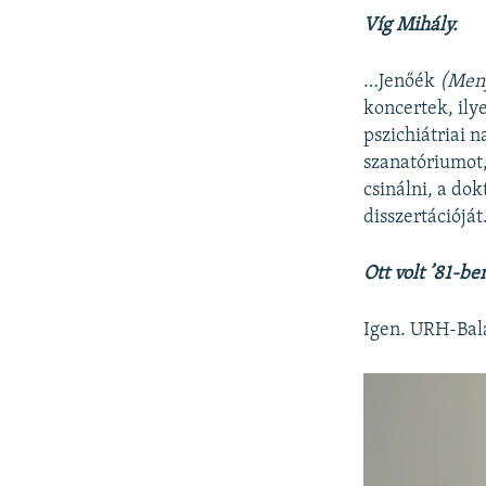
Víg Mihály.
…Jenőék
(Meny
koncertek, ily
pszichiátriai n
szanatóriumot, 
csinálni, a do
disszertációját.
Ott volt ’81-b
Igen. URH-Balat