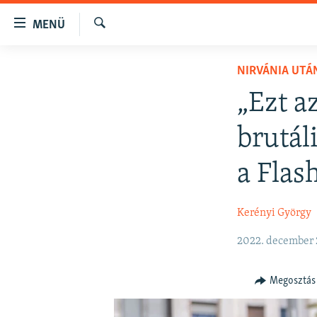
Akadálymentes
MENÜ
mód
Keresés
Ugrás
NAPIRENDEN
NIRVÁNIA UTÁ
a
AKTUÁLIS
fő
„Ezt az
oldalra
PODCASTOK
Ugrás
brutál
VIDEÓK
a
tartalomjegyzékre
ELEMZŐ
a Flas
Ugrás
NER15
a
Kerényi György
keresésre
SZABADON
TÁRSADALOM
2022. december 
DEMOKRÁCIA
Megosztás
A PÉNZ NYOMÁBAN