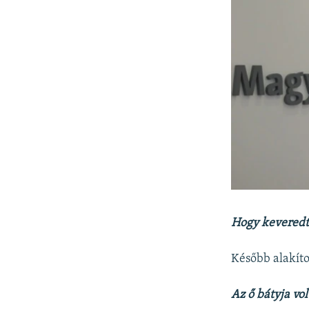
Hogy keveredt
Később alakítot
Az ő bátyja vol