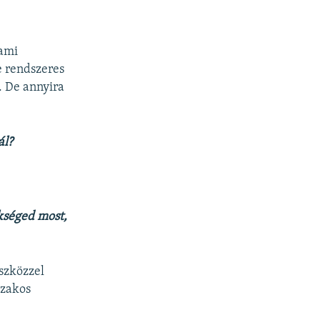
lami
e rendszeres
. De annyira
ál?
ükséged most,
eszközzel
szakos