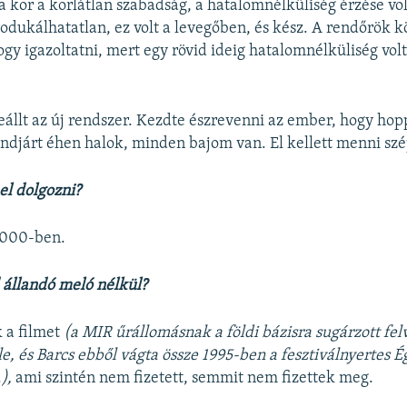
 a kor a korlátlan szabadság, a hatalomnélküliség érzése vol
odukálhatatlan, ez volt a levegőben, és kész. A rendőrök 
y igazoltatni, mert egy rövid ideig hatalomnélküliség vol
eállt az új rendszer. Kezdte észrevenni az ember, hogy hop
djárt éhen halok, minden bajom van. El kellett menni szé
el dolgozni?
2000-ben.
 állandó meló nélkül?
k a filmet
(a MIR űrállomásnak a földi bázisra sugárzott fel
le, és Barcs ebből vágta össze 1995-ben a fesztiválnyertes É
.
),
ami szintén nem fizetett, semmit nem fizettek meg.