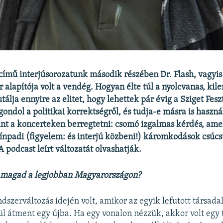
című interjúsorozatunk második részében Dr. Flash, vagyis
r alapítója volt a vendég. Hogyan élte túl a nyolcvanas, kil
tálja ennyire az elitet, hogy lehettek pár évig a Sziget Fesz
ondol a politikai korrektségről, és tudja-e másra is haszná
int a koncerteken berregtetni: csomó izgalmas kérdés, ame
ínpadi (figyelem: és interjú közbeni!) káromkodások csúcst
 podcast leírt változatát olvashatják.
 magad a legjobban Magyarországon?
ndszerváltozás idején volt, amikor az egyik lefutott társad
ül átment egy újba. Ha egy vonalon nézzük, akkor volt egy 