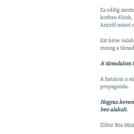
Ez eddig szeri
korban élünk, 
Amiről másol n
Ezt kéne valah
mozog a társad
A társadalom i
A hatalom a sú
propaganda.
Hogyan kevered
ben alakult.
Előtte Bús Mi