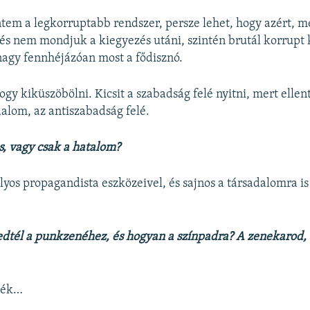
ntem a legkorruptabb rendszer, persze lehet, hogy azért, m
és nem mondjuk a kiegyezés utáni, szintén brutál korrupt
agy fennhéjázóan most a fődisznó.
ogy kiküszöbölni. Kicsit a szabadság felé nyitni, mert ellen
alom, az antiszabadság felé.
s, vagy csak a hatalom?
lyos propagandista eszközeivel, és sajnos a társadalomra is
tél a punkzenéhez, és hogyan a színpadra? A zenekarod, a
siék…