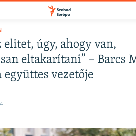
N
 elitet, úgy, ahogy van,
isan eltakarítani” – Barcs 
h együttes vezetője
2.