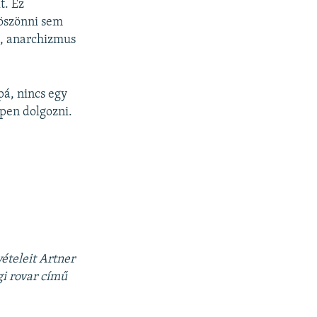
t. Ez
köszönni sem
t, anarchizmus
pá, nincs egy
pen dolgozni.
vételeit Artner
gi rovar című