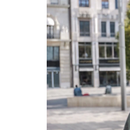
EURÓPAI UNIÓ
VILÁG
KLÍMAVÁLTOZÁS
A MÚLT TANULSÁGAI