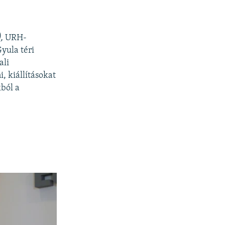
,
URH-
yula téri
ali
i, kiállításokat
kból a