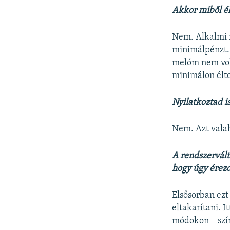
Akkor miből él
Nem. Alkalmi m
minimálpénzt. 
melóm nem vol
minimálon élte
Nyilatkoztad is
Nem. Azt valah
A rendszervált
hogy úgy érez
Elsősorban ezt
eltakarítani. 
módokon – szí