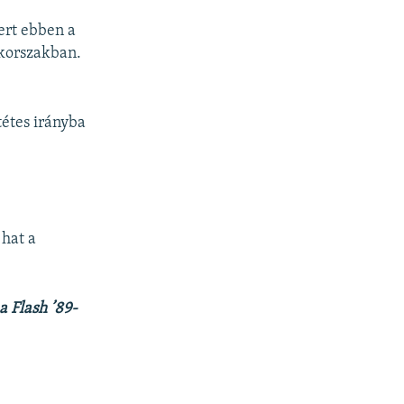
ert ebben a
 korszakban.
tétes irányba
 hat a
 Flash ’89-