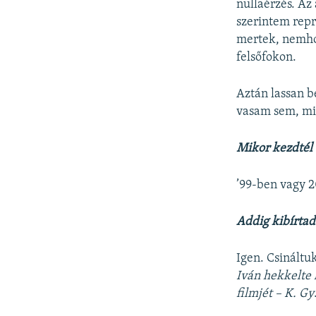
nullaérzés. Az
szerintem repr
mertek, nemhog
felsőfokon.
Aztán lassan b
vasam sem, min
Mikor kezdtél 
’99-ben vagy 
Addig kibírtad
Igen. Csináltu
Iván hekkelte 
filmjét – K. Gy