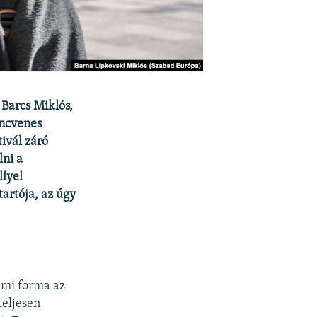
 Barcs Miklós,
encvenes
tivál záró
lni a
llyel
artója, az úgy
almi forma az
teljesen