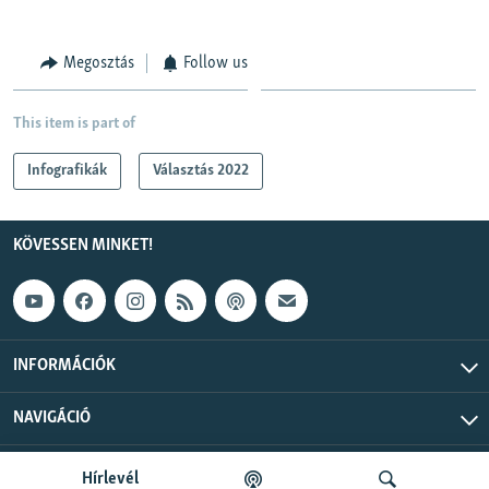
Megosztás
Follow us
This item is part of
Infografikák
Választás 2022
KÖVESSEN MINKET!
INFORMÁCIÓK
NAVIGÁCIÓ
Szabad Európa © 2026 RFE/RL, Inc. Minden jog fenntartva.
Hírlevél