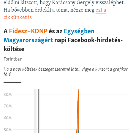
eldőlni látszott, hogy Karácsony Gergely visszaléphet.
EURÓPAI UNIÓ
Ha bővebben érdekli a téma, nézze meg
ezt a
VILÁG
cikkünket is.
KLÍMAVÁLTOZÁS
A MÚLT TANULSÁGAI
KÖVESSEN MINKET!
Valamennyi RFE/RL weboldal