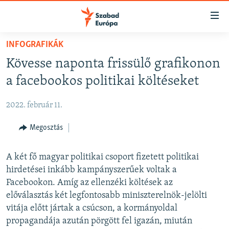
Akadálymentes
mód
Ugrás
INFOGRAFIKÁK
a
NAPIRENDEN
Kövesse naponta frissülő grafikonon
fő
AKTUÁLIS
oldalra
a facebookos politikai költéseket
PODCASTOK
Ugrás
a
2022. február 11.
VIDEÓK
tartalomjegyzékre
ELEMZŐ
Megosztás
Ugrás
a
NER15
keresésre
A két fő magyar politikai csoport fizetett politikai
SZABADON
hirdetései inkább kampányszerűek voltak a
Facebookon. Amíg az ellenzéki költések az
TÁRSADALOM
előválasztás két legfontosabb miniszterelnök-jelölti
DEMOKRÁCIA
vitája előtt jártak a csúcson, a kormányoldal
A PÉNZ NYOMÁBAN
propagandája azután pörgött fel igazán, miután