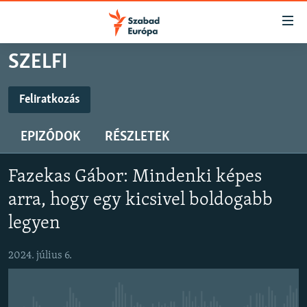
Akadálymentes
mód
Ugrás
SZELFI
a
NAPIRENDEN
fő
AKTUÁLIS
Feliratkozás
oldalra
FELIRATKOZÁS
FELIRATKOZÁS
PODCASTOK
Ugrás
EPIZÓDOK
RÉSZLETEK
a
VIDEÓK
tartalomjegyzékre
Spotify
Spotify
ELEMZŐ
Ugrás
Fazekas Gábor: Mindenki képes
a
NER15
arra, hogy egy kicsivel boldogabb
Feliratkozás
Feliratkozás
keresésre
SZABADON
legyen
TÁRSADALOM
2024. július 6.
DEMOKRÁCIA
A PÉNZ NYOMÁBAN