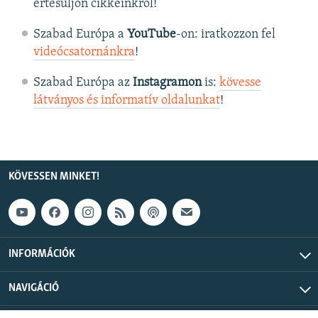
értesüljön cikkeinkről!
Szabad Európa a
YouTube
-on: iratkozzon fel
videócsatornánkra
!
Szabad Európa az
Instagramon
is:
kövesse
látványos és informatív oldalunkat
! ​
KÖVESSEN MINKET!
INFORMÁCIÓK
NAVIGÁCIÓ