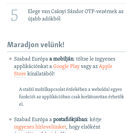
5
Elege van Csányi Sándor OTP-vezérnek az
újabb adókból
Maradjon velünk!
Szabad Európa
a mobilján
: töltse le ingyenes
applikációnkat a
Google Play
vagy az
Apple
Store
kínálatából!
A stabil mobilkapcsolat érdekében a weboldal egyes
funkciói az applikációban csak korlátozottan érhetők
el.
Szabad Európa a
postafiókjában
: kérje
ingyenes hírlevelünket
, hogy elsőként