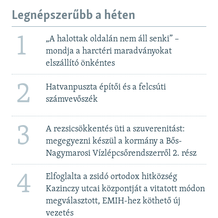
Legnépszerűbb a héten
1
„A halottak oldalán nem áll senki” –
mondja a harctéri maradványokat
elszállító önkéntes
2
Hatvanpuszta építői és a felcsúti
számvevőszék
3
A rezsicsökkentés üti a szuverenitást:
megegyezni készül a kormány a Bős-
Nagymarosi Vízlépcsőrendszerről 2. rész
4
Elfoglalta a zsidó ortodox hitközség
Kazinczy utcai központját a vitatott módon
megválasztott, EMIH-hez köthető új
vezetés