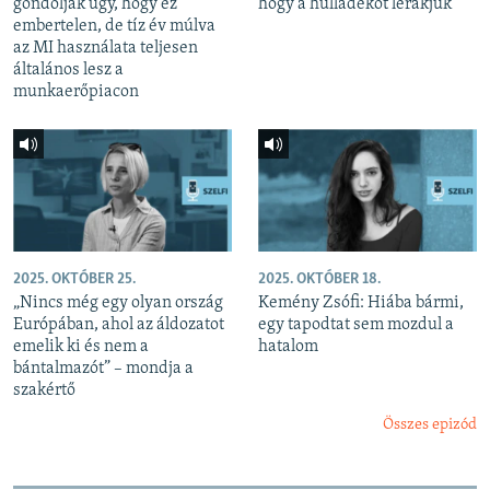
gondolják úgy, hogy ez
hogy a hulladékot lerakjuk
embertelen, de tíz év múlva
az MI használata teljesen
általános lesz a
munkaerőpiacon
2025. OKTÓBER 25.
2025. OKTÓBER 18.
„Nincs még egy olyan ország
Kemény Zsófi: Hiába bármi,
Európában, ahol az áldozatot
egy tapodtat sem mozdul a
emelik ki és nem a
hatalom
bántalmazót” – mondja a
szakértő
Összes epizód