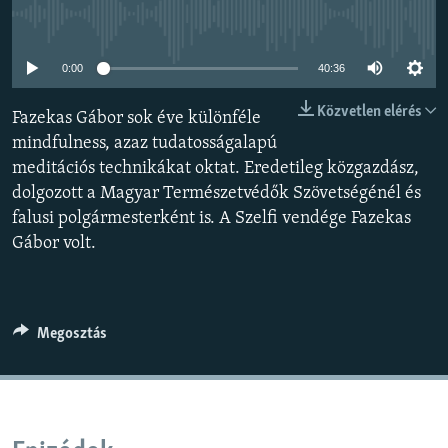
EURÓPAI UNIÓ
Jelenleg nincs elérhető tartalom
VILÁG
0:00
40:36
KLÍMAVÁLTOZÁS
Közvetlen elérés
Fazekas Gábor sok éve különféle
A MÚLT TANULSÁGAI
mindfulness, azaz tudatosságalapú
meditációs technikákat oktat. Eredetileg közgazdász,
KÖVESSEN MINKET!
dolgozott a Magyar Természetvédők Szövetségénél és
falusi polgármesterként is. A Szelfi vendége Fazekas
Gábor volt.
Valamennyi RFE/RL weboldal
Megosztás