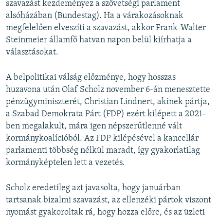
szavazást kezdeményez a szövetségi parlament
alsóházában (Bundestag). Ha a várakozásoknak
megfelelően elveszíti a szavazást, akkor Frank-Walter
Steinmeier államfő hatvan napon belül kiírhatja a
választásokat.
A belpolitikai válság előzménye, hogy hosszas
huzavona után Olaf Scholz november 6-án menesztette
pénzügyminiszterét, Christian Lindnert, akinek pártja,
a Szabad Demokrata Párt (FDP) ezért kilépett a 2021-
ben megalakult, mára igen népszerűtlenné vált
kormánykoalícióból. Az FDP kilépésével a kancellár
parlamenti többség nélkül maradt, így gyakorlatilag
kormányképtelen lett a vezetés.
Scholz eredetileg azt javasolta, hogy januárban
tartsanak bizalmi szavazást, az ellenzéki pártok viszont
nyomást gyakoroltak rá, hogy hozza előre, és az üzleti