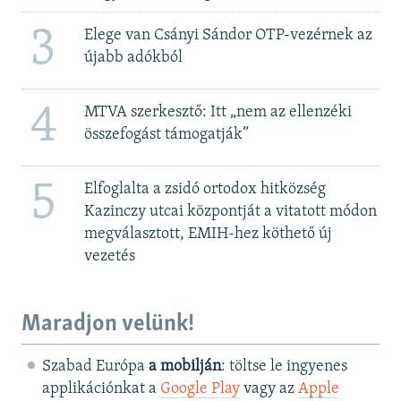
3
Elege van Csányi Sándor OTP-vezérnek az
újabb adókból
4
MTVA szerkesztő: Itt „nem az ellenzéki
összefogást támogatják”
5
Elfoglalta a zsidó ortodox hitközség
Kazinczy utcai központját a vitatott módon
megválasztott, EMIH-hez köthető új
vezetés
Maradjon velünk!
Szabad Európa
a mobilján
: töltse le ingyenes
applikációnkat a
Google Play
vagy az
Apple