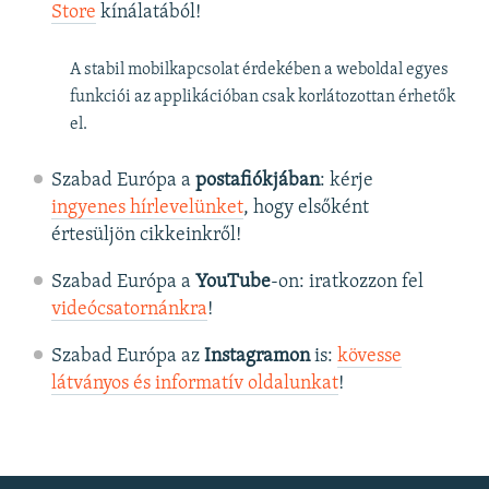
Store
kínálatából!
A stabil mobilkapcsolat érdekében a weboldal egyes
funkciói az applikációban csak korlátozottan érhetők
el.
Szabad Európa a
postafiókjában
: kérje
ingyenes hírlevelünket
, hogy elsőként
értesüljön cikkeinkről!
Szabad Európa a
YouTube
-on: iratkozzon fel
videócsatornánkra
!
Szabad Európa az
Instagramon
is:
kövesse
látványos és informatív oldalunkat
! ​