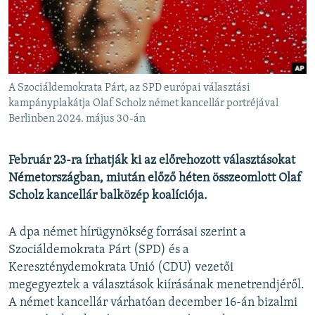
EURÓPAI UNIÓ
VILÁG
KLÍMAVÁLTOZÁS
A MÚLT TANULSÁGAI
A Szociáldemokrata Párt, az SPD európai választási
kampányplakátja Olaf Scholz német kancellár portréjával
Berlinben 2024. május 30-án
KÖVESSEN MINKET!
Február 23-ra írhatják ki az előrehozott választásokat
Németországban, miután előző héten összeomlott Olaf
Valamennyi RFE/RL weboldal
Scholz kancellár balközép koalíciója.
A dpa német hírügynökség forrásai szerint a
Szociáldemokrata Párt (SPD) és a
Kereszténydemokrata Unió (CDU) vezetői
megegyeztek a választások kiírásának menetrendjéről.
A német kancellár várhatóan december 16-án bizalmi