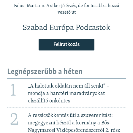
Falusi Mariann: A siker jó érzés, de fontosabb a hozzá
vezető út
Szabad Európa Podcastok
Feliratkozás
Legnépszerűbb a héten
1
„A halottak oldalán nem áll senki” –
mondja a harctéri maradványokat
elszállító önkéntes
2
A rezsicsökkentés üti a szuverenitást:
megegyezni készül a kormány a Bős-
Nagymarosi Vízlépcsőrendszerről 2. rész