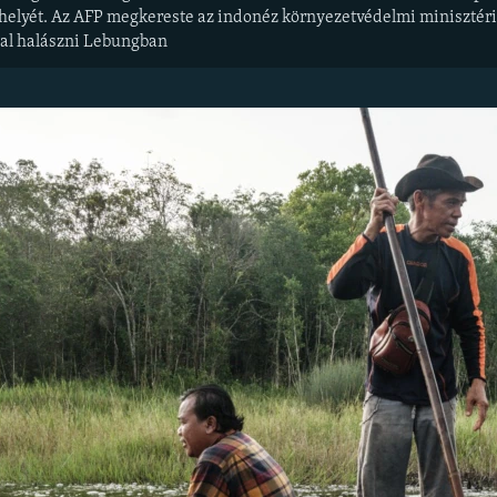
k helyét. Az AFP megkereste az indonéz környezetvédelmi minisztéri
val halászni Lebungban