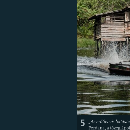
EURÓPAI UNIÓ
VILÁG
KLÍMAVÁLTOZÁS
A MÚLT TANULSÁGAI
5
„Az erőtlen és hatást
Perdana, a tőzeglápo