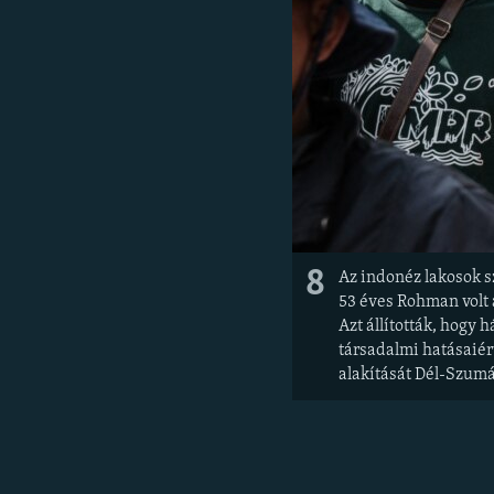
8
Az indonéz lakosok s
53 éves Rohman volt 
Azt állították, hogy 
társadalmi hatásaiér
alakítását Dél-Szum