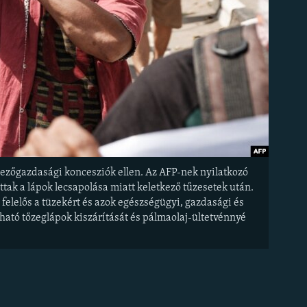
mezőgazdasági koncesziók ellen. Az AFP-nek nyilatkozó
ttak a lápok lecsapolása miatt keletkező tűzesetek után.
 felelős a tüzekért és azok egészségügyi, gazdasági és
ható tőzeglápok kiszárítását és pálmaolaj-ültetvénnyé