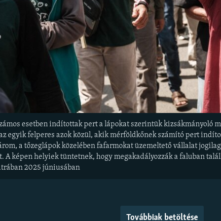
zámos esetben indítottak pert a lápokat szerintük kizsákmányoló 
az egyik felperes azok közül, akik mérföldkőnek számító pert indíto
három, a tőzeglápok közelében fafarmokat üzemeltető vállalat jogilag
t. A képen helyiek tüntetnek, hogy megakadályozzák a faluban talál
átrában 2025 júniusában
Továbbiak betöltése