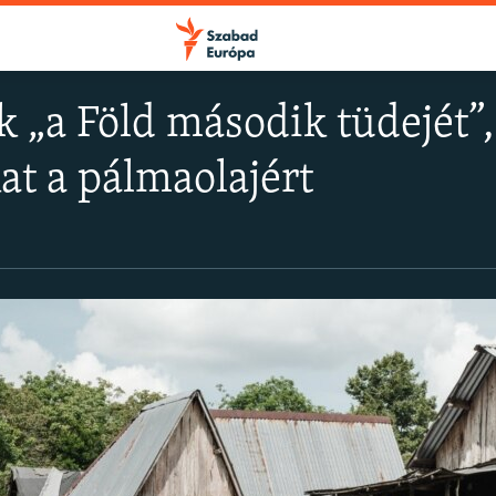
k „a Föld második tüdejét”
at a pálmaolajért