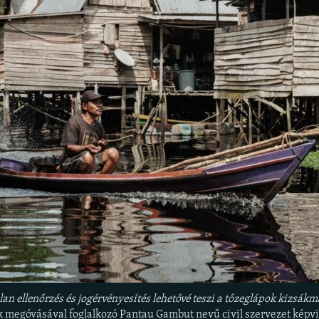
alan ellenőrzés és jogérvényesítés lehetővé teszi a tőzeglápok kizsák
k megóvásával foglalkozó Pantau Gambut nevű civil szervezet képvis