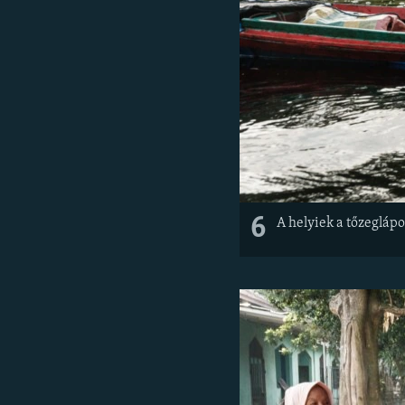
6
A helyiek a tőzeglápo