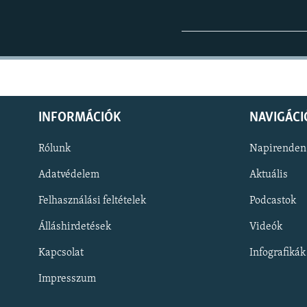
INFORMÁCIÓK
NAVIGÁCI
Rólunk
Napirenden
Adatvédelem
Aktuális
Felhasználási feltételek
Podcastok
Álláshirdetések
Videók
KÖVESSEN MINKET!
Kapcsolat
Infografikák
Impresszum
Valamennyi RFE/RL weboldal