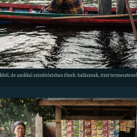
kból, de azokkal szimbiózisban élnek: halásznak, rizst termesztene