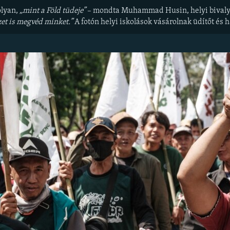
olyan,
„mint a Föld tüdeje”
– mondta Muhammad Husin, helyi bivaly
zet is megvéd minket.”
A fotón helyi iskolások vásárolnak üdítőt és 