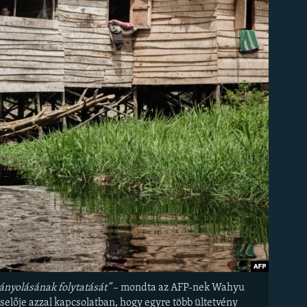
mányolásának folytatását”
– mondta az AFP-nek Wahyu
elője azzal kapcsolatban, hogy egyre több ültetvény