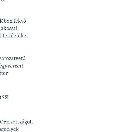
elében fekvő
lakossal.
i területeket
sorozatvető
egyverzett
zter
osz
 Oroszországot,
 amelyek