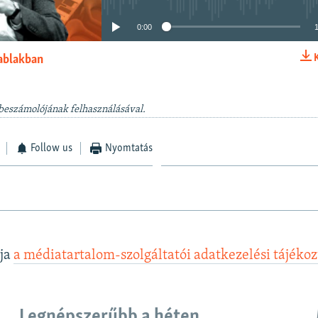
0:00
 ablakban
BEÁGYAZÁS
 beszámolójának felhasználásával.
Follow us
Nyomtatás
lja
a médiatartalom-szolgáltatói adatkezelési tájéko
Legnépszerűbb a héten