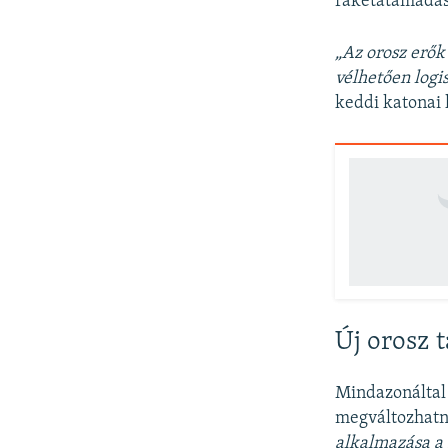
rakétatámadásb
„Az orosz erők 
vélhetően logi
keddi katonai 
Új orosz 
Mindazonáltal 
megváltozhatna
alkalmazása a 