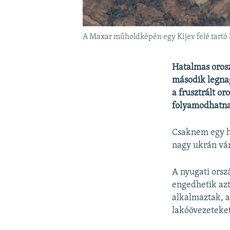
A Maxar műholdképén egy Kijev felé tartó 
Hatalmas oros
második legnag
a frusztrált o
folyamodhatn
Csaknem egy hé
nagy ukrán vár
A nyugati orsz
engedhetik azt
alkalmaztak, 
lakóövezeteket