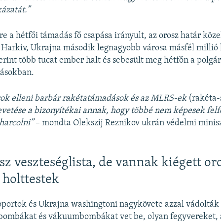
ázatát.”
re a hétfői támadás fő csapása irányult, az orosz határ köz
 Harkiv, Ukrajna második legnagyobb városa másfél millió 
zerint több tucat ember halt és sebesült meg hétfőn a polgár
pásokban.
sok elleni barbár rakétatámadások és az MLRS-ek
(rakéta-
vetése a bizonyítékai annak, hogy többé nem képesek felf
harcolni”
– mondta Olekszij Reznikov ukrán védelmi minis
sz veszteséglista, de vannak kiégett or
 holttestek
oportok és Ukrajna washingtoni nagykövete azzal vádolták
 bombákat és vákuumbombákat vet be, olyan fegyvereket,