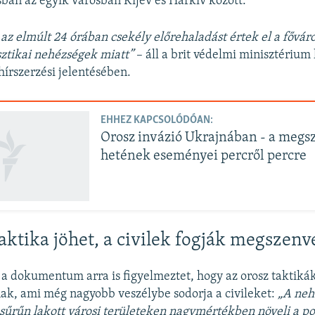
an az egyik városban Kijev és Harkiv között.
az elmúlt 24 órában csekély előrehaladást értek el a főváros
sztikai nehézségek miatt”
– áll a brit védelmi minisztérium
hírszerzési jelentésében.
EHHEZ KAPCSOLÓDÓAN:
Orosz invázió Ukrajnában - a megsz
hetének eseményei percről percre
taktika jöhet, a civilek fogják megszen
a dokumentum arra is figyelmeztet, hogy az orosz taktiká
k, ami még nagyobb veszélybe sodorja a civileket:
„A neh
sűrűn lakott városi területeken nagymértékben növeli a po