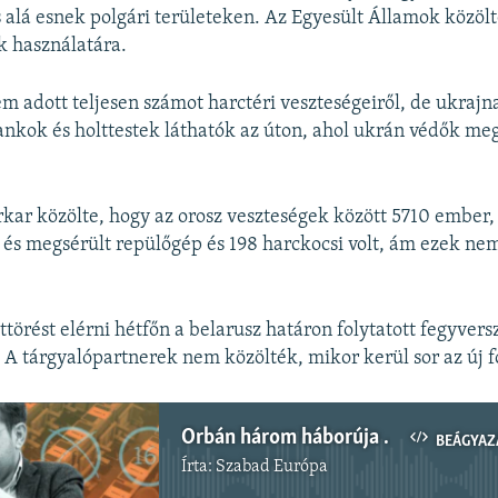
ás alá esnek polgári területeken. Az Egyesült Államok közölt
k használatára.
m adott teljesen számot harctéri veszteségeiről, de ukraj
tankok és holttestek láthatók az úton, ahol ukrán védők m
kar közölte, hogy az orosz veszteségek között 5710 ember,
s megsérült repülőgép és 198 harckocsi volt, ám ezek nem
ttörést elérni hétfőn a belarusz határon folytatott fegyvers
 A tárgyalópartnerek nem közölték, mikor kerül sor az új f
Orbán három háborúja – Kampányelemzés Ukrajna orosz lerohanása után
BEÁGYAZ
Írta:
Szabad Európa
Jelenleg nincs elérhető tartalom