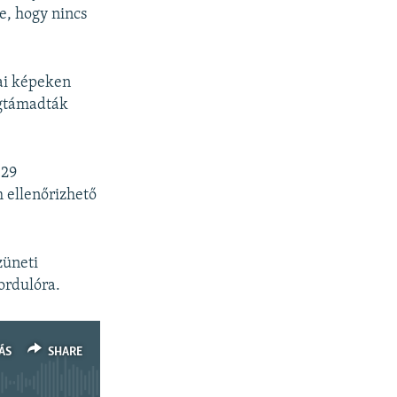
e, hogy nincs
nai képeken
egtámadták
 29
 ellenőrizhető
züneti
ordulóra.
ÁS
SHARE