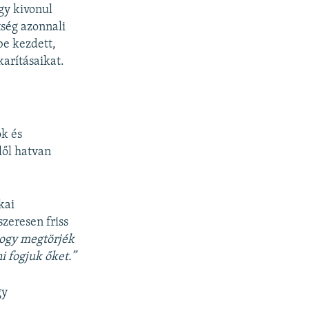
ogy kivonul
tség azonnali
be kezdett,
arításaikat.
k és
lől hatvan
kai
zeresen friss
ogy megtörjék
i fogjuk őket.”
gy