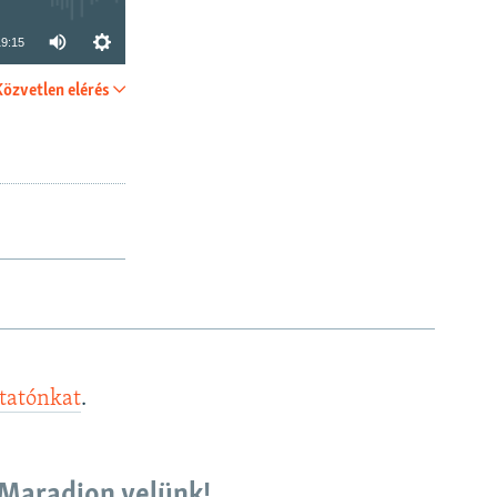
19:15
Közvetlen elérés
SHARE
ztatónkat
.
Maradjon velünk!