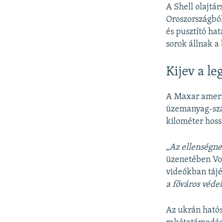
A Shell olajtá
Oroszországból
és pusztító ha
sorok állnak a
Kijev a l
A Maxar ameri
üzemanyag-szál
kilométer hoss
„Az ellenségne
üzenetében Vol
videókban tájé
a főváros véde
Az ukrán hatós