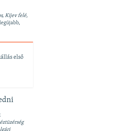
, Kijev felé,
 legújabb,
állás első
vedni
k
éztüzérség
lgári