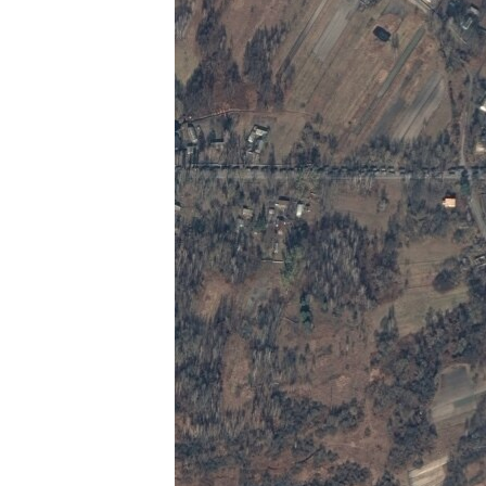
EURÓPAI UNIÓ
VILÁG
KLÍMAVÁLTOZÁS
A MÚLT TANULSÁGAI