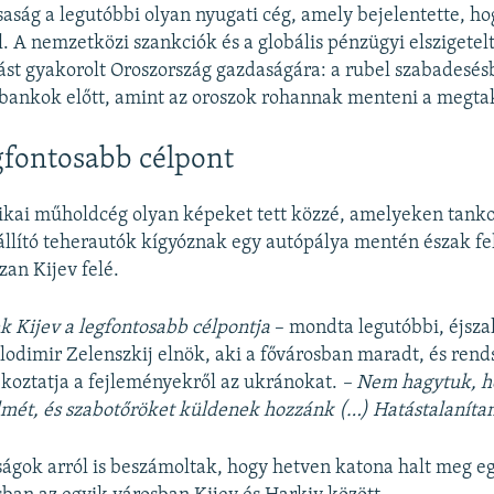
rsaság a legutóbbi olyan nyugati cég, amely bejelentette, h
. A nemzetközi szankciók és a globális pénzügyi elszigetel
tást gyakorolt Oroszország gazdaságára: a rubel szabadesés
 bankok előtt, amint az oroszok rohannak menteni a megtak
egfontosabb célpont
kai műholdcég olyan képeket tett közzé, amelyeken tanko
lító teherautók kígyóznak egy autópálya mentén észak fe
zan Kijev felé.
k Kijev a legfontosabb célpontja
– mondta legutóbbi, éjsza
odimir Zelenszkij elnök, aki a fővárosban maradt, és rends
koztatja a fejleményekről az ukránokat.
– Nem hagytuk, h
lmét, és szabotőröket küldenek hozzánk (…) Hatástalanítan
ágok arról is beszámoltak, hogy hetven katona halt meg e