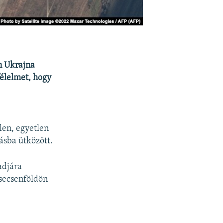
n Ukrajna
élelmet, hogy
len, egyetlen
ásba ütközött.
adjára
Csecsenföldön