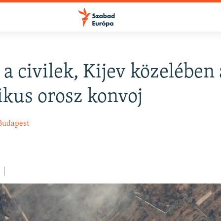
 a civilek, Kijev közelében 
FELIRATKOZÁS
ikus orosz konvoj
Apple Podcasts
Budapest
Spotify
Feliratkozás