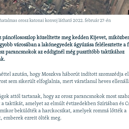
hatalmas orosz katonai konvoj látható 2022. február 27-én
z páncélososzlop közelítette meg kedden Kijevet, miközbe
yobb városában a lakónegyedek ágyúzása felélesztette a f
rosz parancsnokok az eddiginél még pusztítóbb taktikához
ak.
ttel azután, hogy Moszkva háborút indított szomszédja el
ost sem sikerült elfoglalnia, mert váratlanul heves ellenáll
ágok attól tartanak, hogy az orosz parancsnokok most szab
 a taktikát, amelyet az elmúlt évtizedekben Szíriában és 
amikor beküldték a harckocsikat, amelyek rommá lőtték a
, emberek ezreit ölték meg.