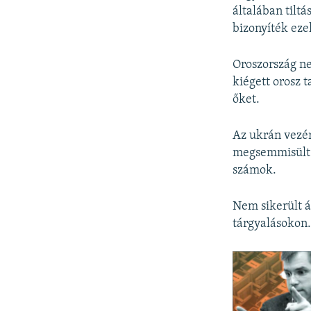
általában tilt
bizonyíték eze
Oroszország ne
kiégett orosz 
őket.
Az ukrán vezér
megsemmisült é
számok.
Nem sikerült á
tárgyalásokon.