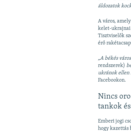
áldozatok kock
A város, amely
kelet-ukrajnai
Tisztviselők s
érő rakétacsa
„A békés váro
rendszerek)
be
ukránok ellen 
Facebookon.
Nincs oro
tankok és
Emberi jogi cs
hogy kazettás