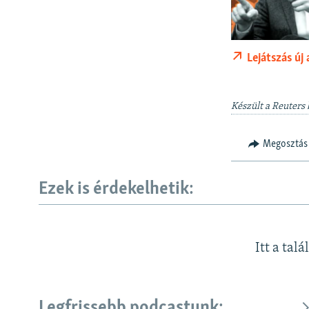
Lejátszás új
Készült a Reuters
Megosztás
Ezek is érdekelhetik:
Itt a talá
Legfrissebb podcastunk: