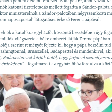
yházfő péntek délelőtt érkezett Budapestre, ahol Novák Ka
nök katonai tiszteletadás mellett fogadta a Sándor-palota e
ktor miniszterelnök a Sándor-palotában négyszemközti m
áromnapos apostoli látogatásra érkező Ferenc pápával.
 elnök a katolikus egyházfőt köszöntő beszédében úgy fog
milliók világszerte a béke emberét látják Ferenc pápában.
lója szerint reményét fejezte ki, hogy a pápa beszélni tud 
shingtonnal, Brüsszellel, Budapesttel és mindenkivel, ak
t, Budapesten azt kérjük öntől, hogy járjon el személyesen
e érdekében”
– fogalmazott az egyházfőhöz fordulva a köztá