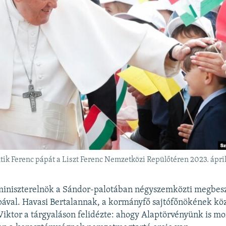
ik Ferenc pápát a Liszt Ferenc Nemzetközi Repülőtéren 2023. ápri
miniszterelnök a Sándor-palotában négyszemközti megbesz
ápával. Havasi Bertalannak, a kormányfő sajtófőnökének k
Viktor a tárgyaláson felidézte: ahogy Alaptörvényünk is mo