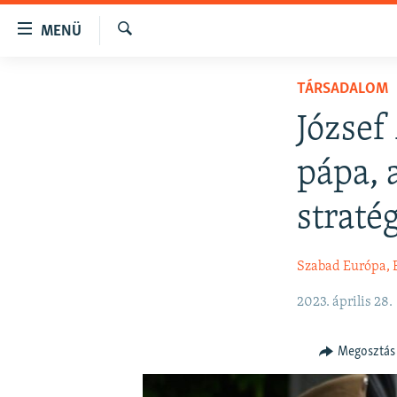
Akadálymentes
MENÜ
mód
Keresés
Ugrás
NAPIRENDEN
TÁRSADALOM
a
AKTUÁLIS
fő
József
oldalra
PODCASTOK
Ugrás
pápa, 
VIDEÓK
a
tartalomjegyzékre
ELEMZŐ
straté
Ugrás
NER15
a
Szabad Európa, 
keresésre
SZABADON
TÁRSADALOM
2023. április 28.
DEMOKRÁCIA
Megosztás
A PÉNZ NYOMÁBAN