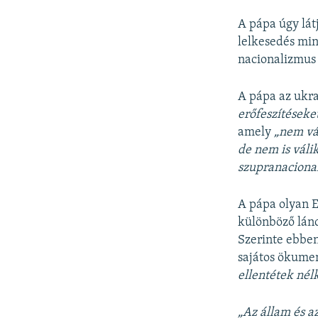
A pápa úgy látj
lelkesedés min
nacionalizmus
A pápa az ukra
erőfeszítéseke
amely
„nem vá
de nem is váli
szupranacional
A pápa olyan E
különböző lánc
Szerinte ebben
sajátos ökumen
ellentétek nélk
„Az állam és 