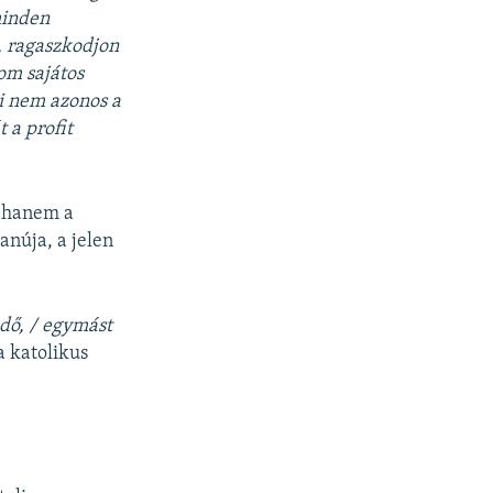
minden
, ragaszkodjon
lom sajátos
mi nem azonos a
 a profit
, hanem a
anúja, a jelen
ndő, / egymást
a katolikus