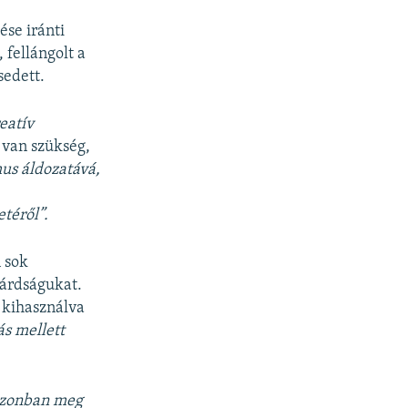
ése iránti
 fellángolt a
sedett.
eatív
 van szükség,
us áldozatává,
téről”.
 sok
lárdságukat.
, kihasználva
ás mellett
 azonban meg