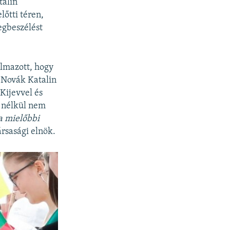
talin
lőtti téren,
egbeszélést
almazott, hogy
 Novák Katalin
Kijevvel és
i nélkül nem
 a mielőbbi
rsasági elnök.