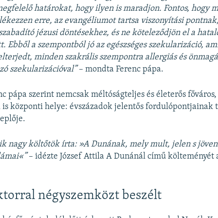
 megfelelő határokat, hogy ilyen is maradjon. Fontos, hogy 
ékezzen erre, az evangéliumot tartsa viszonyítási pontnak
lszabadító jézusi döntésekhez, és ne köteleződjön el a hata
tt. Ebből a szempontból jó az egészséges szekularizáció, a
elterjedt, minden szakrális szempontra allergiás és önmagát
ozó szekularizációval”
– mondta Ferenc pápa.
c pápa szerint nemcsak méltóságteljes és életerős főváros
is központi helye: évszázadok jelentős fordulópontjainak t
replője.
yik nagy költőtök írta: »A Dunának, mely mult, jelen s jöve
llámai«”
– idézte József Attila A Dunánál című költeményét 
torral négyszemközt beszélt