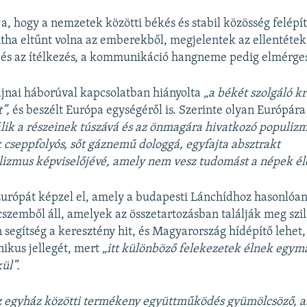
a, hogy a nemzetek közötti békés és stabil közösség felépít
tha eltűnt volna az emberekből, megjelentek az ellentétek,
 és az ítélkezés, a kommunikáció hangneme pedig elmérge
jnai háborúval kapcsolatban hiányolta
„a békét szolgáló kr
t”,
és beszélt Európa egységéről is. Szerinte olyan Európára
lik a részeinek túszává és az önmagára hivatkozó populizm
k cseppfolyós, sőt gáznemű dologgá, egyfajta absztrakt
izmus képviselőjévé, amely nem vesz tudomást a népek éle
urópát képzel el, amely a budapesti Lánchídhoz hasonlóan
szemből áll, amelyek az összetartozásban találják meg szi
 segítség a keresztény hit, és Magyarország hídépítő lehet
ikus jellegét, mert
„itt különböző felekezetek élnek egym
ül”.
az egyház közötti termékeny együttműködés gyümölcsöző,