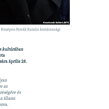
n. Középen Novák Katalin köztársasági
s kultúrában
ota
ra április 28.
lyan
ve az
reségére és
z állami
ozva.