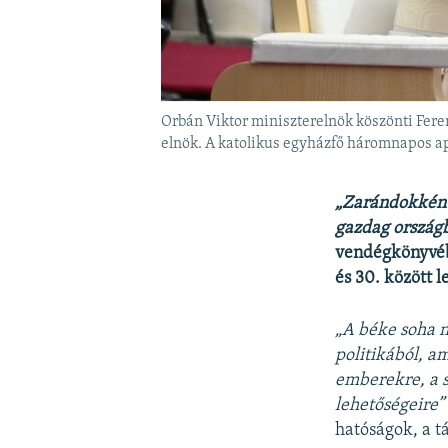
Orbán Viktor miniszterelnök köszönti Feren
elnök. A katolikus egyházfő háromnapos ap
„Zarándokként
gazdag ország
vendégkönyvébe
és 30. között
l
„A béke soha n
politikából, a
emberekre, a s
lehetőségeire”
hatóságok, a tá