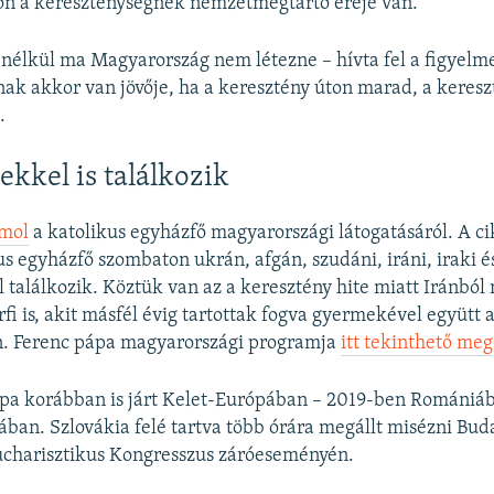
n a kereszténységnek nemzetmegtartó ereje van.
nélkül ma Magyarország nem létezne – hívta fel a figyelme
k akkor van jövője, ha a keresztény úton marad, a keresz
.
kkel is találkozik
ámol
a katolikus egyházfő magyarországi látogatásáról. A ci
us egyházfő szombaton ukrán, afgán, szudáni, iráni, iraki é
találkozik. Köztük van az a keresztény hite miatt Iránbó
fi is, akit másfél évig tartottak fogva gyermekével együtt 
n. Ferenc pápa magyarországi programja
itt tekinthető meg
ápa korábban is járt Kelet-Európában – 2019-ben Romániá
ában. Szlovákia felé tartva több órára megállt misézni Bud
charisztikus Kongresszus záróeseményén.