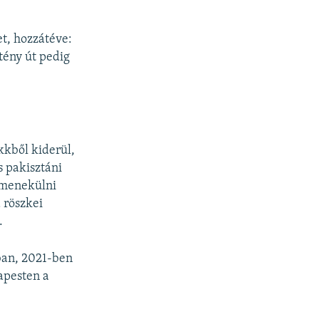
t, hozzátéve:
tény út pedig
kkből kiderül,
s pakisztáni
l menekülni
a röszkei
.
ban, 2021-ben
apesten a