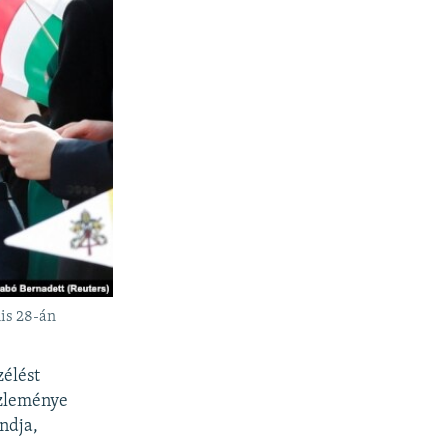
lis 28-án
élést
özleménye
ndja,