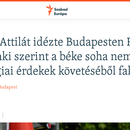
 Attilát idézte Budapesten
FELIRATKOZÁS
aki szerint a béke soha ne
giai érdekek követéséből f
Apple Podcasts
Budapest
Spotify
Feliratkozás