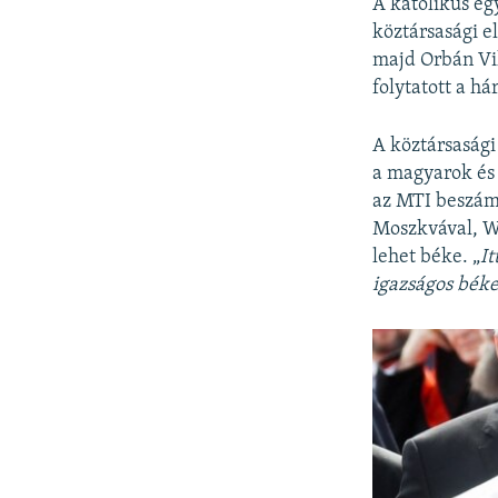
A katolikus eg
köztársasági el
majd Orbán Vi
folytatott a h
A köztársasági
a magyarok és 
az MTI beszámo
Moszkvával, Wa
lehet béke. „
It
igazságos bék