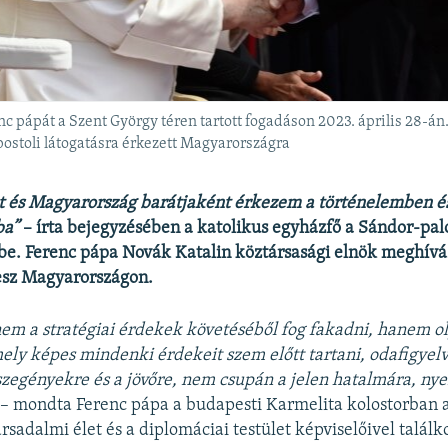
c pápát a Szent György téren tartott fogadáson 2023. április 28-á
ostoli látogatásra érkezett Magyarországra
 és Magyarország barátjaként érkezem a történelemben é
ba”
– írta bejegyzésében a katolikus egyházfő a Sándor-pal
. Ferenc pápa Novák Katalin köztársasági elnök meghívásá
esz Magyarországon.
em a stratégiai érdekek követéséből fog fakadni, hanem o
mely képes mindenki érdekeit szem előtt tartani, odafigyel
zegényekre és a jövőre, nem csupán a jelen hatalmára, nye
– mondta Ferenc pápa a budapesti Karmelita kolostorban a
rsadalmi élet és a diplomáciai testület képviselőivel találk