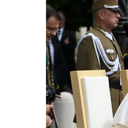
EURÓPAI UNIÓ
VILÁG
KLÍMAVÁLTOZÁS
A MÚLT TANULSÁGAI