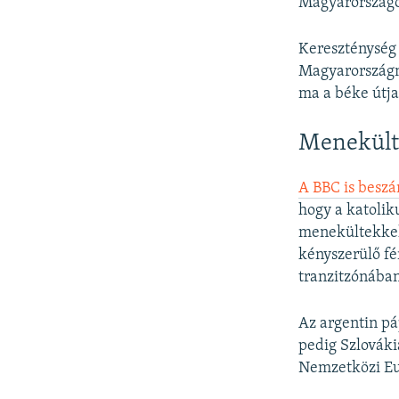
Magyarországo
Kereszténység 
Magyarországna
ma a béke útja
Menekülte
A BBC is besz
hogy a katolik
menekültekkel 
kényszerülő fér
tranzitzónába
Az argentin p
pedig Szlováki
Nemzetközi Eu