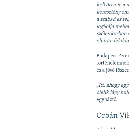
kell őriznie a
keresztény eml
a szabad és fe
logikája melle
széles körben 
oltárán feláld
Budapest Feren
történelemnek 
és a jövő fősze
„Itt, ahogy eg
ölelik lágy hu
egyházfő.
Orbán Vik