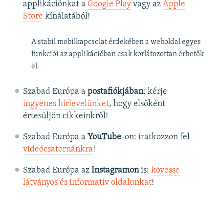
applikációnkat a
Google Play
vagy az
Apple
Store
kínálatából!
A stabil mobilkapcsolat érdekében a weboldal egyes
funkciói az applikációban csak korlátozottan érhetők
el.
Szabad Európa a
postafiókjában
: kérje
ingyenes hírlevelünket
, hogy elsőként
értesüljön cikkeinkről!
Szabad Európa a
YouTube
-on: iratkozzon fel
videócsatornánkra
!
Szabad Európa az
Instagramon
is:
kövesse
látványos és informatív oldalunkat
! ​