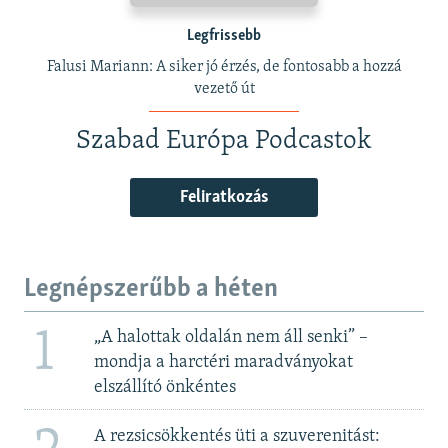
Legfrissebb
Falusi Mariann: A siker jó érzés, de fontosabb a hozzá
vezető út
Szabad Európa Podcastok
Feliratkozás
Legnépszerűbb a héten
1
„A halottak oldalán nem áll senki” –
mondja a harctéri maradványokat
elszállító önkéntes
A rezsicsökkentés üti a szuverenitást: