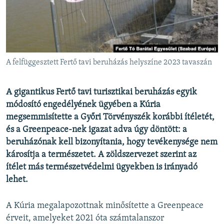
EURÓPAI UNIÓ
VILÁG
KLÍMAVÁLTOZÁS
A MÚLT TANULSÁGAI
A felfüggesztett Fertő tavi beruházás helyszíne 2023 tavaszán
KÖVESSEN MINKET!
A gigantikus Fertő tavi turisztikai beruházás egyik
módosító engedélyének ügyében a Kúria
megsemmisítette a Győri Törvényszék korábbi ítéletét,
és a Greenpeace-nek igazat adva úgy döntött: a
Valamennyi RFE/RL weboldal
beruházónak kell bizonyítania, hogy tevékenysége nem
károsítja a természetet. A zöldszervezet szerint az
ítélet más természetvédelmi ügyekben is irányadó
lehet.
A Kúria megalapozottnak minősítette a Greenpeace
érveit, amelyeket 2021 óta számtalanszor