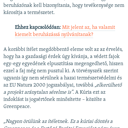
beruházónak kell bizonyítania, hogy tevékenysége nem
károsítja a természetet.
Ehhez kapcsolódóan:
Mit jelent az, ha valamit
kiemelt beruházássá nyilvánítanak?
A korábbi ítélet megdöbbentő eleme volt az az érvelés,
hogy ha a gazdasági érdek úgy kívánja, a védett fajok
egy-egy egyedének elpusztítása megengedhető, hiszen
ezzel a faj még nem pusztul ki. A törvényszék szerint
ugyanis így nem sérülnek a hazai természetvédelmi és
az EU Natura 2000 jogszabályai, továbbá
„elkerülhető
a projekt aránytalan sérelme is”.
A Kúria ezt az
indoklást is jogsértőnek minősítette – közölte a
Greenpeace.
„Nagyon örülünk az ítéletnek. Ez a kúriai döntés a