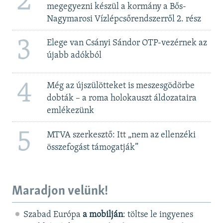
2
megegyezni készül a kormány a Bős-
Nagymarosi Vízlépcsőrendszerről 2. rész
3
Elege van Csányi Sándor OTP-vezérnek az
újabb adókból
4
Még az újszülötteket is meszesgödörbe
dobták – a roma holokauszt áldozataira
emlékezünk
5
MTVA szerkesztő: Itt „nem az ellenzéki
összefogást támogatják”
Maradjon velünk!
Szabad Európa
a mobilján
: töltse le ingyenes