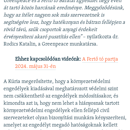
Greenpeace és a Fertő tó Barátai Egyesület négy éven
át tartó közös harcának eredménye. Meggyőződésünk,
hogy az ítélet nagyon sok más szervezetnek is
segítségére lesz, hogy hatékonyan és bátran fellépjen a
rövid távú, szűk csoportok anyagi érdekeit
érvényesíteni akaró pusztítás ellen”
– nyilatkozta dr.
Rodics Katalin, a Greenpeace munkatársa.
Ehhez kapcsolódóan videónk:
A Fertő tó partja
2024. május 31-én
A Kúria megerősítette, hogy a környezetvédelmi
engedélyek kiadásával meghatározott védelmi szint
nem csökkenthető az engedélyek módosításakor, és
kimondta azt is, hogy nem lehet a hiányosnak tartott
környezetvédelmi engedélyek ellen fellépő civil
szervezeteket olyan bizonyítási munkára kényszeríteni,
amelyet az engedélyt megadó hatóságoknak kellett