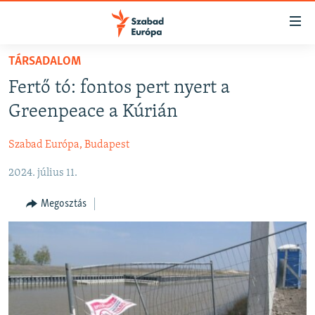
Akadálymentes
mód
Ugrás
TÁRSADALOM
a
NAPIRENDEN
Fertő tó: fontos pert nyert a
fő
AKTUÁLIS
oldalra
Greenpeace a Kúrián
FELIRATKOZÁS
PODCASTOK
Ugrás
a
Szabad Európa, Budapest
VIDEÓK
tartalomjegyzékre
Spotify
2024. július 11.
ELEMZŐ
Ugrás
a
NER15
Megosztás
Feliratkozás
keresésre
SZABADON
TÁRSADALOM
DEMOKRÁCIA
A PÉNZ NYOMÁBAN