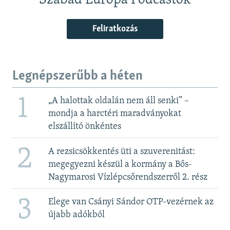
Szabad Európa Podcastok
Feliratkozás
Legnépszerűbb a héten
1
„A halottak oldalán nem áll senki” –
mondja a harctéri maradványokat
elszállító önkéntes
2
A rezsicsökkentés üti a szuverenitást:
megegyezni készül a kormány a Bős-
Nagymarosi Vízlépcsőrendszerről 2. rész
3
Elege van Csányi Sándor OTP-vezérnek az
újabb adókból