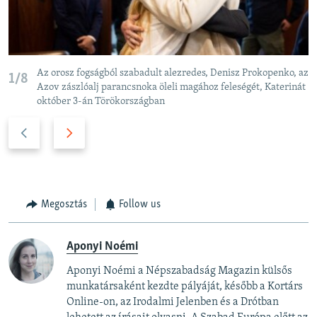
Az orosz fogságból szabadult alezredes, Denisz Prokopenko, az
1/8
Azov zászlóalj parancsnoka öleli magához feleségét, Katerinát
október 3-án Törökországban
P
N
r
e
e
x
v
t
i
s
Megosztás
Follow us
o
l
u
i
Aponyi Noémi
s
d
s
e
Aponyi Noémi a Népszabadság Magazin külsős
l
munkatársaként kezdte pályáját, később a Kortárs
i
Online-on, az Irodalmi Jelenben és a Drótban