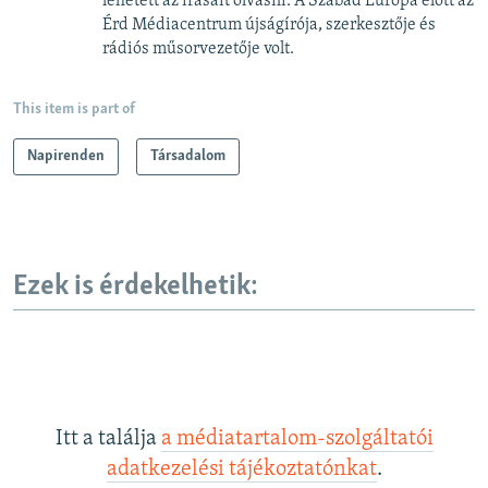
lehetett az írásait olvasni. A Szabad Európa előtt az
d
Érd Médiacentrum újságírója, szerkesztője és
e
rádiós műsorvezetője volt.
This item is part of
Napirenden
Társadalom
Ezek is érdekelhetik:
Itt a találja
a médiatartalom-szolgáltatói
adatkezelési tájékoztatónkat
.