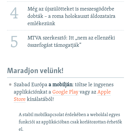
4
Még az újszülötteket is meszesgödörbe
dobták – a roma holokauszt áldozataira
emlékezünk
5
MTVA szerkesztő: Itt „nem az ellenzéki
összefogást támogatják”
Maradjon velünk!
Szabad Európa
a mobilján
: töltse le ingyenes
applikációnkat a
Google Play
vagy az
Apple
Store
kínálatából!
A stabil mobilkapcsolat érdekében a weboldal egyes
funkciói az applikációban csak korlátozottan érhetők
el.