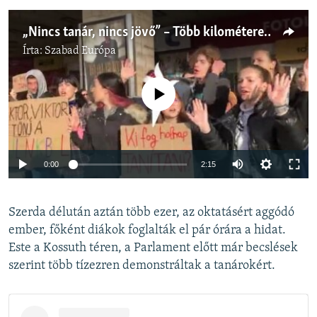
„Nincs tanár, nincs jövő” – Több kilométeres élőlánc a tanárokért
Írta:
Szabad Európa
Jelenleg nincs elérhető tartalom
Auto
0:00
2:15
240p
Szerda délután aztán több ezer, az oktatásért aggódó
360p
ember, főként diákok foglalták el pár órára a hidat.
Auto
240p
360p
480p
480p
Este a Kossuth téren, a Parlament előtt már becslések
720p
szerint több tízezren demonstráltak a tanárokért.
720p
1080p
1080p