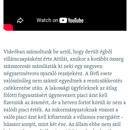
Videóban számoltunk be arról, hogy derült égből
villámcsapásként érte Attilát, amikor a korábbi összeg
százszorosát számlázták ki neki egy negyven
négyzetméteres nyaraló rezsijeként. A férfi esete
valószínűleg nem számít egyedinek a rezsicsökkentés
csökkentése után. A lakossági ügyfeleknek az átlag
fölötti fogyasztásért úgynevezett piaci árat kell
fizetniük az áramért, de a hetven forint körüli ár nem a
valódi piaci érték. Az önkormányzatoknak viszont a
valós piaci árat kell kifizetniük a villamos energiáért –
hússzor annyit, mint két éve. Az állam ebbe nem szól