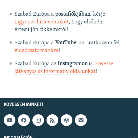
Szabad Európa a
postafiókjában
: kérje
ingyenes hírlevelünket
, hogy elsőként
értesüljön cikkeinkről!
Szabad Európa a
YouTube
-on: iratkozzon fel
videócsatornánkra
!
Szabad Európa az
Instagramon
is:
kövesse
látványos és informatív oldalunkat
! ​
KÖVESSEN MINKET!