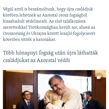
240p
Végül arról is beszámoltunk, hogy újra családjuk
360p
körében lehetnek az Azovstal orosz fogságból
Auto
240p
360p
480p
480p
kiszabadult védelmezői. Az első találkozásra
720p
szeretteikkel Törökországban került sor, ahová az
720p
1080p
Oroszország és Ukrajna között lezajló fogolycserét
1080p
követően vitték a katonákat.
Több hónapnyi fogság után újra láthatták
családjukat az Azovstal védői