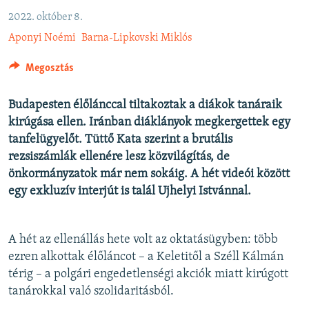
EURÓPAI UNIÓ
2022. október 8.
VILÁG
Aponyi Noémi
Barna-Lipkovski Miklós
KLÍMAVÁLTOZÁS
Megosztás
A MÚLT TANULSÁGAI
Budapesten élőlánccal tiltakoztak a diákok tanáraik
kirúgása ellen. Iránban diáklányok megkergettek egy
KÖVESSEN MINKET!
tanfelügyelőt. Tüttő Kata szerint a brutális
rezsiszámlák ellenére lesz közvilágítás, de
önkormányzatok már nem sokáig. A hét videói között
Valamennyi RFE/RL weboldal
egy exkluzív interjút is talál Ujhelyi Istvánnal.
A hét az ellenállás hete volt az oktatásügyben: több
ezren alkottak élőláncot – a Keletitől a Széll Kálmán
térig – a polgári engedetlenségi akciók miatt kirúgott
tanárokkal való szolidaritásból.