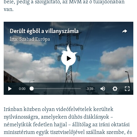
bele, pedig a szolgáltató, az MVM az ő tulajdonában
van.
Derült égből a villanyszámla
Írta:
Szabad Európa
Jelenleg nincs elérhető tartalom
Auto
0:00
3:39
240p
Iránban közben olyan videófelvételek kerültek
360p
nyilvánosságra, amelyeken dühös diáklányok –
Auto
240p
360p
480p
480p
némelyikük fedetlen hajjal – állítólag az iráni oktatási
720p
minisztérium egyik tisztviselőjével szállnak szembe, és
720p
1080p