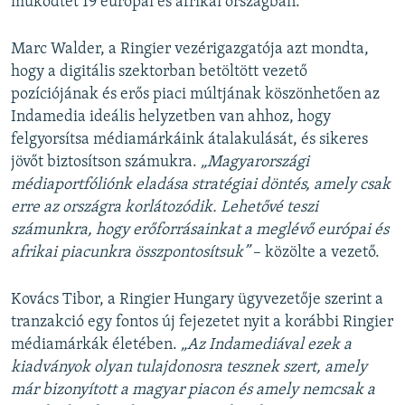
működtet 19 európai és afrikai országban.
Marc Walder, a Ringier vezérigazgatója azt mondta,
hogy a digitális szektorban betöltött vezető
pozíciójának és erős piaci múltjának köszönhetően az
Indamedia ideális helyzetben van ahhoz, hogy
felgyorsítsa médiamárkáink átalakulását, és sikeres
jövőt biztosítson számukra.
„Magyarországi
médiaportfóliónk eladása stratégiai döntés, amely csak
erre az országra korlátozódik. Lehetővé teszi
számunkra, hogy erőforrásainkat a meglévő európai és
afrikai piacunkra összpontosítsuk”
– közölte a vezető.
Kovács Tibor, a Ringier Hungary ügyvezetője szerint a
tranzakció egy fontos új fejezetet nyit a korábbi Ringier
médiamárkák életében.
„Az Indamediával ezek a
kiadványok olyan tulajdonosra tesznek szert, amely
már bizonyított a magyar piacon és amely nemcsak a