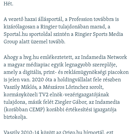
Hét.
A vezető hazai állásportál, a Profession továbbra is
kizárólagosan a Ringier tulajdonában marad, a
Sportal.hu sportoldal szintén a Ringier Sports Media
Group alatt üzemel tovább.
Ahogy a hvg.hu emlékeztetett, az Indamedia Network
a magyar médiapiac egyik legnagyobb szereplője,
amely a digitális, print- és reklámügynökségi piacokon
is jelen van. 2020 óta a holdingvállalat fele részben
Vaszily Miklós, a Mészáros Lőrinchez sorolt,
kormányközeli TV2 elnök-vezérigazgatójának
tulajdona, másik felét Ziegler Gábor, az Indamedia
(korábban CEMP) korábbi értékesítési igazgatója
birtokolja.
Vaszily 2010-14 között az Origo.hu hírportál, ezt