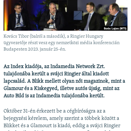
EURÓPAI UNIÓ
VILÁG
KLÍMAVÁLTOZÁS
A MÚLT TANULSÁGAI
Kovács Tibor (balról a második), a Ringier Hungary
ügyvezetője részt vesz egy nemzetközi média konferencián
Budapesten 2023. január 25-én.
KÖVESSEN MINKET!
Az Index kiadója, az Indamedia Network Zrt.
tulajdonába került a svájci Ringier által kiadott
Valamennyi RFE/RL weboldal
lapcsalád. A Blikk mellett olyan női magazinok, mint a
Glamour és a Kiskegyed, illetve autós újság, mint az
Auto Bild is az Indamedia tulajdonába került.
Október 31-én érkezett be a cégbíróságra az a
bejegyzési kérelem, amely szerint a többek között a
Blikket és a Glamourt is kiadó, eddig a svájci Ringier