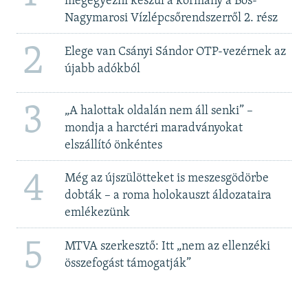
megegyezni készül a kormány a Bős-
Nagymarosi Vízlépcsőrendszerről 2. rész
2
Elege van Csányi Sándor OTP-vezérnek az
újabb adókból
3
„A halottak oldalán nem áll senki” –
mondja a harctéri maradványokat
elszállító önkéntes
4
Még az újszülötteket is meszesgödörbe
dobták – a roma holokauszt áldozataira
emlékezünk
5
MTVA szerkesztő: Itt „nem az ellenzéki
összefogást támogatják”