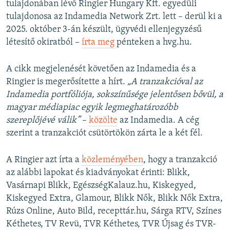
tulajdonában lévő Ringier Hungary Kft. egyedüli
tulajdonosa az Indamedia Network Zrt. lett – derül ki a
2025. október 3-án készült, ügyvédi ellenjegyzésű
létesítő okiratból –
írta meg
pénteken a hvg.hu.
A cikk megjelenését követően az Indamedia és a
Ringier is megerősítette a hírt.
„A tranzakcióval az
Indamedia portfóliója, sokszínűsége jelentősen bővül, a
magyar médiapiac egyik legmeghatározóbb
szereplőjévé válik”
–
közölte
az Indamedia. A cég
szerint a tranzakciót csütörtökön zárta le a két fél.
A Ringier azt írta a
közleményében
, hogy a tranzakció
az alábbi lapokat és kiadványokat érinti: Blikk,
Vasárnapi Blikk, EgészségKalauz.hu, Kiskegyed,
Kiskegyed Extra, Glamour, Blikk Nők, Blikk Nők Extra,
Rúzs Online, Auto Bild, recepttár.hu, Sárga RTV, Színes
Kéthetes, TV Revü, TVR Kéthetes, TVR Újsag és TVR-