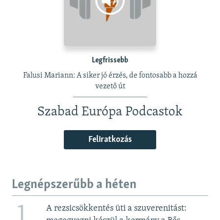
Legfrissebb
Falusi Mariann: A siker jó érzés, de fontosabb a hozzá
vezető út
Szabad Európa Podcastok
Feliratkozás
Legnépszerűbb a héten
1
A rezsicsökkentés üti a szuverenitást: