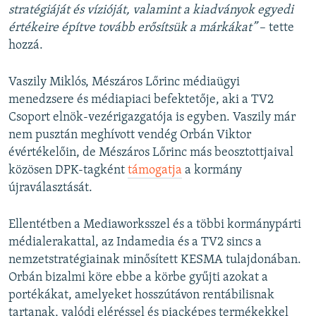
stratégiáját és vízióját, valamint a kiadványok egyedi
értékeire építve tovább erősítsük a márkákat”
– tette
hozzá.
Vaszily Miklós, Mészáros Lőrinc médiaügyi
menedzsere és médiapiaci befektetője, aki a TV2
Csoport elnök-vezérigazgatója is egyben. Vaszily már
nem pusztán meghívott vendég Orbán Viktor
évértékelőin, de Mészáros Lőrinc más beosztottjaival
közösen DPK-tagként
támogatja
a kormány
újraválasztását.
Ellentétben a Mediaworksszel és a többi kormánypárti
médialerakattal, az Indamedia és a TV2 sincs a
nemzetstratégiainak minősített KESMA tulajdonában.
Orbán bizalmi köre ebbe a körbe gyűjti azokat a
portékákat, amelyeket hosszútávon rentábilisnak
tartanak, valódi eléréssel és piacképes termékekkel