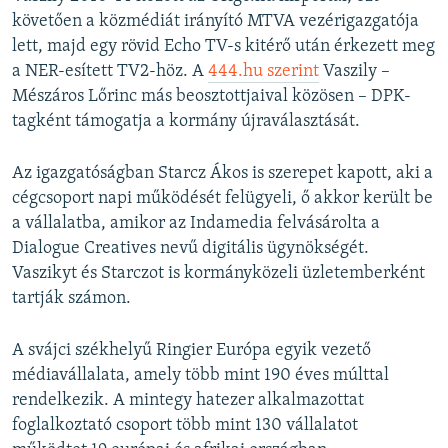
követően a közmédiát irányító MTVA vezérigazgatója
lett, majd egy rövid Echo TV-s kitérő után érkezett meg
a NER-esített TV2-höz. A
444.hu szerint
Vaszily –
Mészáros Lőrinc más beosztottjaival közösen – DPK-
tagként támogatja a kormány újraválasztását.
Az igazgatóságban Starcz Ákos is szerepet kapott, aki a
cégcsoport napi működését felügyeli, ő akkor került be
a vállalatba, amikor az Indamedia felvásárolta a
Dialogue Creatives nevű digitális ügynökségét.
Vaszikyt és Starczot is kormányközeli üzletemberként
tartják számon.
A svájci székhelyű Ringier Európa egyik vezető
médiavállalata, amely több mint 190 éves múlttal
rendelkezik. A mintegy hatezer alkalmazottat
foglalkoztató csoport több mint 130 vállalatot