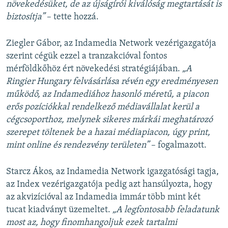
növekedésüket, de az újságírói kiválóság megtartását is
biztosítja”
– tette hozzá.
Ziegler Gábor, az Indamedia Network vezérigazgatója
szerint cégük ezzel a tranzakcióval fontos
mérföldkőhöz ért növekedési stratégiájában.
„A
Ringier Hungary felvásárlása révén egy eredményesen
működő, az Indamediához hasonló méretű, a piacon
erős pozíciókkal rendelkező médiavállalat kerül a
cégcsoporthoz, melynek sikeres márkái meghatározó
szerepet töltenek be a hazai médiapiacon, úgy print,
mint online és rendezvény területen”
– fogalmazott.
Starcz Ákos, az Indamedia Network igazgatósági tagja,
az Index vezérigazgatója pedig azt hansúlyozta, hogy
az akvizícióval az Indamedia immár több mint két
tucat kiadványt üzemeltet.
„A legfontosabb feladatunk
most az, hogy finomhangoljuk ezek tartalmi