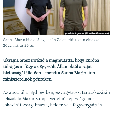
EURÓPAI UNIÓ
VILÁG
KLÍMAVÁLTOZÁS
A MÚLT TANULSÁGAI
Sanna Marin kijevi látogatásán Zelenszkij ukrán elnökkel
KÖVESSEN MINKET!
2022. május 26-án
Ukrajna orosz inváziója megmutatta, hogy Európa
túlságosan függ az Egyesült Államoktól a saját
Valamennyi RFE/RL weboldal
biztonságát illetően – mondta Sanna Marin finn
miniszterelnök pénteken.
Az ausztráliai Sydney-ben, egy agytröszt tanácskozásán
felszólaló Marin Európa védelmi képességeinek
fokozását szorgalmazta, beleértve a fegyvergyártást.