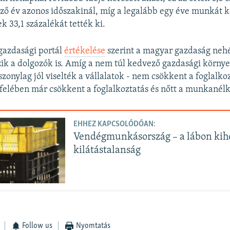
ző év azonos időszakinál, míg a legalább egy éve munkát k
 33,1 százalékát tették ki.
 gazdasági portál
értékelése
szerint a magyar gazdaság nehé
k a dolgozók is. Amíg a nem túl kedvező gazdasági körny
szonylag jól viselték a vállalatok - nem csökkent a foglalkoz
felében már csökkent a foglalkoztatás és nőtt a munkanélk
EHHEZ KAPCSOLÓDÓAN:
Vendégmunkásország – a lábon kih
kilátástalanság
Follow us
Nyomtatás