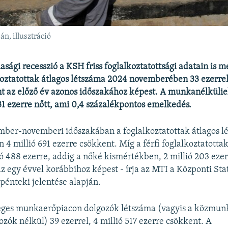
n, illusztráció
sági recesszió a KSH friss foglalkoztatottsági adatain is me
koztatottak átlagos létszáma 2024 novemberében 33 ezerrel,
nt az előző év azonos időszakához képest. A munkanélküli
31 ezerre nőtt, ami 0,4 százalékpontos emelkedés.
ber-novemberi időszakában a foglalkoztatottak átlagos lé
 4 millió 691 ezerre csökkent. Míg a férfi foglalkoztatotta
lió 488 ezerre, addig a nőké kismértékben, 2 millió 203 eze
z egy évvel korábbihoz képest - írja az MTI a Központi Stat
pénteki jelentése alapján.
leges munkaerőpiacon dolgozók létszáma (vagyis a közmun
ozók nélkül) 39 ezerrel, 4 millió 517 ezerre csökkent. A