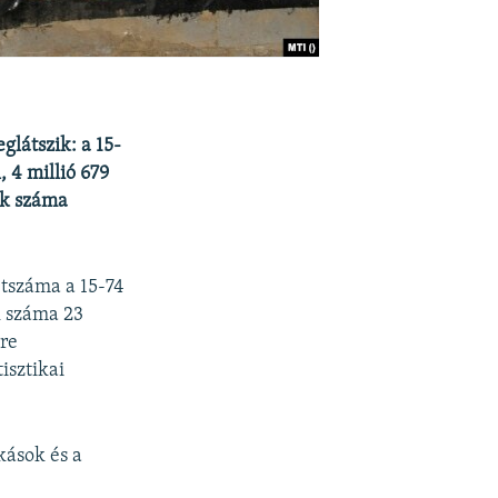
glátszik: a 15-
 4 millió 679
ek száma
tszáma a 15-74
k száma 23
rre
isztikai
kások és a