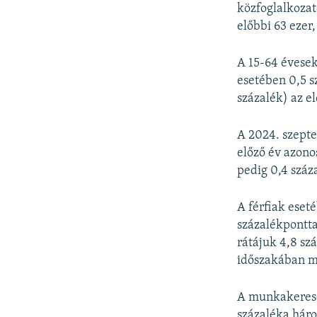
közfoglalkozat
előbbi 63 ezer,
A 15-64 évesek 
esetében 0,5 sz
százalék) az e
A 2024. szept
előző év azono
pedig 0,4 száz
A férfiak eset
százalékpontta
rátájuk 4,8 sz
időszakában m
A munkakeresés
százaléka háro