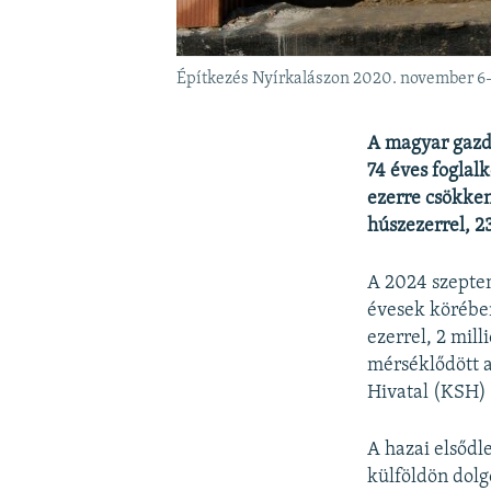
Építkezés Nyírkalászon 2020. november 6-á
A magyar gazda
74 éves foglal
ezerre csökke
húszezerrel, 2
A 2024 szeptem
évesek körében
ezerrel, 2 mil
mérséklődött a
Hivatal (KSH) 
A hazai elsőd
külföldön dolg