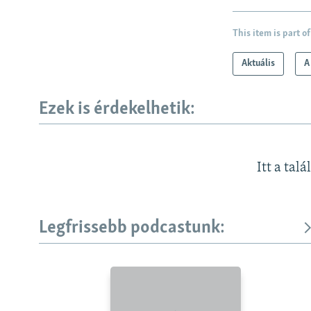
This item is part of
Aktuális
A
Ezek is érdekelhetik:
Itt a talá
Legfrissebb podcastunk:
KÖVESSEN MINKET!
Valamennyi RFE/RL weboldal