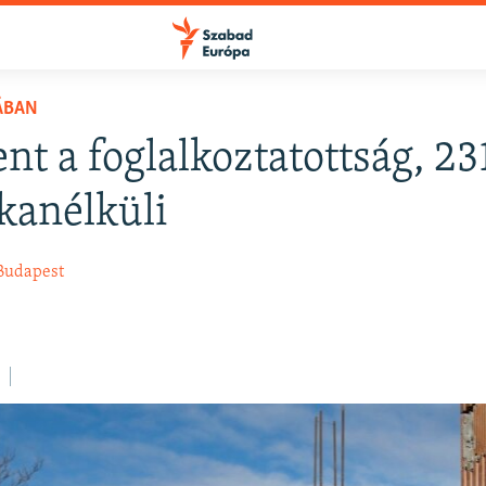
ÁBAN
nt a foglalkoztatottság, 23
FELIRATKOZÁS
kanélküli
Apple Podcasts
Budapest
Spotify
Feliratkozás