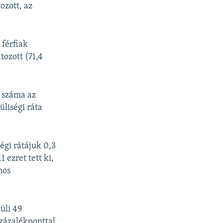
ozott, az
 férfiak
tozott (71,4
 száma az
liségi ráta
égi rátájuk 0,3
 ezret tett ki,
nos
üli 49
százalékponttal