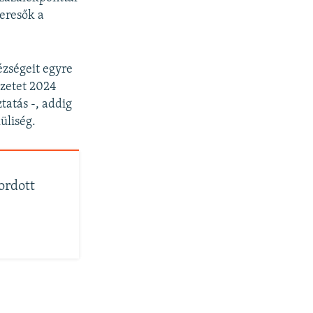
eresők a
zségeit egyre
ezetet 2024
tatás -, addig
üliség.
ordott