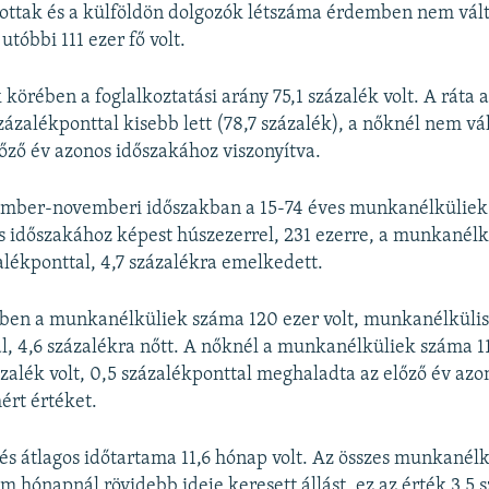
ottak és a külföldön dolgozók létszáma érdemben nem vált
 utóbbi 111 ezer fő volt.
körében a foglalkoztatási arány 75,1 százalék volt. A ráta a
ázalékponttal kisebb lett (78,7 százalék), a nőknél nem vál
lőző év azonos időszakához viszonyítva.
ember-novemberi időszakban a 15-74 éves munkanélküliek
s időszakához képest húszezerrel, 231 ezerre, a munkanélkü
alékponttal, 4,7 százalékra emelkedett.
ében a munkanélküliek száma 120 ezer volt, munkanélkülis
l, 4,6 százalékra nőtt. A nőknél a munkanélküliek száma 111
ázalék volt, 0,5 százalékponttal meghaladta az előző év azo
ért értéket.
 átlagos időtartama 11,6 hónap volt. Az összes munkanélk
m hónapnál rövidebb ideje keresett állást, ez az érték 3,5 