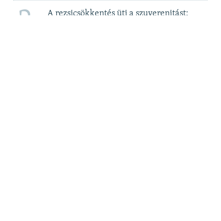
2
A rezsicsökkentés üti a szuverenitást:
megegyezni készül a kormány a Bős-
Nagymarosi Vízlépcsőrendszerről 2. rész
3
Elege van Csányi Sándor OTP-vezérnek az
újabb adókból
4
Még az újszülötteket is meszesgödörbe
dobták – a roma holokauszt áldozataira
emlékezünk
5
MTVA szerkesztő: Itt „nem az ellenzéki
összefogást támogatják”
Ó
KÖVESSEN MINKET!