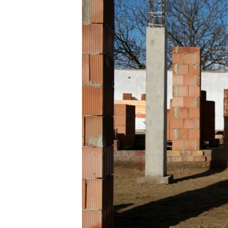
EURÓPAI UNIÓ
VILÁG
KLÍMAVÁLTOZÁS
A MÚLT TANULSÁGAI