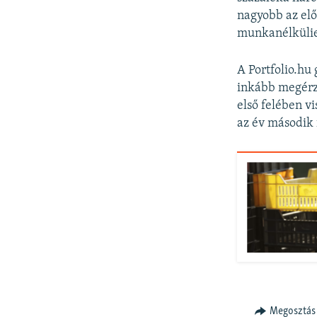
nagyobb az elő
munkanélküliek
A Portfolio.hu
inkább megérzi
első felében vi
az év második 
Megosztás