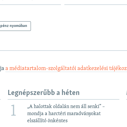
 pénz nyomában
lja
a médiatartalom-szolgáltatói adatkezelési tájéko
Legnépszerűbb a héten
1
„A halottak oldalán nem áll senki” –
mondja a harctéri maradványokat
elszállító önkéntes