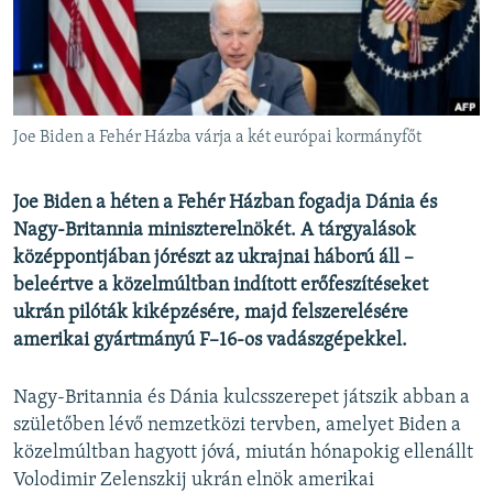
EURÓPAI UNIÓ
VILÁG
KLÍMAVÁLTOZÁS
A MÚLT TANULSÁGAI
Joe Biden a Fehér Házba várja a két európai kormányfőt
KÖVESSEN MINKET!
Joe Biden a héten a Fehér Házban fogadja Dánia és
Nagy-Britannia miniszterelnökét. A tárgyalások
középpontjában jórészt az ukrajnai háború áll –
beleértve a közelmúltban indított erőfeszítéseket
Valamennyi RFE/RL weboldal
ukrán pilóták kiképzésére, majd felszerelésére
amerikai gyártmányú F–16-os vadászgépekkel.
Nagy-Britannia és Dánia kulcsszerepet játszik abban a
születőben lévő nemzetközi tervben, amelyet Biden a
közelmúltban hagyott jóvá, miután hónapokig ellenállt
Volodimir Zelenszkij ukrán elnök amerikai