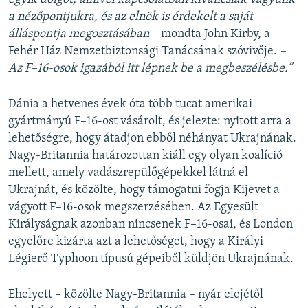
a nézőpontjukra, és az elnök is érdekelt a saját
álláspontja megosztásában
– mondta John Kirby, a
Fehér Ház Nemzetbiztonsági Tanácsának szóvivője.
–
Az F–16-osok igazából itt lépnek be a megbeszélésbe.”
Dánia a hetvenes évek óta több tucat amerikai
gyártmányú F–16-ost vásárolt, és jelezte: nyitott arra a
lehetőségre, hogy átadjon ebből néhányat Ukrajnának.
Nagy-Britannia határozottan kiáll egy olyan koalíció
mellett, amely vadászrepülőgépekkel látná el
Ukrajnát, és közölte, hogy támogatni fogja Kijevet a
vágyott F–16-osok megszerzésében. Az Egyesült
Királyságnak azonban nincsenek F–16-osai, és London
egyelőre kizárta azt a lehetőséget, hogy a Királyi
Légierő Typhoon típusú gépeiből küldjön Ukrajnának.
Ehelyett – közölte Nagy-Britannia – nyár elejétől