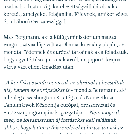
azoknak a biztonsági kötelezettségvállalásoknak a
keretét, amelyeket felajánlhat Kijevnek, amikor véget
ér a háború Oroszországgal.
Max Bergmann, aki a külügyminisztérium magas
rangú tisztviselője volt az Obama-kormány idején, azt
mondta: Bidennek és európai társainak az a feladatuk,
hogy egyetértésre jussanak arról, mi jöjjön Ukrajna
várva várt ellentámadása után.
„A konfliktus során nemcsak az ukránokat becsültük
alá, hanem az európaiakat is
– mondta Bergmann, aki
jelenleg a washingtoni Stratégiai és Nemzetközi
Tanulmányok Központja európai, oroszországi és
eurázsiai programjának igazgatója.
– Nem inognak
meg, de folyamatosan új forrásokat kell találniuk
ahhoz, hogy katonai felszereléseket biztosítsanak az