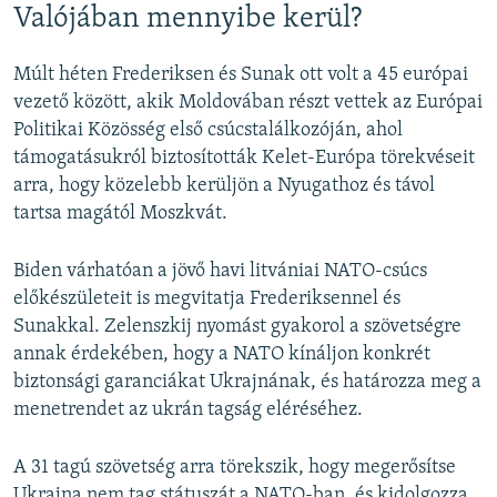
Valójában mennyibe kerül?
Múlt héten Frederiksen és Sunak ott volt a 45 európai
vezető között, akik Moldovában részt vettek az Európai
Politikai Közösség első csúcstalálkozóján, ahol
támogatásukról biztosították Kelet-Európa törekvéseit
arra, hogy közelebb kerüljön a Nyugathoz és távol
tartsa magától Moszkvát.
Biden várhatóan a jövő havi litvániai NATO-csúcs
előkészületeit is megvitatja Frederiksennel és
Sunakkal. Zelenszkij nyomást gyakorol a szövetségre
annak érdekében, hogy a NATO kínáljon konkrét
biztonsági garanciákat Ukrajnának, és határozza meg a
menetrendet az ukrán tagság eléréséhez.
A 31 tagú szövetség arra törekszik, hogy megerősítse
Ukrajna nem tag státuszát a NATO-ban, és kidolgozza