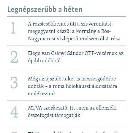
Legnépszerűbb a héten
1
A rezsicsökkentés üti a szuverenitást:
megegyezni készül a kormány a Bős-
Nagymarosi Vízlépcsőrendszerről 2. rész
2
Elege van Csányi Sándor OTP-vezérnek az
újabb adókból
3
Még az újszülötteket is meszesgödörbe
dobták – a roma holokauszt áldozataira
emlékezünk
4
MTVA szerkesztő: Itt „nem az ellenzéki
összefogást támogatják”