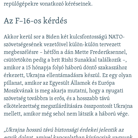
repülőgépekre vonatkozó kéréseinek.
Az F–16-os kérdés
Akkor kerül sor a Biden két kulcsfontosságú NATO-
szövetségesének vezetőivel külön-külön tervezett
megbeszélésre – hétfőn a dán Mette Frederiksennel,
csütörtökön pedig a brit Rishi Sunakkal találkozik –,
amikor a 15 hónapja folyó háború döntő szakaszához
érkezett, Ukrajna ellentámadásra készül. Ez egy olyan
pillanat, amikor az Egyesült Államok és Európa
Moszkvának is meg akarja mutatni, hogy a nyugati
szövetség továbbra is erős, és a hosszabb távú
elkötelezettség megszilárdítására összpontosít Ukrajna
mellett, amikor még sehol nem látszik a háború vége.
„Ukrajna hosszú távú biztonsági érdekei jelentik az
egyik dolgot, amivel kapcsolatban kíváncsiak vagyunk