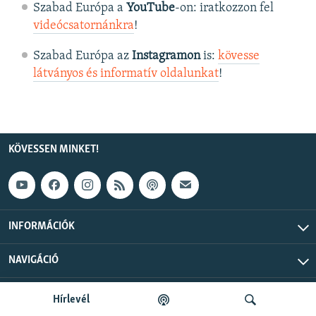
Szabad Európa a
YouTube
-on: iratkozzon fel
videócsatornánkra
!
Szabad Európa az
Instagramon
is:
kövesse
látványos és informatív oldalunkat
! ​
KÖVESSEN MINKET!
INFORMÁCIÓK
NAVIGÁCIÓ
Szabad Európa © 2026 RFE/RL, Inc. Minden jog fenntartva.
Hírlevél