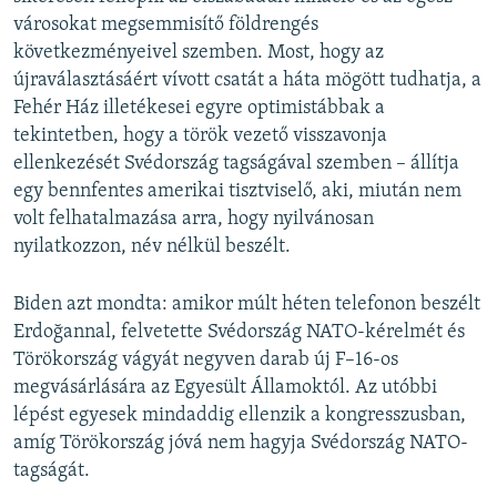
városokat megsemmisítő földrengés
következményeivel szemben. Most, hogy az
újraválasztásáért vívott csatát a háta mögött tudhatja, a
Fehér Ház illetékesei egyre optimistábbak a
tekintetben, hogy a török vezető visszavonja
ellenkezését Svédország tagságával szemben – állítja
egy bennfentes amerikai tisztviselő, aki, miután nem
volt felhatalmazása arra, hogy nyilvánosan
nyilatkozzon, név nélkül beszélt.
Biden azt mondta: amikor múlt héten telefonon beszélt
Erdoğannal, felvetette Svédország NATO-kérelmét és
Törökország vágyát negyven darab új F–16-os
megvásárlására az Egyesült Államoktól. Az utóbbi
lépést egyesek mindaddig ellenzik a kongresszusban,
amíg Törökország jóvá nem hagyja Svédország NATO-
tagságát.