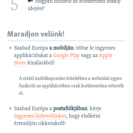
5
Hogyan hűthető az atomerőmű aszály
idején?
Maradjon velünk!
Szabad Európa
a mobilján
: töltse le ingyenes
applikációnkat a
Google Play
vagy az
Apple
Store
kínálatából!
A stabil mobilkapcsolat érdekében a weboldal egyes
funkciói az applikációban csak korlátozottan érhetők
el.
Szabad Európa a
postafiókjában
: kérje
ingyenes hírlevelünket
, hogy elsőként
értesüljön cikkeinkről!