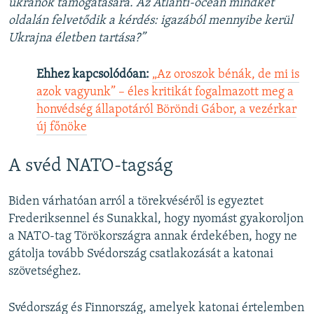
ukránok támogatására. Az Atlanti-óceán mindkét
oldalán felvetődik a kérdés: igazából mennyibe kerül
Ukrajna életben tartása?”
Ehhez kapcsolódóan:
„Az oroszok bénák, de mi is
azok vagyunk” – éles kritikát fogalmazott meg a
honvédség állapotáról Böröndi Gábor, a vezérkar
új főnöke
A svéd NATO-tagság
Biden várhatóan arról a törekvéséről is egyeztet
Frederiksennel és Sunakkal, hogy nyomást gyakoroljon
a NATO-tag Törökországra annak érdekében, hogy ne
gátolja tovább Svédország csatlakozását a katonai
szövetséghez.
Svédország és Finnország, amelyek katonai értelemben