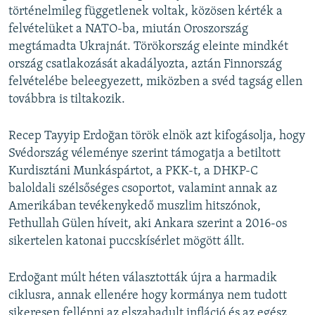
történelmileg függetlenek voltak, közösen kérték a
felvételüket a NATO-ba, miután Oroszország
megtámadta Ukrajnát. Törökország eleinte mindkét
ország csatlakozását akadályozta, aztán Finnország
felvételébe beleegyezett, miközben a svéd tagság ellen
továbbra is tiltakozik.
Recep Tayyip Erdoğan török elnök azt kifogásolja, hogy
Svédország véleménye szerint támogatja a betiltott
Kurdisztáni Munkáspártot, a PKK-t, a DHKP-C
baloldali szélsőséges csoportot, valamint annak az
Amerikában tevékenykedő muszlim hitszónok,
Fethullah Gülen híveit, aki Ankara szerint a 2016-os
sikertelen katonai puccskísérlet mögött állt.
Erdoğant múlt héten választották újra a harmadik
ciklusra, annak ellenére hogy kormánya nem tudott
sikeresen fellépni az elszabadult infláció és az egész