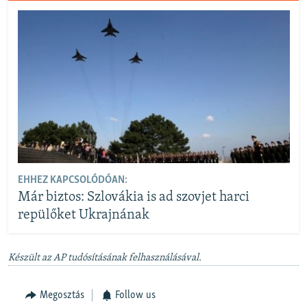
EHHEZ KAPCSOLÓDÓAN:
Már biztos: Szlovákia is ad szovjet harci
repülőket Ukrajnának
Készült az AP tudósításának felhasználásával.
Megosztás
Follow us