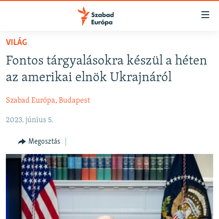
Akadálymentes
mód
Ugrás
VILÁG
a
NAPIRENDEN
Fontos tárgyalásokra készül a héten
fő
AKTUÁLIS
oldalra
az amerikai elnök Ukrajnáról
FELIRATKOZÁS
PODCASTOK
Ugrás
a
Szabad Európa, Budapest
VIDEÓK
tartalomjegyzékre
Spotify
2023. június 5.
ELEMZŐ
Ugrás
a
NER15
Megosztás
Feliratkozás
keresésre
SZABADON
TÁRSADALOM
DEMOKRÁCIA
A PÉNZ NYOMÁBAN