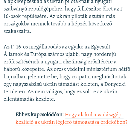
alapkiképzést ad az ukrán pilótáknak a nyugati
szabványú repülőgépekre, hogy felkészítse őket az F–
16-osok repülésére. Az ukrán pilóták ezután más
országokba mennek tovább a képzés következő
szakaszaira.
Az F–16-os megállapodás az egyike az Egyesült
Államok és Európa számos újabb, nagy horderejű
erőfeszítésének a nyugati elszántság erősítésére a
háború közepette. Az orosz védelmi minisztérium hétfő
hajnalban jelentette be, hogy csapatai meghiúsítottak
egy nagyszabású ukrán támadást keleten, a Donyecki
területen. Az nem világos, hogy ez volt-e az ukrán
ellentámadás kezdete.
Ehhez kapcsolódóan:
​
Hogy alakul a vadászgép-
koalíció az ukrán légierő támogatása érdekében?