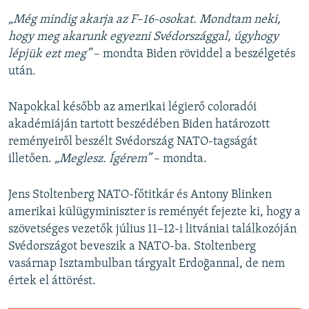
„Még mindig akarja az F–16-osokat. Mondtam neki,
hogy meg akarunk egyezni Svédországgal, úgyhogy
lépjük ezt meg”
– mondta Biden röviddel a beszélgetés
után.
Napokkal később az amerikai légierő coloradói
akadémiáján tartott beszédében Biden határozott
reményeiről beszélt Svédország NATO-tagságát
illetően.
„Meglesz. Ígérem”
– mondta.
Jens Stoltenberg NATO-főtitkár és Antony Blinken
amerikai külügyminiszter is reményét fejezte ki, hogy a
szövetséges vezetők július 11–12-i litvániai találkozóján
Svédországot beveszik a NATO-ba. Stoltenberg
vasárnap Isztambulban tárgyalt Erdoğannal, de nem
értek el áttörést.