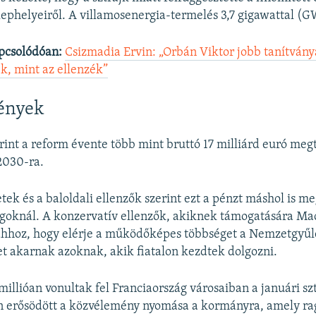
elephelyeiről. A villamosenergia-termelés 3,7 gigawattal (GW
pcsolódóan:
Csizmadia Ervin: „Orbán Viktor jobb tanítvány
, mint az ellenzék”
ények
int a reform évente több mint bruttó 17 milliárd euró meg
 2030-ra.
tek és a baloldali ellenzők szerint ezt a pénzt máshol is m
agoknál. A konzervatív ellenzők, akiknek támogatására M
ahhoz, hogy elérje a működőképes többséget a Nemzetgyűl
 akarnak azoknak, akik fiatalon kezdtek dolgozni.
illióan vonultak fel Franciaország városaiban a januári szt
n erősödött a közvélemény nyomása a kormányra, amely ra