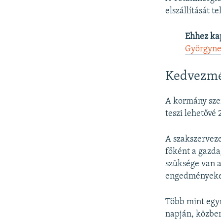
elszállítását t
Ehhez ka
Györgynek
Kedvezm
A kormány szer
teszi lehetővé
A szakszerveze
főként a gazd
szüksége van 
engedményeket
Több mint egym
napján, közbe