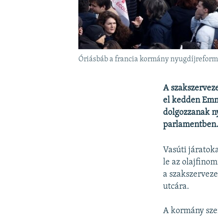
Óriásbáb a francia kormány nyugdíjreformt
A szakszerveze
el kedden Emma
dolgozzanak ny
parlamentben
Vasúti járatoka
le az olajfino
a szakszerveze
utcára.
A kormány szer