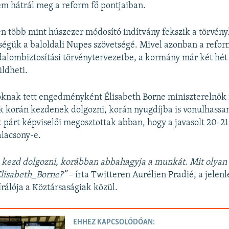
m hátrál meg a reform fő pontjaiban.
 több mint húszezer módosító indítvány fekszik a törvény
égük a baloldali Nupes szövetségé. Mivel azonban a refor
dalombiztosítási törvénytervezetbe, a kormány már két hét 
üldheti.
knak tett engedményként Élisabeth Borne miniszterelnök f
k korán kezdenek dolgozni, korán nyugdíjba is vonulhassa
 párt képviselői megosztottak abban, hogy a javasolt 20-2
alacsony-e.
 kezd dolgozni, korábban abbahagyja a munkát. Mit olyan
lisabeth_Borne?”
– írta Twitteren Aurélien Pradié, a jelenl
írálója a Köztársaságiak közül.
EHHEZ KAPCSOLÓDÓAN: