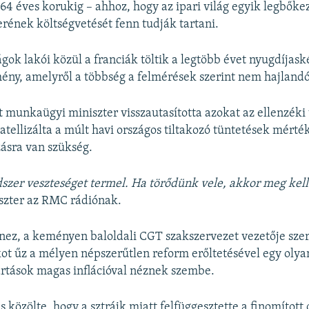
4 éves korukig – ahhoz, hogy az ipari világ egyik legbők
rének költségvetését fenn tudják tartani.
ok lakói közül a franciák töltik a legtöbb évet nyugdíjask
ény, amelyről a többség a felmérések szerint nem hajland
t munkaügyi miniszter visszautasította azokat az ellenzéki
tellizálta a múlt havi országos tiltakozó tüntetések mérték
ásra van szükség.
szer veszteséget termel. Ha törődünk vele, akkor meg ke
szter az RMC rádiónak.
nez, a keményen baloldali CGT szakszervezet vezetője sze
kot űz a mélyen népszerűtlen reform erőltetésével egy oly
rtások magas inflációval néznek szembe.
s közölte, hogy a sztrájk miatt felfüggesztette a finomítot