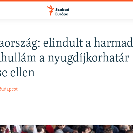
aország: elindult a harmad
FELIRATKOZÁS
khullám a nyugdíjkorhatár
e ellen
Apple Podcasts
Budapest
Spotify
Feliratkozás