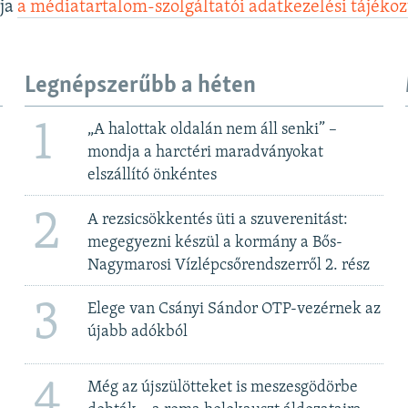
lja
a médiatartalom-szolgáltatói adatkezelési tájéko
Legnépszerűbb a héten
1
„A halottak oldalán nem áll senki” –
mondja a harctéri maradványokat
elszállító önkéntes
2
A rezsicsökkentés üti a szuverenitást:
megegyezni készül a kormány a Bős-
Nagymarosi Vízlépcsőrendszerről 2. rész
3
Elege van Csányi Sándor OTP-vezérnek az
újabb adókból
4
Még az újszülötteket is meszesgödörbe