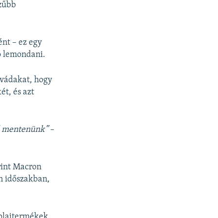
ezűbb
ént – ez egy
ó lemondani.
 vádakat, hogy
ét, és azt
ll mentenünk”
–
rint Macron
an időszakban,
t olajtermékek