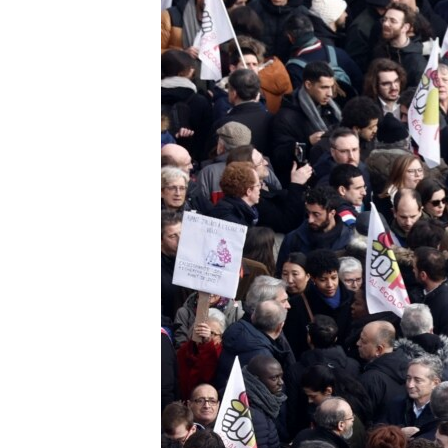
EURÓPAI UNIÓ
VILÁG
KLÍMAVÁLTOZÁS
A MÚLT TANULSÁGAI