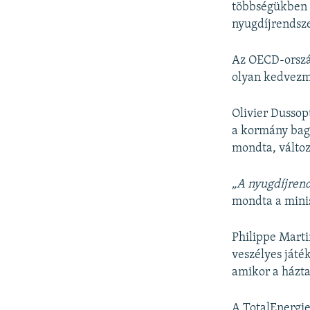
többségükben 6
nyugdíjrendsze
Az OECD-ország
olyan kedvezm
Olivier Dussop
a kormány baga
mondta, változ
„A nyugdíjrend
mondta a mini
Philippe Marti
veszélyes játé
amikor a házta
A TotalEnergie