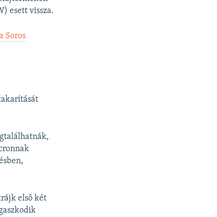
) esett vissza.
a Soros
takarítását
egtalálhatnák,
acronnak
ésben,
rájk első két
gaszkodik