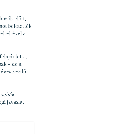
hozók előtt,
mot beletették
elteltével a
elajánlotta,
nak – de a
1 éves kezdő
 nehéz
egi javaslat