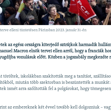
erve elleni tüntetésen Párizsban 2023. január 31-én
tek az egész országra kiterjedő sztrájkok harmadik hullám
nuel Macron elnök tervei ellen arról, hogy a franciák ho
ugdíjba vonulásuk előtt. Közben a jogszabály megkezdte r
.
t töröltek, iskolákban szakították meg a tanítást, szállításo
mítókból, miután több szektorban is beszüntették a munkát 
tek ismét arra szólították fel a polgárokat, hogy tömegese
int az embereknek két évvel tovább kell dolgozniuk – vag