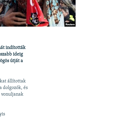
át indították
sszabb ideig
ögös útját a
kat állítottak
a dolgozók, és
n vonuljanak
yis