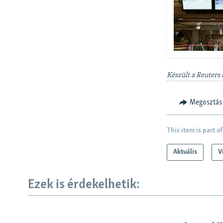
Készült a Reuters
Megosztás
This item is part of
Aktuális
V
Ezek is érdekelhetik: