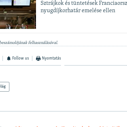
Sztrájkok és tüntetések Franciaors
nyugdíjkorhatár emelése ellen
 beszámolójának felhasználásával.
Follow us
Nyomtatás
ilág