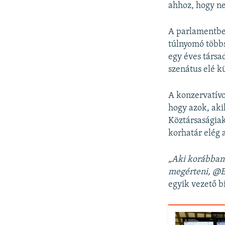
ahhoz, hogy ne
A parlamentben
túlnyomó többs
egy éves társa
szenátus elé k
A konzervatívo
hogy azok, aki
Köztársaságiak
korhatár elég 
„Aki korábban
megérteni, @E
egyik vezető b