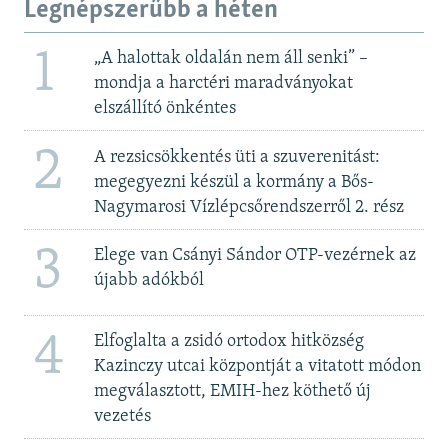
Legnépszerűbb a héten
1
„A halottak oldalán nem áll senki” –
mondja a harctéri maradványokat
elszállító önkéntes
2
A rezsicsökkentés üti a szuverenitást:
megegyezni készül a kormány a Bős-
Nagymarosi Vízlépcsőrendszerről 2. rész
3
Elege van Csányi Sándor OTP-vezérnek az
újabb adókból
4
Elfoglalta a zsidó ortodox hitközség
Kazinczy utcai központját a vitatott módon
megválasztott, EMIH-hez köthető új
vezetés