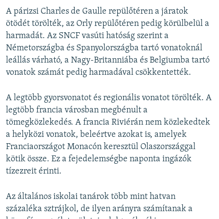
A párizsi Charles de Gaulle repülőtéren a járatok
ötödét törölték, az Orly repülőtéren pedig körülbelül a
harmadát. Az SNCF vasúti hatóság szerint a
Németországba és Spanyolországba tartó vonatoknál
leállás várható, a Nagy-Britanniába és Belgiumba tartó
vonatok számát pedig harmadával csökkentették.
A legtöbb gyorsvonatot és regionális vonatot törölték. A
legtöbb francia városban megbénult a
tömegközlekedés. A francia Riviérán nem közlekedtek
a helyközi vonatok, beleértve azokat is, amelyek
Franciaországot Monacón keresztül Olaszországgal
kötik össze. Ez a fejedelemségbe naponta ingázók
tízezreit érinti.
Az általános iskolai tanárok több mint hatvan
százaléka sztrájkol, de ilyen arányra számítanak a