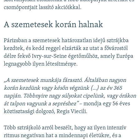
csomópontjait lassító akcióikkal.
A szemetesek korán halnak
Párizsban a szemetesek határozatlan idejű sztrájkba
kezdtek, és kedd reggel elzárták az utat a fővárostól
délre fekvő Ivry-sur-Seine égetőműhöz, amely Európa
legnagyobb ilyen létesítménye.
„A szemetesek munkája fárasztó. Általában nagyon
korán kezdünk vagy későn végzünk (…) az év 365
napján. Többnyire nagy súlyokat cipelünk, vagy órákon
át talpon vagyunk a sepréshez”
– mondja egy 56 éves
köztisztasági dolgozó, Regis Viecili.
Több sztrájkoló arról beszélt, hogy az ilyen intenzív
ritmus negatívan hat a mindennapi életükre, és a