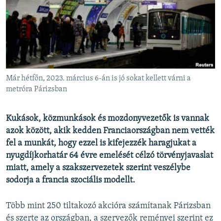
EURÓPAI UNIÓ
VILÁG
KLÍMAVÁLTOZÁS
A MÚLT TANULSÁGAI
Már hétfőn, 2023. március 6-án is jó sokat kellett várni a
KÖVESSEN MINKET!
metróra Párizsban
Kukások, közmunkások és mozdonyvezetők is vannak
azok között, akik kedden Franciaországban nem vették
Valamennyi RFE/RL weboldal
fel a munkát, hogy ezzel is kifejezzék haragjukat a
nyugdíjkorhatár 64 évre emelését célzó törvényjavaslat
miatt, amely a szakszervezetek szerint veszélybe
sodorja a francia szociális modellt.
Több mint 250 tiltakozó akcióra számítanak Párizsban
és szerte az országban, a szervezők reményei szerint ez