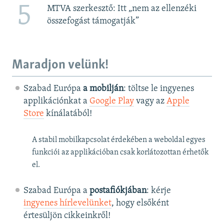
5
MTVA szerkesztő: Itt „nem az ellenzéki
összefogást támogatják”
Maradjon velünk!
Szabad Európa
a mobilján
: töltse le ingyenes
applikációnkat a
Google Play
vagy az
Apple
Store
kínálatából!
A stabil mobilkapcsolat érdekében a weboldal egyes
funkciói az applikációban csak korlátozottan érhetők
el.
Szabad Európa a
postafiókjában
: kérje
ingyenes hírlevelünket
, hogy elsőként
értesüljön cikkeinkről!