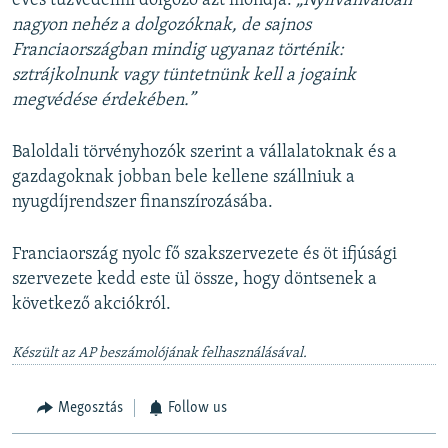
éves tűzvédelmi dolgozó azt mondja:
„Nyilvánvalóan
nagyon nehéz a dolgozóknak, de sajnos
Franciaországban mindig ugyanaz történik:
sztrájkolnunk vagy tüntetnünk kell a jogaink
megvédése érdekében.”
Baloldali törvényhozók szerint a vállalatoknak és a
gazdagoknak jobban bele kellene szállniuk a
nyugdíjrendszer finanszírozásába.
Franciaország nyolc fő szakszervezete és öt ifjúsági
szervezete kedd este ül össze, hogy döntsenek a
következő akciókról.
Készült az AP beszámolójának felhasználásával.
Megosztás
Follow us