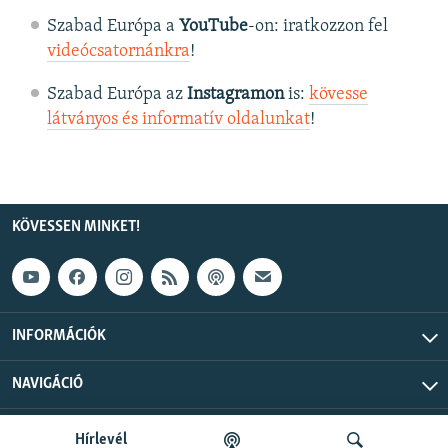
Szabad Európa a
YouTube
-on: iratkozzon fel
videócsatornánkra
!
Szabad Európa az
Instagramon
is:
kövesse
látványos és informatív oldalunkat
! ​
KÖVESSEN MINKET!
INFORMÁCIÓK
NAVIGÁCIÓ
Szabad Európa © 2026 RFE/RL, Inc. Minden jog fenntartva.
Hírlevél