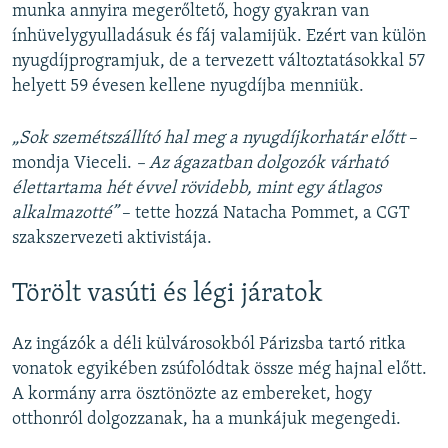
munka annyira megerőltető, hogy gyakran van
ínhüvelygyulladásuk és fáj valamijük. Ezért van külön
nyugdíjprogramjuk, de a tervezett változtatásokkal 57
helyett 59 évesen kellene nyugdíjba menniük.
„Sok szemétszállító hal meg a nyugdíjkorhatár előtt
–
mondja Vieceli.
– Az ágazatban dolgozók várható
élettartama hét évvel rövidebb, mint egy átlagos
alkalmazotté”
– tette hozzá Natacha Pommet, a CGT
szakszervezeti aktivistája.
Törölt vasúti és légi járatok
Az ingázók a déli külvárosokból Párizsba tartó ritka
vonatok egyikében zsúfolódtak össze még hajnal előtt.
A kormány arra ösztönözte az embereket, hogy
otthonról dolgozzanak, ha a munkájuk megengedi.