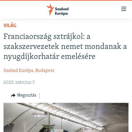
Akadálymentes
mód
Ugrás
VILÁG
a
NAPIRENDEN
Franciaország sztrájkol: a
fő
AKTUÁLIS
oldalra
szakszervezetek nemet mondanak a
FELIRATKOZÁS
PODCASTOK
Ugrás
nyugdíjkorhatár emelésére
a
VIDEÓK
tartalomjegyzékre
Szabad Európa, Budapest
Spotify
ELEMZŐ
Ugrás
a
2023. március 7.
NER15
Feliratkozás
keresésre
SZABADON
Megosztás
TÁRSADALOM
DEMOKRÁCIA
A PÉNZ NYOMÁBAN