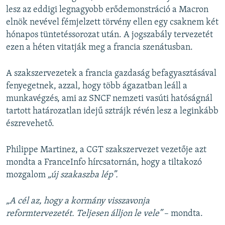
lesz az eddigi legnagyobb erődemonstráció a Macron
elnök nevével fémjelzett törvény ellen egy csaknem két
hónapos tüntetéssorozat után. A jogszabály tervezetét
ezen a héten vitatják meg a francia szenátusban.
A szakszervezetek a francia gazdaság befagyasztásával
fenyegetnek, azzal, hogy több ágazatban leáll a
munkavégzés, ami az SNCF nemzeti vasúti hatóságnál
tartott határozatlan idejű sztrájk révén lesz a leginkább
észrevehető.
Philippe Martinez, a CGT szakszervezet vezetője azt
mondta a FranceInfo hírcsatornán, hogy a tiltakozó
mozgalom
„új szakaszba lép”.
„A cél az, hogy a kormány visszavonja
reformtervezetét. Teljesen álljon le vele”
– mondta.