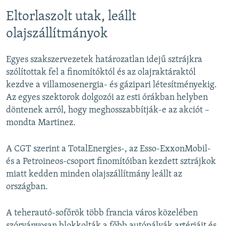
Eltorlaszolt utak, leállt
olajszállítmányok
Egyes szakszervezetek határozatlan idejű sztrájkra
szólítottak fel a finomítóktól és az olajraktáraktól
kezdve a villamosenergia- és gázipari létesítményekig.
Az egyes szektorok dolgozói az esti órákban helyben
döntenek arról, hogy meghosszabbítják-e az akciót –
mondta Martinez.
A CGT szerint a TotalEnergies-, az Esso-ExxonMobil-
és a Petroineos-csoport finomítóiban kezdett sztrájkok
miatt kedden minden olajszállítmány leállt az
országban.
A teherautó-sofőrök több francia város közelében
szórványosan blokkolták a főbb autópályák artériáit és