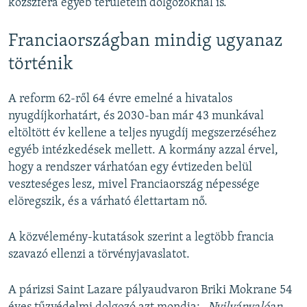
közszféra egyéb területein dolgozóknál is.
Franciaországban mindig ugyanaz
történik
A reform 62-ről 64 évre emelné a hivatalos
nyugdíjkorhatárt, és 2030-ban már 43 munkával
eltöltött év kellene a teljes nyugdíj megszerzéséhez
egyéb intézkedések mellett. A kormány azzal érvel,
hogy a rendszer várhatóan egy évtizeden belül
veszteséges lesz, mivel Franciaország népessége
elöregszik, és a várható élettartam nő.
A közvélemény-kutatások szerint a legtöbb francia
szavazó ellenzi a törvényjavaslatot.
A párizsi Saint Lazare pályaudvaron Briki Mokrane 54