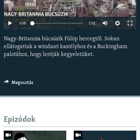
EURÓPAI UNIÓ
VILÁG
Auto
0:00
2:02
KLÍMAVÁLTOZÁS
240p
Nagy-Britannia búcsúzik Fülöp hercegtől. Sokan
A MÚLT TANULSÁGAI
360p
ellátogattak a windsori kastélyhoz és a Buckingham
palotához, hogy leróják kegyeletüket.
480p
KÖVESSEN MINKET!
Auto
240p
360p
480p
720p
720p
1080p
1080p
Megosztás
Valamennyi RFE/RL weboldal
Epizódok