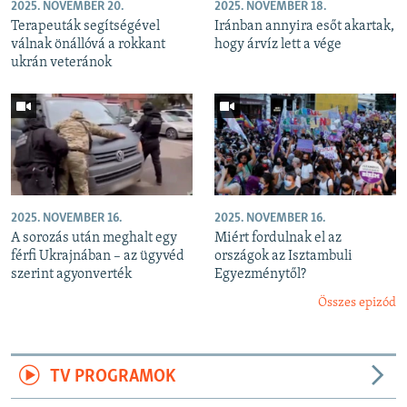
2025. NOVEMBER 20.
2025. NOVEMBER 18.
Terapeuták segítségével
Iránban annyira esőt akartak,
válnak önállóvá a rokkant
hogy árvíz lett a vége
ukrán veteránok
2025. NOVEMBER 16.
2025. NOVEMBER 16.
A sorozás után meghalt egy
Miért fordulnak el az
férfi Ukrajnában – az ügyvéd
országok az Isztambuli
szerint agyonverték
Egyezménytől?
Összes epizód
TV PROGRAMOK