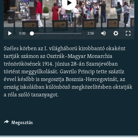
Jelenleg nincs elérhető tartalom
EURÓPAI UNIÓ
VILÁG
KLÍMAVÁLTOZÁS
Auto
0:00
2:56
A MÚLT TANULSÁGAI
240p
Széles körben az I. világháború kirobbantó okaként
360p
KÖVESSEN MINKET!
tartják számon az Osztrák–Magyar Monarchia
trónörökösének 1914. június 28-án Szarajevóban
480p
Auto
240p
360p
480p
történt meggyilkolását. Gavrilo Princip tette száztíz
720p
évvel később is megosztja Bosznia-Hercegovinát, az
720p
1080p
Valamennyi RFE/RL weboldal
1080p
ország iskoláiban különböző megközelítésben oktatják
a róla szóló tananyagot.
Megosztás