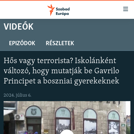
Akadálymentes
mód
Ugrás
VIDEÓK
a
NAPIRENDEN
fő
AKTUÁLIS
EPIZÓDOK
RÉSZLETEK
oldalra
PODCASTOK
Ugrás
Hős vagy terrorista? Iskolánként
a
VIDEÓK
tartalomjegyzékre
változó, hogy mutatják be Gavrilo
ELEMZŐ
Ugrás
Principet a boszniai gyerekeknek
a
NER15
keresésre
2024. július 6.
SZABADON
TÁRSADALOM
DEMOKRÁCIA
A PÉNZ NYOMÁBAN