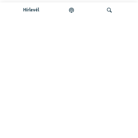
Hírlevél
Legfrissebb podcastunk:
Keresés
Legfrissebb
Falusi Mariann: A siker jó érzés, de fontosabb a hozzá
vezető út