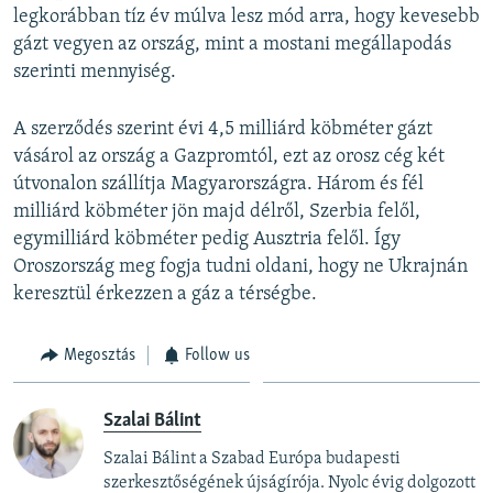
legkorábban tíz év múlva lesz mód arra, hogy kevesebb
gázt vegyen az ország, mint a mostani megállapodás
szerinti mennyiség.
A szerződés szerint évi 4,5 milliárd köbméter gázt
vásárol az ország a Gazpromtól, ezt az orosz cég két
útvonalon szállítja Magyarországra. Három és fél
milliárd köbméter jön majd délről, Szerbia felől,
egymilliárd köbméter pedig Ausztria felől. Így
Oroszország meg fogja tudni oldani, hogy ne Ukrajnán
keresztül érkezzen a gáz a térségbe.
Megosztás
Follow us
Szalai Bálint
Szalai Bálint a Szabad Európa budapesti
szerkesztőségének újságírója. Nyolc évig dolgozott