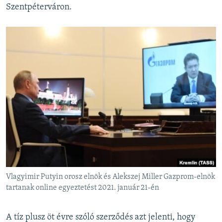
Szentpéterváron.
Vlagyimir Putyin orosz elnök és Alekszej Miller Gazprom-elnök
tartanak online egyeztetést 2021. január 21-én
A tíz plusz öt évre szóló szerződés azt jelenti, hogy