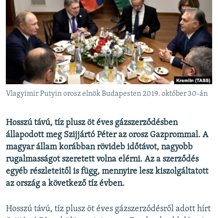
EURÓPAI UNIÓ
VILÁG
KLÍMAVÁLTOZÁS
A MÚLT TANULSÁGAI
KÖVESSEN MINKET!
Vlagyimir Putyin orosz elnök Budapesten 2019. október 30-án
Hosszú távú, tíz plusz öt éves gázszerződésben
Valamennyi RFE/RL weboldal
állapodott meg Szijjártó Péter az orosz Gazprommal. A
magyar állam korábban rövideb időtávot, nagyobb
rugalmasságot szeretett volna elérni. Az a szerződés
egyéb részleteitől is függ, mennyire lesz kiszolgáltatott
az ország a következő tíz évben.
Hosszú távú, tíz plusz öt éves gázszerződésről adott hírt