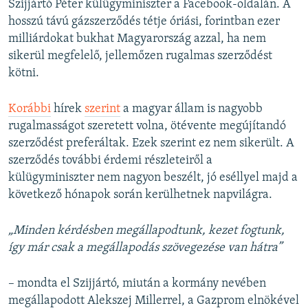
Szijjártó Péter külügyminiszter a Facebook-oldalán. A
hosszú távú gázszerződés tétje óriási, forintban ezer
milliárdokat bukhat Magyarország azzal, ha nem
sikerül megfelelő, jellemőzen rugalmas szerződést
kötni.
Korábbi
hírek
szerint
a magyar állam is nagyobb
rugalmasságot szeretett volna, ötévente megújítandó
szerződést preferáltak. Ezek szerint ez nem sikerült. A
szerződés további érdemi részleteiről a
külügyminiszter nem nagyon beszélt, jó eséllyel majd a
következő hónapok során kerülhetnek napvilágra.
„Minden kérdésben megállapodtunk, kezet fogtunk,
így már csak a megállapodás szövegezése van hátra”
– mondta el Szijjártó, miután a kormány nevében
megállapodott Alekszej Millerrel, a Gazprom elnökével