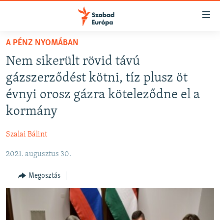
Akadálymentes
mód
Ugrás
A PÉNZ NYOMÁBAN
a
NAPIRENDEN
Nem sikerült rövid távú
fő
AKTUÁLIS
oldalra
gázszerződést kötni, tíz plusz öt
FELIRATKOZÁS
PODCASTOK
Ugrás
évnyi orosz gázra köteleződne el a
a
VIDEÓK
kormány
tartalomjegyzékre
Spotify
ELEMZŐ
Ugrás
Szalai Bálint
a
NER15
Feliratkozás
keresésre
2021. augusztus 30.
SZABADON
TÁRSADALOM
Megosztás
DEMOKRÁCIA
A PÉNZ NYOMÁBAN