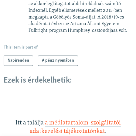
az akkor leglátogatottabb híroldalnak számító
Indexnél. Egyéb elismerések mellett 2015-ben
megkapta a Gőbölyös Soma-díjat. A 2018/19-es
akadémiai évben az Arizona Állami Egyetem
Fulbright-program Humphrey-ösztöndíjasa volt.
This item is part of
Napirenden
A pénz nyomában
Ezek is érdekelhetik:
Itt a találja
a médiatartalom-szolgáltatói
adatkezelési tájékoztatónkat
.