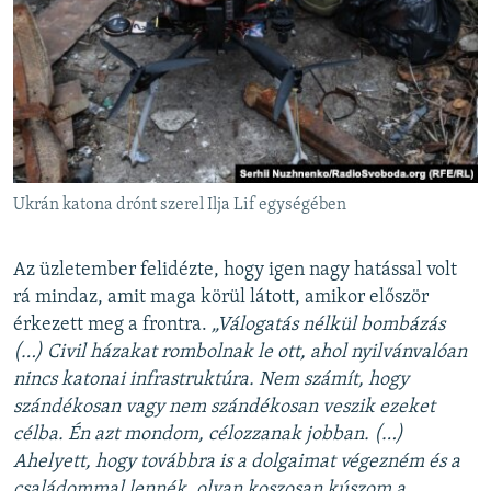
Ukrán katona drónt szerel Ilja Lif egységében
Az üzletember felidézte, hogy igen nagy hatással volt
rá mindaz, amit maga körül látott, amikor először
érkezett meg a frontra.
„Válogatás nélkül bombázás
(…) Civil házakat rombolnak le ott, ahol nyilvánvalóan
nincs katonai infrastruktúra. Nem számít, hogy
szándékosan vagy nem szándékosan veszik ezeket
célba. Én azt mondom, célozzanak jobban. (…)
Ahelyett, hogy továbbra is a dolgaimat végezném és a
családommal lennék, olyan koszosan kúszom a