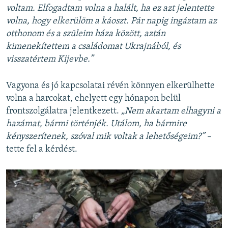
voltam. Elfogadtam volna a halált, ha ez azt jelentette
volna, hogy elkerülöm a káoszt. Pár napig ingáztam az
otthonom és a szüleim háza között, aztán
kimenekítettem a családomat Ukrajnából, és
visszatértem Kijevbe.”
Vagyona és jó kapcsolatai révén könnyen elkerülhette
volna a harcokat, ehelyett egy hónapon belül
frontszolgálatra jelentkezett.
„Nem akartam elhagyni a
hazámat, bármi történjék. Utálom, ha bármire
kényszerítenek, szóval mik voltak a lehetőségeim?” –
tette fel a kérdést.