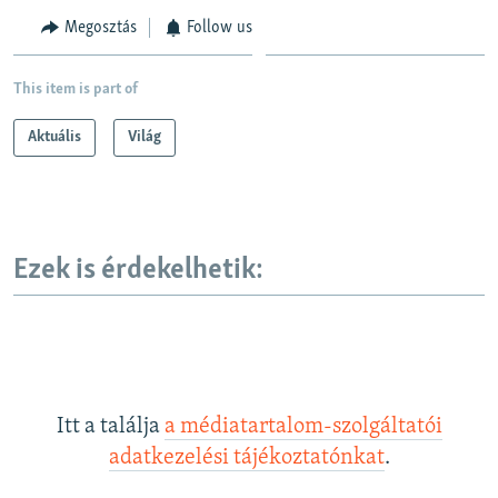
Megosztás
Follow us
Auto
240p
360p
480p
480p
720p
720p
1080p
This item is part of
1080p
Aktuális
Világ
Ezek is érdekelhetik:
Itt a találja
a médiatartalom-szolgáltatói
adatkezelési tájékoztatónkat
.