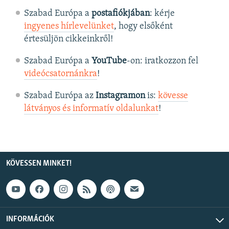
Szabad Európa a
postafiókjában
: kérje
ingyenes hírlevelünket
, hogy elsőként
értesüljön cikkeinkről!
Szabad Európa a
YouTube
-on: iratkozzon fel
videócsatornánkra
!
Szabad Európa az
Instagramon
is:
kövesse
látványos és informatív oldalunkat
! ​
KÖVESSEN MINKET!
INFORMÁCIÓK