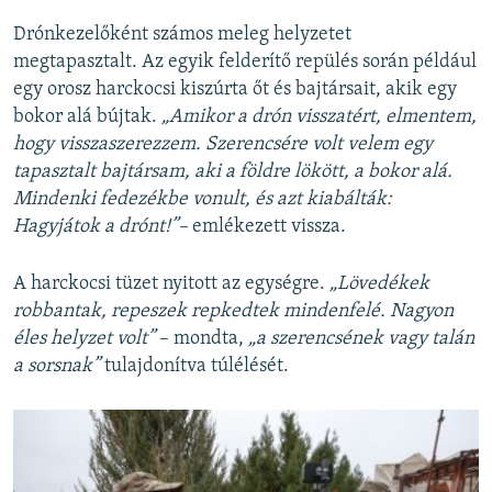
Drónkezelőként számos meleg helyzetet
megtapasztalt. Az egyik felderítő repülés során például
egy orosz harckocsi kiszúrta őt és bajtársait, akik egy
bokor alá bújtak.
„Amikor a drón visszatért, elmentem,
hogy visszaszerezzem. Szerencsére volt velem egy
tapasztalt bajtársam, aki a földre lökött, a bokor alá.
Mindenki fedezékbe vonult, és azt kiabálták:
Hagyjátok a drónt!”–
emlékezett vissza.
A harckocsi tüzet nyitott az egységre.
„Lövedékek
robbantak, repeszek repkedtek mindenfelé. Nagyon
éles helyzet volt”
– mondta,
„a szerencsének vagy talán
a sorsnak”
tulajdonítva túlélését.