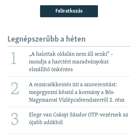
Feliratkozás
Legnépszerűbb a héten
1
„A halottak oldalán nem áll senki” –
mondja a harctéri maradványokat
elszállító önkéntes
2
A rezsicsökkentés üti a szuverenitást:
megegyezni készül a kormány a Bős-
Nagymarosi Vízlépcsőrendszerről 2. rész
3
Elege van Csányi Sándor OTP-vezérnek az
újabb adókból