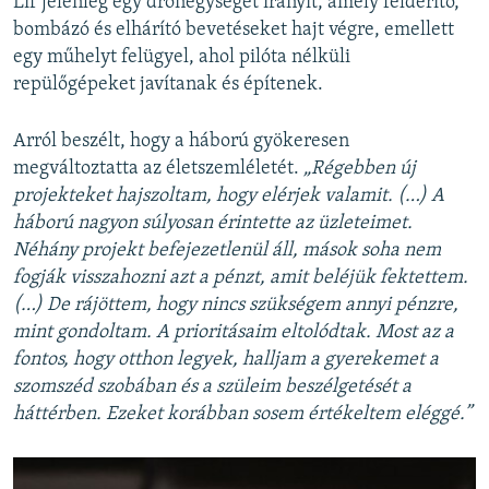
Lif jelenleg egy drónegységet irányít, amely felderítő,
bombázó és elhárító bevetéseket hajt végre, emellett
egy műhelyt felügyel, ahol pilóta nélküli
repülőgépeket javítanak és építenek.
Arról beszélt, hogy a háború gyökeresen
megváltoztatta az életszemléletét.
„Régebben új
projekteket hajszoltam, hogy elérjek valamit. (…) A
háború nagyon súlyosan érintette az üzleteimet.
Néhány projekt befejezetlenül áll, mások soha nem
fogják visszahozni azt a pénzt, amit beléjük fektettem.
(…) De rájöttem, hogy nincs szükségem annyi pénzre,
mint gondoltam. A prioritásaim eltolódtak. Most az a
fontos, hogy otthon legyek, halljam a gyerekemet a
szomszéd szobában és a szüleim beszélgetését a
háttérben. Ezeket korábban sosem értékeltem eléggé.”