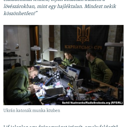
lövészárokban, mint egy hajléktalan. Mindezt nekik
köszönhetően!”
Ukrán katonák munka közben