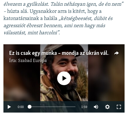
élvezem a gyilkolást. Talán néhányan igen, de én nem”
–
húzta alá. Ugyanakkor arra is kitért, hogy a
katonatársainak a halála
„kétségbeesést, dühöt és
agressziót ébreszt bennem, ami nem hagy más
választást, mint harcolni”.
Ez is csak egy munka – mondja az ukrán vállalkozóból lett katona
Írta:
Szabad Európa
Jelenleg nincs elérhető tartalom
Auto
0:00
1:59
240p
360p