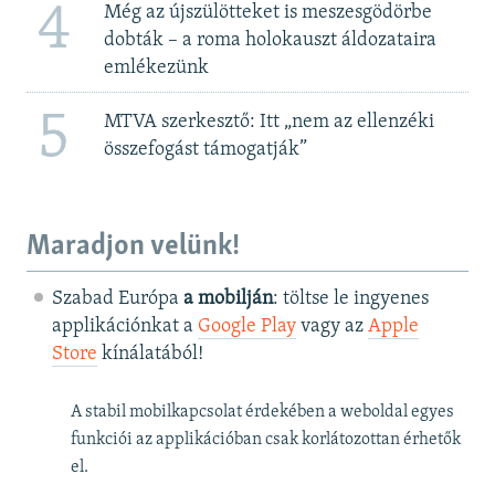
4
Még az újszülötteket is meszesgödörbe
dobták – a roma holokauszt áldozataira
emlékezünk
5
MTVA szerkesztő: Itt „nem az ellenzéki
összefogást támogatják”
Maradjon velünk!
Szabad Európa
a mobilján
: töltse le ingyenes
applikációnkat a
Google Play
vagy az
Apple
Store
kínálatából!
A stabil mobilkapcsolat érdekében a weboldal egyes
funkciói az applikációban csak korlátozottan érhetők
el.