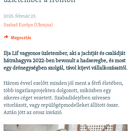
üzletember a fronton
EURÓPAI UNIÓ
VILÁG
2025. február 23.
Szabad Európa (Ukrajna)
KLÍMAVÁLTOZÁS
A MÚLT TANULSÁGAI
Megosztás
KÖVESSEN MINKET!
Ilja Lif vagyonos üzletember, aki a jachtját és családját
hátrahagyva 2022-ben bevonult a hadseregbe, és most
egy drónegységben szolgál, távol kijevi vállalkozásaitól.
Valamennyi RFE/RL weboldal
Három évvel ezelőtt minden jól ment a férfi életében,
több ingatlanprojekten dolgozott, miközben egy
sikeres céget vezetett. Szabadidejében szívesen
vitorlázott, vagy repülőgépmodelleket állított össze.
Aztán jött az orosz invázió.