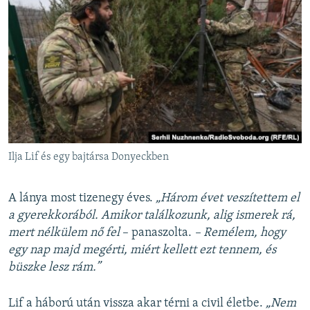
Ilja Lif és egy bajtársa Donyeckben
A lánya most tizenegy éves.
„Három évet veszítettem el
a gyerekkorából. Amikor találkozunk, alig ismerek rá,
mert nélkülem nő fel
– panaszolta.
– Remélem, hogy
egy nap majd megérti, miért kellett ezt tennem, és
büszke lesz rám.”
Lif a háború után vissza akar térni a civil életbe.
„Nem