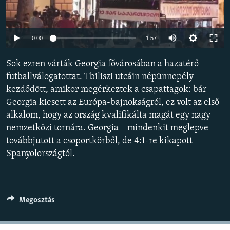
EURÓPAI UNIÓ
VILÁG
Auto
0:00
1:57
KLÍMAVÁLTOZÁS
240p
Sok ezren várták Georgia fővárosában a hazatérő
A MÚLT TANULSÁGAI
360p
futballválogatottat. Tbiliszi utcáin népünnepély
kezdődött, amikor megérkeztek a csapattagok: bár
480p
KÖVESSEN MINKET!
Auto
240p
360p
480p
Georgia kiesett az Európa-bajnokságról, ez volt az első
720p
alkalom, hogy az ország kvalifikálta magát egy nagy
720p
1080p
1080p
nemzetközi tornára. Georgia – mindenkit meglepve –
Valamennyi RFE/RL weboldal
továbbjutott a csoportkörből, de 4:1-re kikapott
Spanyolországtól.
Megosztás