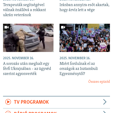
Terapeuták segítségével
Iránban annyira esőt akartak,
válnak önállóvá a rokkant
hogy árvíz lett a vége
ukrán veteránok
2025. NOVEMBER 16.
2025. NOVEMBER 16.
A sorozás után meghalt egy
Miért fordulnak el az
férfi Ukrajnában – az ügyvéd
országok az Isztambuli
szerint agyonverték
Egyezménytől?
Összes epizód
TV PROGRAMOK