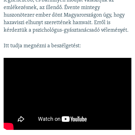
legnehezebb, és bármilyen módját választjuk az
emlékezésnek, az illendő. Évente mintegy
huszonötezer ember dönt Magyarországon úgy, hogy
hazaviszi elhunyt szerettének hamvait. Erről is
kérdeztük a pszichológus-gyásztanácsadó véleményét.
Itt tudja megnézni a beszélgetést: