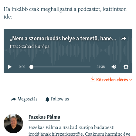
Ha inkább csak meghallgatná a podcastot, kattintson
ide:
„Nem a szomorkodás helye a temető, hanem az emlékezésé” – interjú Révész Renáta Liliána pszichológussal, gyásztanácsadóval
Írta:
Szabad Európa
Jelenleg nincs elérhető tartalom
0:00
24:38
Közvetlen elérés
Megosztás
Follow us
Fazekas Pálma
Fazekas Pálma a Szabad Európa budapesti
irodájának hírszerkesztője. Csaknem harminc éve