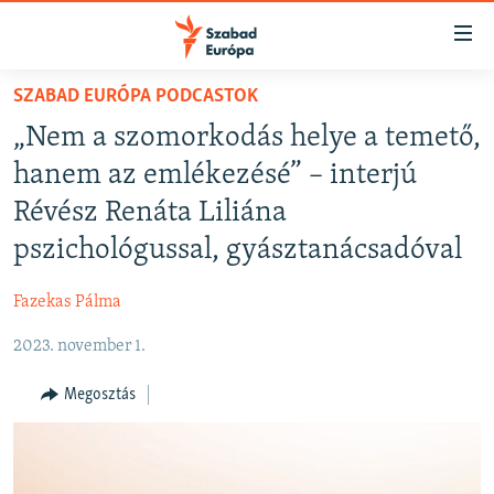
Akadálymentes
mód
Ugrás
SZABAD EURÓPA PODCASTOK
a
NAPIRENDEN
„Nem a szomorkodás helye a temető,
fő
AKTUÁLIS
oldalra
hanem az emlékezésé” – interjú
PODCASTOK
Ugrás
Révész Renáta Liliána
a
VIDEÓK
pszichológussal, gyásztanácsadóval
tartalomjegyzékre
ELEMZŐ
Ugrás
Fazekas Pálma
a
NER15
keresésre
2023. november 1.
SZABADON
TÁRSADALOM
Megosztás
DEMOKRÁCIA
A PÉNZ NYOMÁBAN