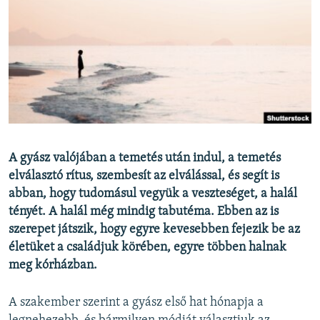
EURÓPAI UNIÓ
VILÁG
KLÍMAVÁLTOZÁS
A MÚLT TANULSÁGAI
KÖVESSEN MINKET!
A gyász valójában a temetés után indul, a temetés
elválasztó rítus, szembesít az elválással, és segít is
abban, hogy tudomásul vegyük a veszteséget, a halál
Valamennyi RFE/RL weboldal
tényét. A halál még mindig tabutéma. Ebben az is
szerepet játszik, hogy egyre kevesebben fejezik be az
életüket a családjuk körében, egyre többen halnak
meg kórházban.
A szakember szerint a gyász első hat hónapja a