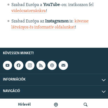
Szabad Európa a
YouTube
-on: iratkozzon fel
videócsatornánkra
!
Szabad Európa az
Instagramon
is:
kövesse
látványos és informatív oldalunkat
! ​
KÖVESSEN MINKET!
INFORMÁCIÓK
NAVIGÁCIÓ
Szabad Európa © 2026 RFE/RL, Inc. Minden jog fenntartva.
Hírlevél