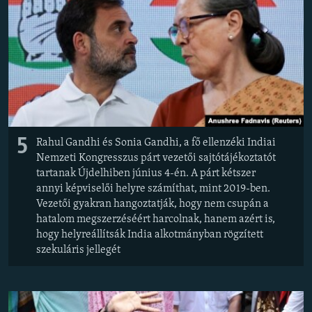
EURÓPAI UNIÓ
VILÁG
KLÍMAVÁLTOZÁS
A MÚLT TANULSÁGAI
KÖVESSEN MINKET!
5
Rahul Gandhi és Sonia Gandhi, a fő ellenzéki Indiai
Nemzeti Kongresszus párt vezetői sajtótájékoztatót
tartanak Újdelhiben június 4-én. A párt kétszer
annyi képviselői helyre számíthat, mint 2019-ben.
Valamennyi RFE/RL weboldal
Vezetői gyakran hangoztatják, hogy nem csupán a
hatalom megszerzéséért harcolnak, hanem azért is,
hogy helyreállítsák India alkotmányban rögzített
szekuláris jellegét