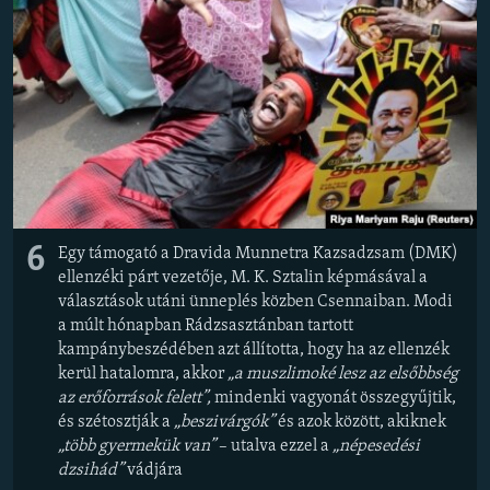
6
Egy támogató a Dravida Munnetra Kazsadzsam (DMK)
ellenzéki párt vezetője, M. K. Sztalin képmásával a
választások utáni ünneplés közben Csennaiban. Modi
a múlt hónapban Rádzsasztánban tartott
kampánybeszédében azt állította, hogy ha az ellenzék
kerül hatalomra, akkor
„a muszlimoké lesz az elsőbbség
az erőforrások felett”,
mindenki vagyonát összegyűjtik,
és szétosztják a
„beszivárgók”
és azok között, akiknek
„több gyermekük van”
– utalva ezzel a
​​​​​​​„népesedési
dzsihád”
vádjára​​​​​​​