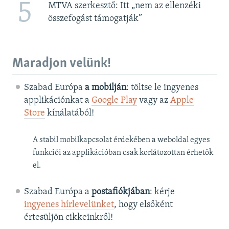
5
MTVA szerkesztő: Itt „nem az ellenzéki
összefogást támogatják”
Maradjon velünk!
Szabad Európa
a mobilján
: töltse le ingyenes
applikációnkat a
Google Play
vagy az
Apple
Store
kínálatából!
A stabil mobilkapcsolat érdekében a weboldal egyes
funkciói az applikációban csak korlátozottan érhetők
el.
Szabad Európa a
postafiókjában
: kérje
ingyenes hírlevelünket
, hogy elsőként
értesüljön cikkeinkről!