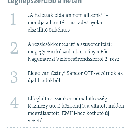
Legnépszerűbb a héten
1
„A halottak oldalán nem áll senki” –
mondja a harctéri maradványokat
elszállító önkéntes
2
A rezsicsökkentés üti a szuverenitást:
megegyezni készül a kormány a Bős-
Nagymarosi Vízlépcsőrendszerről 2. rész
3
Elege van Csányi Sándor OTP-vezérnek az
újabb adókból
4
Elfoglalta a zsidó ortodox hitközség
Kazinczy utcai központját a vitatott módon
megválasztott, EMIH-hez köthető új
vezetés