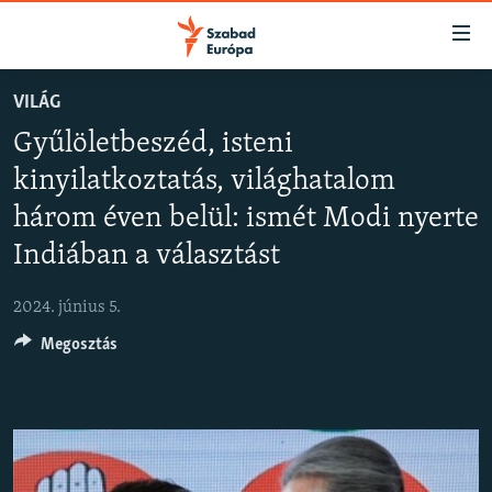
Akadálymentes
mód
Ugrás
VILÁG
a
NAPIRENDEN
Gyűlöletbeszéd, isteni
fő
AKTUÁLIS
oldalra
kinyilatkoztatás, világhatalom
FELIRATKOZÁS
PODCASTOK
Ugrás
három éven belül: ismét Modi nyerte
a
VIDEÓK
tartalomjegyzékre
Indiában a választást
Spotify
ELEMZŐ
Ugrás
a
2024. június 5.
NER15
Feliratkozás
keresésre
Megosztás
SZABADON
TÁRSADALOM
DEMOKRÁCIA
A PÉNZ NYOMÁBAN