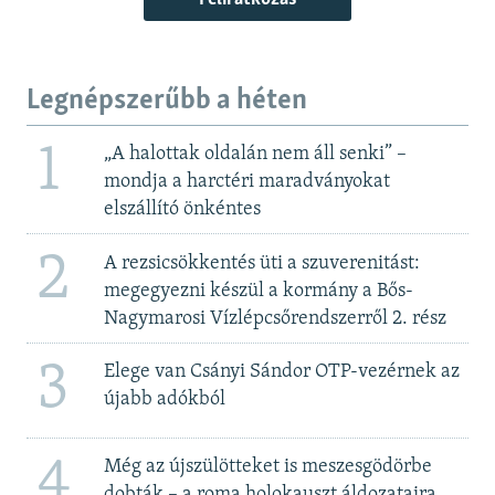
Legnépszerűbb a héten
1
„A halottak oldalán nem áll senki” –
mondja a harctéri maradványokat
elszállító önkéntes
2
A rezsicsökkentés üti a szuverenitást:
megegyezni készül a kormány a Bős-
Nagymarosi Vízlépcsőrendszerről 2. rész
3
Elege van Csányi Sándor OTP-vezérnek az
újabb adókból
4
Még az újszülötteket is meszesgödörbe
dobták – a roma holokauszt áldozataira