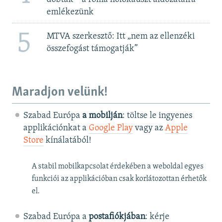
emlékezünk
5
MTVA szerkesztő: Itt „nem az ellenzéki
összefogást támogatják”
Maradjon velünk!
Szabad Európa
a mobilján
: töltse le ingyenes
applikációnkat a
Google Play
vagy az
Apple
Store
kínálatából!
A stabil mobilkapcsolat érdekében a weboldal egyes
funkciói az applikációban csak korlátozottan érhetők
el.
Szabad Európa a
postafiókjában
: kérje