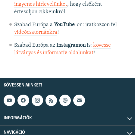
ingyenes hírlevelünket
, hogy elsőként
értesüljön cikkeinkről!
Szabad Európa a
YouTube
-on: iratkozzon fel
videócsatornánkra
!
Szabad Európa az
Instagramon
is:
kövesse
látványos és informatív oldalunkat
! ​
KÖVESSEN MINKET!
INFORMÁCIÓK
NAVIGÁCIÓ