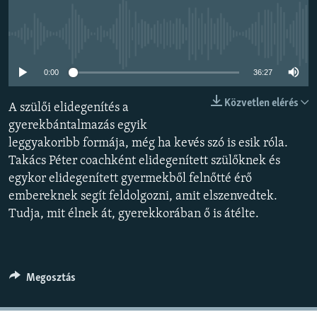
EURÓPAI UNIÓ
VILÁG
Jelenleg nincs elérhető tartalom
KLÍMAVÁLTOZÁS
0:00
36:27
A MÚLT TANULSÁGAI
Közvetlen elérés
A szülői elidegenítés a
gyerekbántalmazás egyik
KÖVESSEN MINKET!
leggyakoribb formája, még ha kevés szó is esik róla.
Takács Péter coachként elidegenített szülőknek és
egykor elidegenített gyermekből felnőtté érő
Valamennyi RFE/RL weboldal
embereknek segít feldolgozni, amit elszenvedtek.
Tudja, mit élnek át, gyerekkorában ő is átélte.
Megosztás