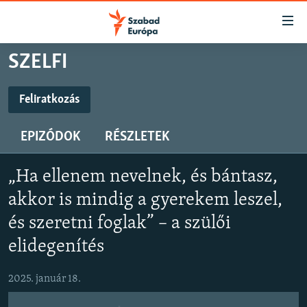
Akadálymentes
mód
Ugrás
SZELFI
a
NAPIRENDEN
fő
AKTUÁLIS
Feliratkozás
oldalra
FELIRATKOZÁS
FELIRATKOZÁS
PODCASTOK
Ugrás
EPIZÓDOK
RÉSZLETEK
a
VIDEÓK
tartalomjegyzékre
Spotify
Spotify
ELEMZŐ
Ugrás
„Ha ellenem nevelnek, és bántasz,
a
NER15
akkor is mindig a gyerekem leszel,
Feliratkozás
Feliratkozás
keresésre
SZABADON
és szeretni foglak” – a szülői
elidegenítés
TÁRSADALOM
DEMOKRÁCIA
2025. január 18.
A PÉNZ NYOMÁBAN