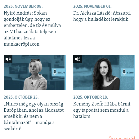
2025. NOVEMBER 08.
2025. NOVEMBER 01.
Nyírő András: Sokan
Dr. Aleksza László: Abszurd,
gondolják úgy, hogy ez
hogy a hulladékot lerakjuk
embertelen, de tíz év múlva
az MI használata teljesen
általános lesz a
munkaerőpiacon
2025. OKTÓBER 25.
2025. OKTÓBER 18.
„Nincs még egy olyan ország
Kemény Zsófi: Hiába bármi,
Európában, ahol az áldozatot
egy tapodtat sem mozdul a
emelik ki és nem a
hatalom
bántalmazót” – mondja a
szakértő
Összes epizód