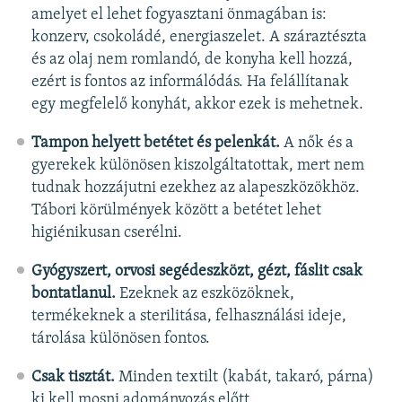
amelyet el lehet fogyasztani önmagában is:
konzerv, csokoládé, energiaszelet. A száraztészta
és az olaj nem romlandó, de konyha kell hozzá,
ezért is fontos az informálódás. Ha felállítanak
egy megfelelő konyhát, akkor ezek is mehetnek.
Tampon helyett betétet és pelenkát.
A nők és a
gyerekek különösen kiszolgáltatottak, mert nem
tudnak hozzájutni ezekhez az alapeszközökhöz.
Tábori körülmények között a betétet lehet
higiénikusan cserélni.
Gyógyszert, orvosi segédeszközt, gézt, fáslit csak
bontatlanul.
Ezeknek az eszközöknek,
termékeknek a sterilitása, felhasználási ideje,
tárolása különösen fontos.
Csak tisztát.
Minden textilt (kabát, takaró, párna)
ki kell mosni adományozás előtt.