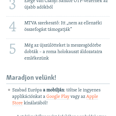
3
Elege van Csányi Sándor OTP-vezérnek az
újabb adókból
4
MTVA szerkesztő: Itt „nem az ellenzéki
összefogást támogatják”
5
Még az újszülötteket is meszesgödörbe
dobták – a roma holokauszt áldozataira
emlékezünk
Maradjon velünk!
Szabad Európa
a mobilján
: töltse le ingyenes
applikációnkat a
Google Play
vagy az
Apple
Store
kínálatából!