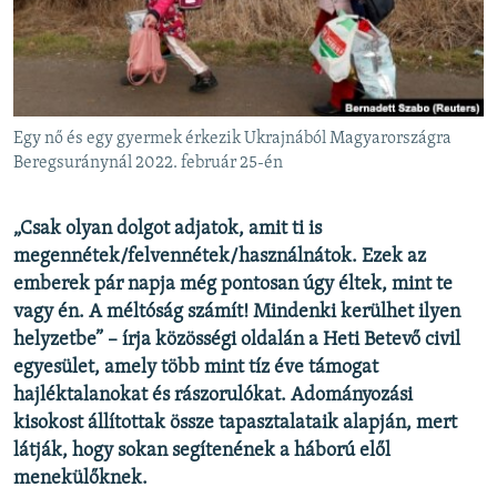
EURÓPAI UNIÓ
VILÁG
KLÍMAVÁLTOZÁS
A MÚLT TANULSÁGAI
Egy nő és egy gyermek érkezik Ukrajnából Magyarországra
Beregsuránynál 2022. február 25-én
KÖVESSEN MINKET!
„Csak olyan dolgot adjatok, amit ti is
megennétek/felvennétek/használnátok. Ezek az
emberek pár napja még pontosan úgy éltek, mint te
Valamennyi RFE/RL weboldal
vagy én. A méltóság számít! Mindenki kerülhet ilyen
helyzetbe” – írja közösségi oldalán a Heti Betevő civil
egyesület, amely több mint tíz éve támogat
hajléktalanokat és rászorulókat. Adományozási
kisokost állítottak össze tapasztalataik alapján, mert
látják, hogy sokan segítenének a háború elől
menekülőknek.