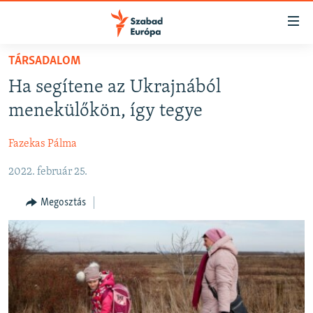
Akadálymentes
mód
Ugrás
TÁRSADALOM
a
NAPIRENDEN
Ha segítene az Ukrajnából
fő
AKTUÁLIS
oldalra
menekülőkön, így tegye
FELIRATKOZÁS
PODCASTOK
Ugrás
a
Fazekas Pálma
VIDEÓK
tartalomjegyzékre
Spotify
2022. február 25.
ELEMZŐ
Ugrás
a
NER15
Megosztás
Feliratkozás
keresésre
SZABADON
TÁRSADALOM
DEMOKRÁCIA
A PÉNZ NYOMÁBAN