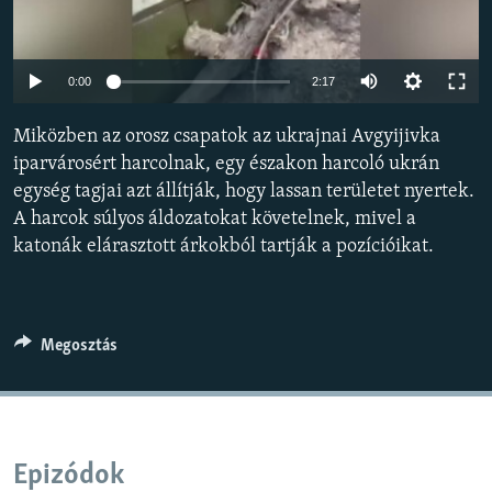
EURÓPAI UNIÓ
VILÁG
Auto
0:00
2:17
KLÍMAVÁLTOZÁS
240p
Miközben az orosz csapatok az ukrajnai Avgyijivka
A MÚLT TANULSÁGAI
360p
iparvárosért harcolnak, egy északon harcoló ukrán
egység tagjai azt állítják, hogy lassan területet nyertek.
480p
KÖVESSEN MINKET!
Auto
240p
360p
480p
A harcok súlyos áldozatokat követelnek, mivel a
720p
katonák elárasztott árkokból tartják a pozícióikat.
720p
1080p
1080p
Valamennyi RFE/RL weboldal
Megosztás
Epizódok