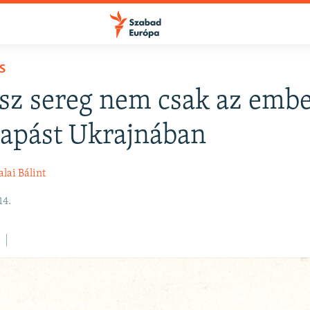
S
sz sereg nem csak az emb
apást Ukrajnában
alai Bálint
14.