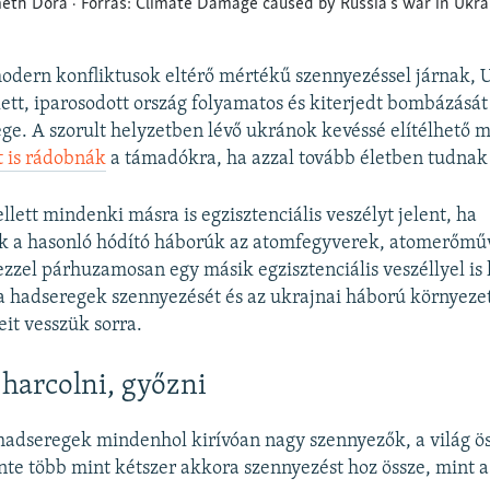
odern konfliktusok eltérő mértékű szennyezéssel járnak,
lett, iparosodott ország folyamatos és kiterjedt bombázását
ge. A szorult helyzetben lévő ukránok kevéssé elítélhető
t is rádobnák
a támadókra, ha azzal tovább életben tudnak
lett mindenki másra is egzisztenciális veszélyt jelent, ha
ek a hasonló hódító háborúk az atomfegyverek, atomerőmű
zzel párhuzamosan egy másik egzisztenciális veszéllyel is
a hadseregek szennyezését és az ukrajnai háború környeze
it vesszük sorra.
 harcolni, győzni
hadseregek mindenhol kirívóan nagy szennyezők, a világ ö
te több mint kétszer akkora szennyezést hoz össze, mint a t