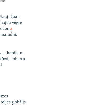
 Ukrajnában
 hajtja végre
 módon
a
 maradni.
vek korában.
 küzd, ebben a
ti
sszes
eljes globális