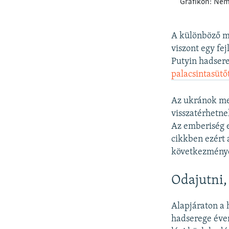
A különböző m
viszont egy fej
Putyin hadsere
palacsintasütő
Az ukránok mel
visszatérhetn
Az emberiség e
cikkben ezért 
következménye
Odajutni,
Alapjáraton a 
hadserege éven