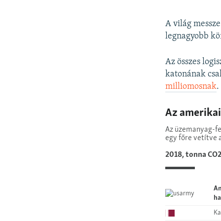
A világ messze
legnagyobb kör
Az összes logis
katonának csa
milliomosnak
.