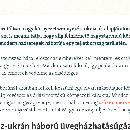
rutálisan nagy környezetszennyezést okoznak alapjáraton i
 azt is megmutatja, hogy alig felmérhető nagyságrendű kö
 modern hadseregek háborúja egy fejlett ország területén.
 szomszéd háza, először az embereket kell menteni, és csak
 vagy az értékeiket. Más katasztrófáknál, így például az or
 az emberek védelme az elsődleges.
borúnál azonban fel kell készülni egy olyan másodlagos 
dig kevésbé: az óriási mértékű környezeti károkra. Mindez
i virágok nagyságrendje, mert a háború eddig
szűken mérve 
etszennyezést hozott, mint Magyarország teljes éves körn