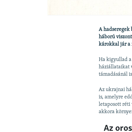
A hadseregek b
háború viszont
károkkal jár a
Ha kigyullad a
háziállataikat
támadásánál is
Az ukrajnai há
is, amelyre ed
letaposott rét
akkora környez