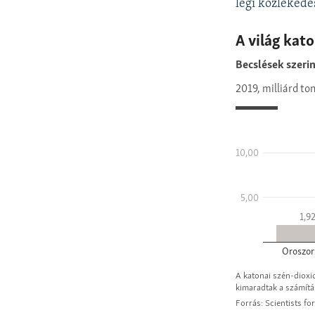
légi közlekedé