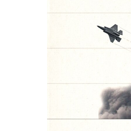
EURÓPAI UNIÓ
VILÁG
KLÍMAVÁLTOZÁS
A MÚLT TANULSÁGAI