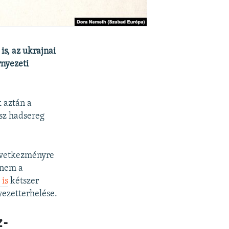
s, az ukrajnai
rnyezeti
 aztán a
osz hadsereg
következményre
 nem a
is
kétszer
yezetterhelése.