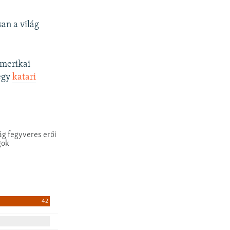
an a világ
 amerikai
egy
katari