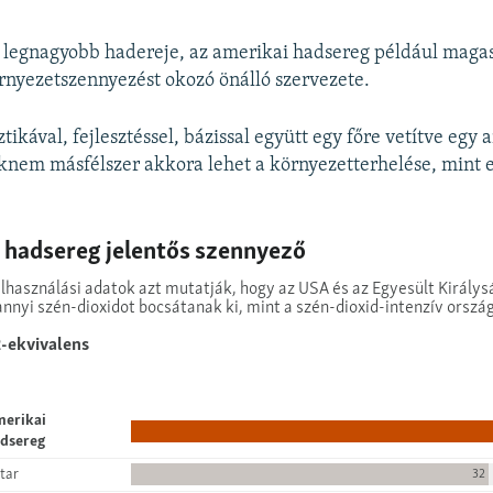
 legnagyobb hadereje, az amerikai hadsereg például magas
nyezetszennyezést okozó önálló szervezete.
ztikával, fejlesztéssel, bázissal együtt egy főre vetítve egy
knem másfélszer akkora lehet a környezetterhelése, mint 