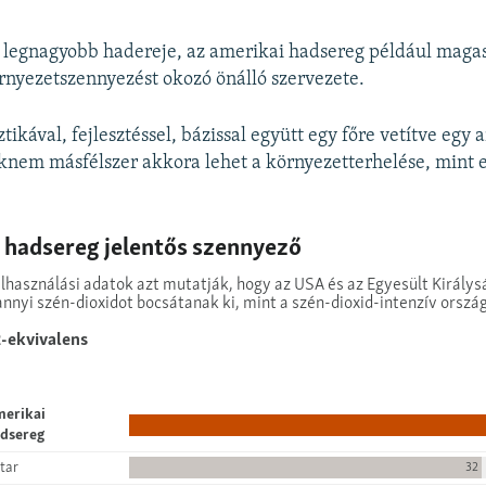
 legnagyobb hadereje, az amerikai hadsereg például magas
nyezetszennyezést okozó önálló szervezete.
ztikával, fejlesztéssel, bázissal együtt egy főre vetítve egy
knem másfélszer akkora lehet a környezetterhelése, mint 