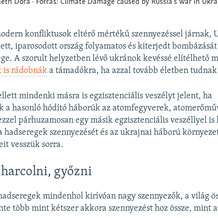
odern konfliktusok eltérő mértékű szennyezéssel járnak,
lett, iparosodott ország folyamatos és kiterjedt bombázását
ge. A szorult helyzetben lévő ukránok kevéssé elítélhető
t is rádobnák
a támadókra, ha azzal tovább életben tudnak
lett mindenki másra is egzisztenciális veszélyt jelent, ha
ek a hasonló hódító háborúk az atomfegyverek, atomerőmű
zzel párhuzamosan egy másik egzisztenciális veszéllyel is
a hadseregek szennyezését és az ukrajnai háború környeze
it vesszük sorra.
 harcolni, győzni
hadseregek mindenhol kirívóan nagy szennyezők, a világ ö
te több mint kétszer akkora szennyezést hoz össze, mint a t