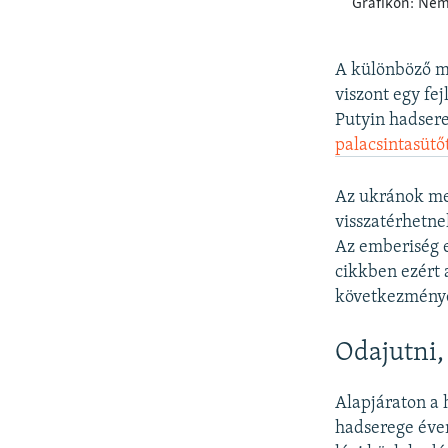
A különböző m
viszont egy fej
Putyin hadsere
palacsintasütő
Az ukránok mel
visszatérhetn
Az emberiség e
cikkben ezért 
következménye
Odajutni,
Alapjáraton a 
hadserege éven