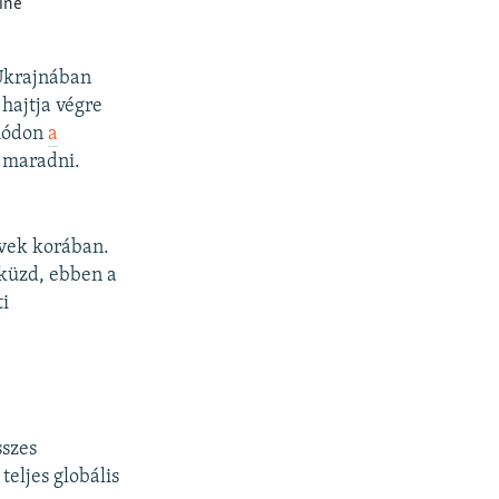
 Ukrajnában
 hajtja végre
 módon
a
 maradni.
vek korában.
 küzd, ebben a
ti
sszes
eljes globális