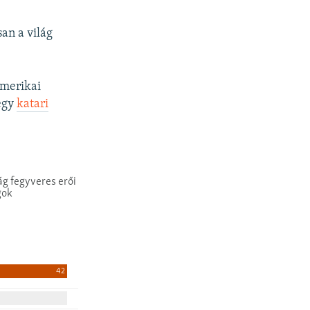
an a világ
 amerikai
egy
katari