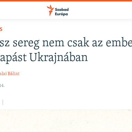
S
sz sereg nem csak az emb
apást Ukrajnában
alai Bálint
14.