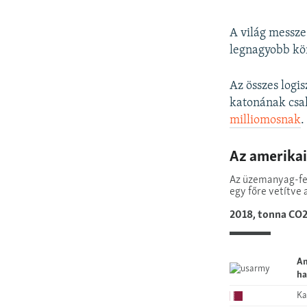
A világ messze
legnagyobb kör
Az összes logis
katonának csa
milliomosnak
.