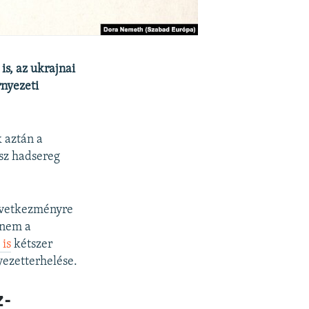
s, az ukrajnai
rnyezeti
 aztán a
osz hadsereg
következményre
 nem a
is
kétszer
yezetterhelése.