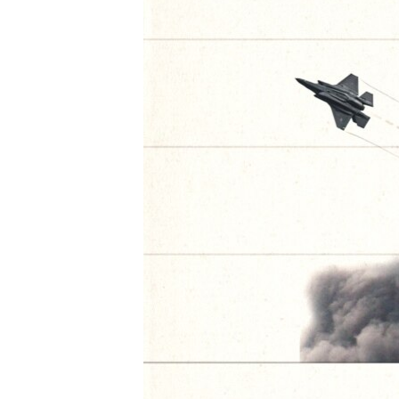
EURÓPAI UNIÓ
VILÁG
KLÍMAVÁLTOZÁS
A MÚLT TANULSÁGAI