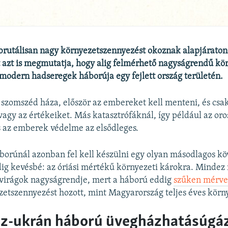
rutálisan nagy környezetszennyezést okoznak alapjáraton i
 azt is megmutatja, hogy alig felmérhető nagyságrendű kö
 modern hadseregek háborúja egy fejlett ország területén.
 szomszéd háza, először az embereket kell menteni, és csak
 vagy az értékeiket. Más katasztrófáknál, így például az or
 az emberek védelme az elsődleges.
borúnál azonban fel kell készülni egy olyan másodlagos 
dig kevésbé: az óriási mértékű környezeti károkra. Mindez
i virágok nagyságrendje, mert a háború eddig
szűken mérve 
etszennyezést hozott, mint Magyarország teljes éves körn