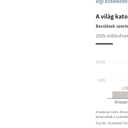
légi közlekedé