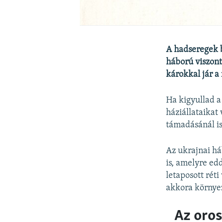
A hadseregek b
háború viszont
károkkal jár a
Ha kigyullad a
háziállataikat
támadásánál is
Az ukrajnai há
is, amelyre ed
letaposott rét
akkora környez